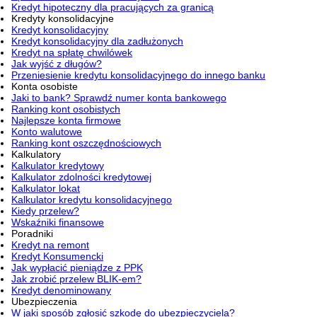
Kredyt hipoteczny dla pracujących za granicą
Kredyty konsolidacyjne
Kredyt konsolidacyjny
Kredyt konsolidacyjny dla zadłużonych
Kredyt na spłatę chwilówek
Jak wyjść z długów?
Przeniesienie kredytu konsolidacyjnego do innego banku
Konta osobiste
Jaki to bank? Sprawdź numer konta bankowego
Ranking kont osobistych
Najlepsze konta firmowe
Konto walutowe
Ranking kont oszczędnościowych
Kalkulatory
Kalkulator kredytowy
Kalkulator zdolności kredytowej
Kalkulator lokat
Kalkulator kredytu konsolidacyjnego
Kiedy przelew?
Wskaźniki finansowe
Poradniki
Kredyt na remont
Kredyt Konsumencki
Jak wypłacić pieniądze z PPK
Jak zrobić przelew BLIK-em?
Kredyt denominowany
Ubezpieczenia
W jaki sposób zgłosić szkodę do ubezpieczyciela?