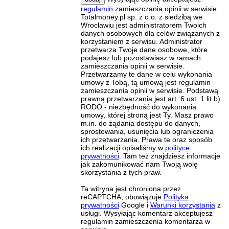
regulamin
zamieszczania opinii w serwisie.
Totalmoney.pl sp. z o.o. z siedzibą we
Wrocławiu jest administratorem Twoich
danych osobowych dla celów związanych z
korzystaniem z serwisu. Administrator
przetwarza Twoje dane osobowe, które
podajesz lub pozostawiasz w ramach
zamieszczania opinii w serwisie.
Przetwarzamy te dane w celu wykonania
umowy z Tobą, tą umową jest regulamin
zamieszczania opinii w serwisie. Podstawą
prawną przetwarzania jest art. 6 ust. 1 lit b)
RODO - niezbędność do wykonania
umowy, której stroną jest Ty. Masz prawo
m.in. do żądania dostępu do danych,
sprostowania, usunięcia lub ograniczenia
ich przetwarzania. Prawa te oraz sposób
ich realizacji opisaliśmy w
polityce
prywatności
. Tam też znajdziesz informacje
jak zakomunikować nam Twoją wolę
skorzystania z tych praw.
Ta witryna jest chroniona przez
reCAPTCHA, obowiązuje
Polityka
prywatności
Google i
Warunki korzystania
z
usługi. Wysyłając komentarz akceptujesz
regulamin zamieszczenia komentarza w