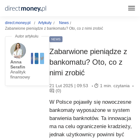
direct.money.pl
Artykuły
News
Zabarwione pieniądze z bankomatu? Oto, co z nimi zrobić
NEWS
Zabarwione pieniądze z
bankomatu? Oto, co z
Anna
Serafin
nimi zrobić
Analityk
finansowy
21 Lut 2025 | 09:53
1 min. czytania
(0)
W Polsce pojawiły się nowoczesne
bankomaty wyposażone w system
barwienia banknotów. Ta innowacja
ma na celu ograniczenie kradzieży,
jednak użytkownicy powinni być