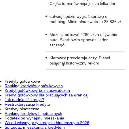
Część terminów mija już za kilka dni
Łatwiej będzie wygrać sprawę o
mobbing. Minimalna kwota to 28 836 zł
Możesz odliczyć 2280 zł za używanie
auta. Skarbówka sprawdzi jeden
szczegół
Kierowcy przecierają oczy. Diesel
osiągnął historyczny rekord
Kredyty gotówkowe
Ranking kredytów gotówkowych
Kredyt gotówkowy bez zaświadczeń
Kredyt gotówkowy dla pracujących za granicą
Jak nadpłacić kredyt?
Restrukturyzacja kredytu
Kredyty hipoteczne
Ranking kredytów hipotecznych
Podatek od wynajmu mieszkania
Wkład własny przy kredycie hipotecznym 2026
Sprzedaż mieszkania z kredytem