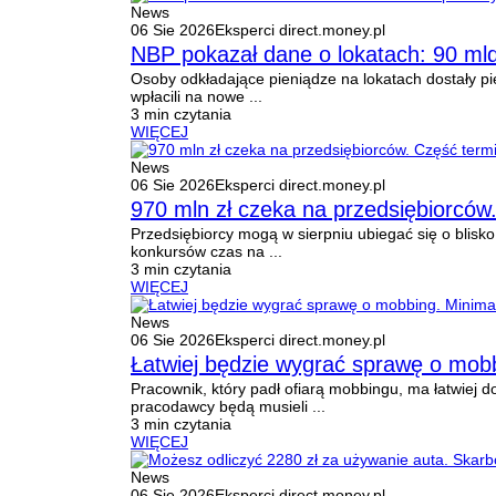
News
06 Sie 2026
Eksperci direct.money.pl
NBP pokazał dane o lokatach: 90 ml
Osoby odkładające pieniądze na lokatach dostały p
wpłacili na nowe ...
3 min czytania
WIĘCEJ
News
06 Sie 2026
Eksperci direct.money.pl
970 mln zł czeka na przedsiębiorców.
Przedsiębiorcy mogą w sierpniu ubiegać się o blisko
konkursów czas na ...
3 min czytania
WIĘCEJ
News
06 Sie 2026
Eksperci direct.money.pl
Łatwiej będzie wygrać sprawę o mobb
Pracownik, który padł ofiarą mobbingu, ma łatwiej 
pracodawcy będą musieli ...
3 min czytania
WIĘCEJ
News
06 Sie 2026
Eksperci direct.money.pl