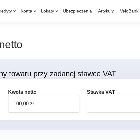
redyty
Konta
Lokaty
Ubezpieczenia
Artykuły
VeloBank
netto
ceny towaru przy zadanej stawce VAT
Kwota netto
Stawka VAT