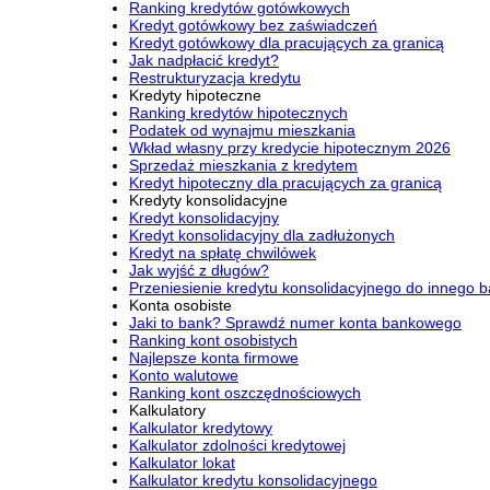
Ranking kredytów gotówkowych
Kredyt gotówkowy bez zaświadczeń
Kredyt gotówkowy dla pracujących za granicą
Jak nadpłacić kredyt?
Restrukturyzacja kredytu
Kredyty hipoteczne
Ranking kredytów hipotecznych
Podatek od wynajmu mieszkania
Wkład własny przy kredycie hipotecznym 2026
Sprzedaż mieszkania z kredytem
Kredyt hipoteczny dla pracujących za granicą
Kredyty konsolidacyjne
Kredyt konsolidacyjny
Kredyt konsolidacyjny dla zadłużonych
Kredyt na spłatę chwilówek
Jak wyjść z długów?
Przeniesienie kredytu konsolidacyjnego do innego 
Konta osobiste
Jaki to bank? Sprawdź numer konta bankowego
Ranking kont osobistych
Najlepsze konta firmowe
Konto walutowe
Ranking kont oszczędnościowych
Kalkulatory
Kalkulator kredytowy
Kalkulator zdolności kredytowej
Kalkulator lokat
Kalkulator kredytu konsolidacyjnego