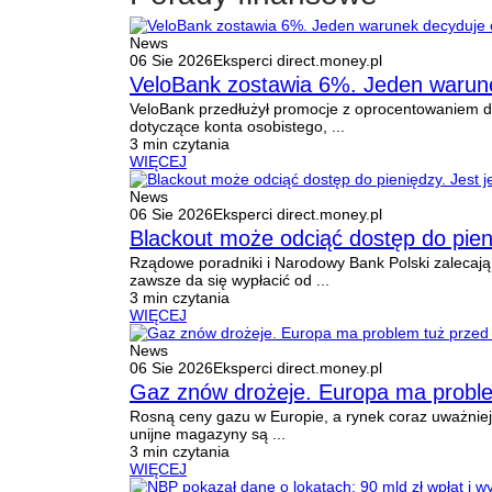
News
06 Sie 2026
Eksperci direct.money.pl
VeloBank zostawia 6%. Jeden warun
VeloBank przedłużył promocje z oprocentowaniem do 
dotyczące konta osobistego, ...
3 min czytania
WIĘCEJ
News
06 Sie 2026
Eksperci direct.money.pl
Blackout może odciąć dostęp do pieni
Rządowe poradniki i Narodowy Bank Polski zalecają
zawsze da się wypłacić od ...
3 min czytania
WIĘCEJ
News
06 Sie 2026
Eksperci direct.money.pl
Gaz znów drożeje. Europa ma probl
Rosną ceny gazu w Europie, a rynek coraz uważniej
unijne magazyny są ...
3 min czytania
WIĘCEJ