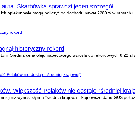
 auta. Skarbówka sprawdzi jeden szczegół
ch opiekunowie mogą odliczyć od dochodu nawet 2280 zł w ramach ulgi r
ągnął historyczny rekord
torii. Średnia cena oleju napędowego wzrosła do rekordowych 8,22 zł za 
w. Większość Polaków nie dostaje "średniej kraj
niej niż wynosi słynna "średnia krajowa". Najnowsze dane GUS pokaz