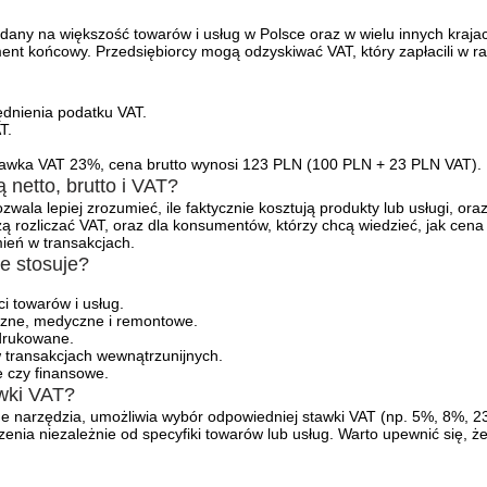
dany na większość towarów i usług w Polsce oraz w wielu innych krajach
ent końcowy. Przedsiębiorcy mogą odzyskiwać VAT, który zapłacili w ra
ędnienia podatku VAT.
T.
 stawka VAT 23%, cena brutto wynosi 123 PLN (100 PLN + 23 PLN VAT).
netto, brutto i VAT?
ala lepiej zrozumieć, ile faktycznie kosztują produkty lub usługi, oraz 
ą rozliczać VAT, oraz dla konsumentów, którzy chcą wiedzieć, jak cena 
mień w transakcjach.
je stosuje?
 towarów i usług.
iczne, medyczne i remontowe.
 drukowane.
 transakcjach wewnątrzunijnych.
e czy finansowe.
awki VAT?
lne narzędzia, umożliwia wybór odpowiedniej stawki VAT (np. 5%, 8%,
nia niezależnie od specyfiki towarów lub usług. Warto upewnić się, że 