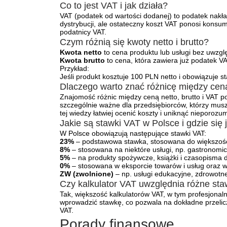
Co to jest VAT i jak działa?
VAT (podatek od wartości dodanej) to podatek nakła
dystrybucji, ale ostateczny koszt VAT ponosi konsum
podatnicy VAT.
Czym różnią się kwoty netto i brutto?
Kwota netto
to cena produktu lub usługi bez uwzgl
Kwota brutto
to cena, która zawiera już podatek VA
Przykład:
Jeśli produkt kosztuje 100 PLN netto i obowiązuje
Dlaczego warto znać różnicę między ceną 
Znajomość różnic między ceną netto, brutto i VAT pozw
szczególnie ważne dla przedsiębiorców, którzy musz
tej wiedzy łatwiej ocenić koszty i uniknąć nieporozu
Jakie są stawki VAT w Polsce i gdzie się 
W Polsce obowiązują następujące stawki VAT:
23%
– podstawowa stawka, stosowana do większości
8%
– stosowana na niektóre usługi, np. gastronom
5%
– na produkty spożywcze, książki i czasopisma
0%
– stosowana w eksporcie towarów i usług oraz w
ZW (zwolnione)
– np. usługi edukacyjne, zdrowotn
Czy kalkulator VAT uwzględnia różne st
Tak, większość kalkulatorów VAT, w tym profesjona
wprowadzić stawkę, co pozwala na dokładne przelicze
VAT.
Porady finansowe