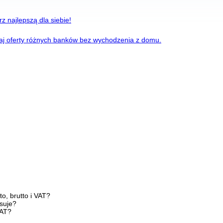
z najlepszą dla siebie!
naj oferty różnych banków bez wychodzenia z domu.
o, brutto i VAT?
osuje?
VAT?