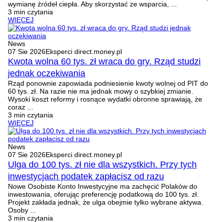
wymianę źródeł ciepła. Aby skorzystać ze wsparcia, ...
3 min czytania
WIĘCEJ
News
07 Sie 2026
Eksperci direct.money.pl
Kwota wolna 60 tys. zł wraca do gry. Rząd studzi
jednak oczekiwania
Rząd ponownie zapowiada podniesienie kwoty wolnej od PIT do
60 tys. zł. Na razie nie ma jednak mowy o szybkiej zmianie.
Wysoki koszt reformy i rosnące wydatki obronne sprawiają, że
coraz ...
3 min czytania
WIĘCEJ
News
07 Sie 2026
Eksperci direct.money.pl
Ulga do 100 tys. zł nie dla wszystkich. Przy tych
inwestycjach podatek zapłacisz od razu
Nowe Osobiste Konto Inwestycyjne ma zachęcić Polaków do
inwestowania, oferując preferencję podatkową do 100 tys. zł.
Projekt zakłada jednak, że ulga obejmie tylko wybrane aktywa.
Osoby ...
3 min czytania