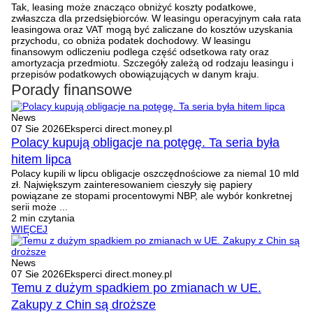
Tak, leasing może znacząco obniżyć koszty podatkowe,
zwłaszcza dla przedsiębiorców. W leasingu operacyjnym cała rata
leasingowa oraz VAT mogą być zaliczane do kosztów uzyskania
przychodu, co obniża podatek dochodowy. W leasingu
finansowym odliczeniu podlega część odsetkowa raty oraz
amortyzacja przedmiotu. Szczegóły zależą od rodzaju leasingu i
przepisów podatkowych obowiązujących w danym kraju.
Porady finansowe
News
07 Sie 2026
Eksperci direct.money.pl
Polacy kupują obligacje na potęgę. Ta seria była
hitem lipca
Polacy kupili w lipcu obligacje oszczędnościowe za niemal 10 mld
zł. Największym zainteresowaniem cieszyły się papiery
powiązane ze stopami procentowymi NBP, ale wybór konkretnej
serii może ...
2 min czytania
WIĘCEJ
News
07 Sie 2026
Eksperci direct.money.pl
Temu z dużym spadkiem po zmianach w UE.
Zakupy z Chin są droższe