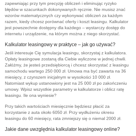
zapewniając przy tym precyzję obliczeń i eliminując ryzyko
błędów w szacunkach dokonywanych ręcznie. Nie musisz znać
wzorów matematycznych czy wykonywać obliczeń za każdym
razem, kiedy chcesz porównać oferty i koszt leasingu. Kalkulator
jest powszechnie dostępny dla każdego – wystarczy dostęp do
internetu i urządzenie, na którym można z niego skorzystać.
Kalkulator leasingowy w praktyce – jak go używać?
Jeśli interesuje Cię symulacja leasingu, skorzystaj z kalkulatora.
Opłaty leasingowe zostaną dla Ciebie wyliczone w jednej chwili.
Załóżmy, że jesteś przedsiębiorcą i chcesz skorzystać z leasingu
samochodu wartego 250 000 zł. Umowa ma być zawarta na 36
miesięcy, z czynszem inicjalnym w wysokości 10 000 zł.
Natomiast wykup ustanowiony jest na 25 000 zł po zakończeniu
umowy. Wpisz wszystkie parametry w kalkulatorze i oblicz ratę
leasingu. Ile ona wyniesie?
Przy takich wartościach miesięcznie będziesz płacić za
korzystanie z auta około 6050 zł. Przy wydłużeniu okresu
leasingu do 60 miesięcy, rata zmniejszy się o niemal 2000 zł.
Jakie dane uwzględnia kalkulator leasingowy online?