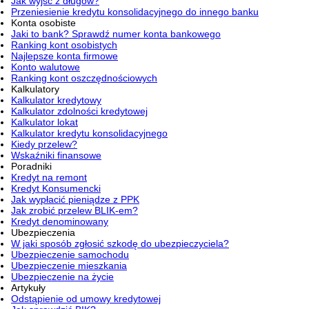
Jak wyjść z długów?
Przeniesienie kredytu konsolidacyjnego do innego banku
Konta osobiste
Jaki to bank? Sprawdź numer konta bankowego
Ranking kont osobistych
Najlepsze konta firmowe
Konto walutowe
Ranking kont oszczędnościowych
Kalkulatory
Kalkulator kredytowy
Kalkulator zdolności kredytowej
Kalkulator lokat
Kalkulator kredytu konsolidacyjnego
Kiedy przelew?
Wskaźniki finansowe
Poradniki
Kredyt na remont
Kredyt Konsumencki
Jak wypłacić pieniądze z PPK
Jak zrobić przelew BLIK-em?
Kredyt denominowany
Ubezpieczenia
W jaki sposób zgłosić szkodę do ubezpieczyciela?
Ubezpieczenie samochodu
Ubezpieczenie mieszkania
Ubezpieczenie na życie
Artykuły
Odstąpienie od umowy kredytowej