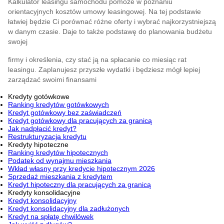
Kalkulator leasingu samochodu pomoże w poznaniu
orientacyjnych kosztów umowy leasingowej. Na tej podstawie
łatwiej będzie Ci porównać różne oferty i wybrać najkorzystniejszą
w danym czasie. Daje to także podstawę do planowania budżetu
swojej
firmy i określenia, czy stać ją na spłacanie co miesiąc rat
leasingu. Zaplanujesz przyszłe wydatki i będziesz mógł lepiej
zarządzać swoimi finansami
Kredyty gotówkowe
Ranking kredytów gotówkowych
Kredyt gotówkowy bez zaświadczeń
Kredyt gotówkowy dla pracujących za granicą
Jak nadpłacić kredyt?
Restrukturyzacja kredytu
Kredyty hipoteczne
Ranking kredytów hipotecznych
Podatek od wynajmu mieszkania
Wkład własny przy kredycie hipotecznym 2026
Sprzedaż mieszkania z kredytem
Kredyt hipoteczny dla pracujących za granicą
Kredyty konsolidacyjne
Kredyt konsolidacyjny
Kredyt konsolidacyjny dla zadłużonych
Kredyt na spłatę chwilówek