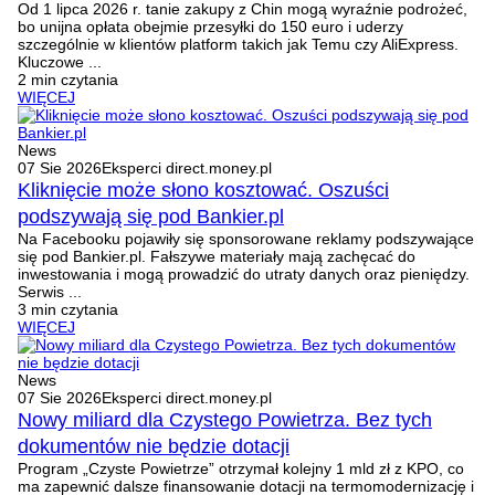
Od 1 lipca 2026 r. tanie zakupy z Chin mogą wyraźnie podrożeć,
bo unijna opłata obejmie przesyłki do 150 euro i uderzy
szczególnie w klientów platform takich jak Temu czy AliExpress.
Kluczowe ...
2 min czytania
WIĘCEJ
News
07 Sie 2026
Eksperci direct.money.pl
Kliknięcie może słono kosztować. Oszuści
podszywają się pod Bankier.pl
Na Facebooku pojawiły się sponsorowane reklamy podszywające
się pod Bankier.pl. Fałszywe materiały mają zachęcać do
inwestowania i mogą prowadzić do utraty danych oraz pieniędzy.
Serwis ...
3 min czytania
WIĘCEJ
News
07 Sie 2026
Eksperci direct.money.pl
Nowy miliard dla Czystego Powietrza. Bez tych
dokumentów nie będzie dotacji
Program „Czyste Powietrze” otrzymał kolejny 1 mld zł z KPO, co
ma zapewnić dalsze finansowanie dotacji na termomodernizację i