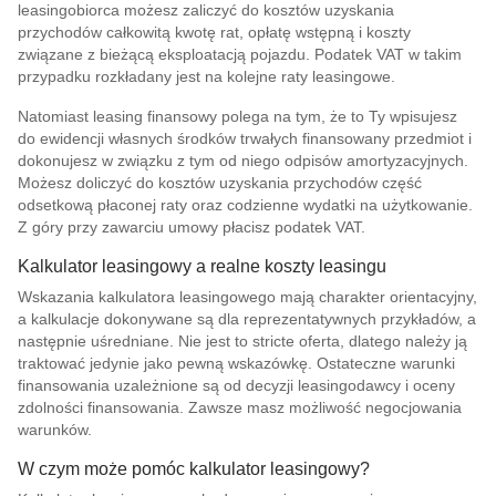
leasingobiorca możesz zaliczyć do kosztów uzyskania
przychodów całkowitą kwotę rat, opłatę wstępną i koszty
związane z bieżącą eksploatacją pojazdu. Podatek VAT w takim
przypadku rozkładany jest na kolejne raty leasingowe.
Natomiast leasing finansowy polega na tym, że to Ty wpisujesz
do ewidencji własnych środków trwałych finansowany przedmiot i
dokonujesz w związku z tym od niego odpisów amortyzacyjnych.
Możesz doliczyć do kosztów uzyskania przychodów część
odsetkową płaconej raty oraz codzienne wydatki na użytkowanie.
Z góry przy zawarciu umowy płacisz podatek VAT.
Kalkulator leasingowy a realne koszty leasingu
Wskazania kalkulatora leasingowego mają charakter orientacyjny,
a kalkulacje dokonywane są dla reprezentatywnych przykładów, a
następnie uśredniane. Nie jest to stricte oferta, dlatego należy ją
traktować jedynie jako pewną wskazówkę. Ostateczne warunki
finansowania uzależnione są od decyzji leasingodawcy i oceny
zdolności finansowania. Zawsze masz możliwość negocjowania
warunków.
W czym może pomóc kalkulator leasingowy?