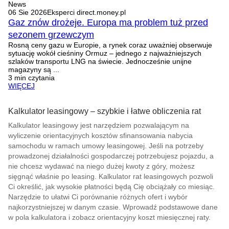
News
06 Sie 2026
Eksperci direct.money.pl
Gaz znów drożeje. Europa ma problem tuż przed
sezonem grzewczym
Rosną ceny gazu w Europie, a rynek coraz uważniej obserwuje
sytuację wokół cieśniny Ormuz – jednego z najważniejszych
szlaków transportu LNG na świecie. Jednocześnie unijne
magazyny są ...
3 min czytania
WIĘCEJ
Kalkulator leasingowy – szybkie i łatwe obliczenia rat
Kalkulator leasingowy jest narzędziem pozwalającym na
wyliczenie orientacyjnych kosztów sfinansowania nabycia
samochodu w ramach umowy leasingowej. Jeśli na potrzeby
prowadzonej działalności gospodarczej potrzebujesz pojazdu, a
nie chcesz wydawać na niego dużej kwoty z góry, możesz
sięgnąć właśnie po leasing. Kalkulator rat leasingowych pozwoli
Ci określić, jak wysokie płatności będą Cię obciążały co miesiąc.
Narzędzie to ułatwi Ci porównanie różnych ofert i wybór
najkorzystniejszej w danym czasie. Wprowadź podstawowe dane
w pola kalkulatora i zobacz orientacyjny koszt miesięcznej raty.