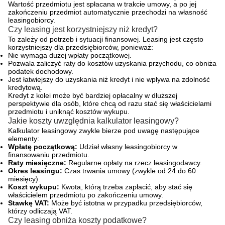
Wartość przedmiotu jest spłacana w trakcie umowy, a po jej
zakończeniu przedmiot automatycznie przechodzi na własność
leasingobiorcy.
Czy leasing jest korzystniejszy niż kredyt?
To zależy od potrzeb i sytuacji finansowej. Leasing jest często
korzystniejszy dla przedsiębiorców, ponieważ:
Nie wymaga dużej wpłaty początkowej.
Pozwala zaliczyć raty do kosztów uzyskania przychodu, co obniża
podatek dochodowy.
Jest łatwiejszy do uzyskania niż kredyt i nie wpływa na zdolność
kredytową.
Kredyt z kolei może być bardziej opłacalny w dłuższej
perspektywie dla osób, które chcą od razu stać się właścicielami
przedmiotu i uniknąć kosztów wykupu.
Jakie koszty uwzględnia kalkulator leasingowy?
Kalkulator leasingowy zwykle bierze pod uwagę następujące
elementy:
Wpłatę początkową:
Udział własny leasingobiorcy w
finansowaniu przedmiotu.
Raty miesięczne:
Regularne opłaty na rzecz leasingodawcy.
Okres leasingu:
Czas trwania umowy (zwykle od 24 do 60
miesięcy).
Koszt wykupu:
Kwota, którą trzeba zapłacić, aby stać się
właścicielem przedmiotu po zakończeniu umowy.
Stawkę VAT:
Może być istotna w przypadku przedsiębiorców,
którzy odliczają VAT.
Czy leasing obniża koszty podatkowe?