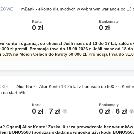
EŻOWE
|
mBank - eKonto dla młodych w wybranym wariancie od 13 d
Karta
Bankomaty
0 zł
0 zł
e konto i ogarniaj, co chcesz! Jeśli masz od 13 do 17 lat, załóż 
 300 zł premii. Promocja trwa do 15.09.2026 r. Jeśli masz od 18 do 
 i 5,3% na Moich Celach do kwoty 50 000 zł. Promocja trwa do 31.0
CKIE
|
Alior Bank - Alior Konto 18-25 lat z bonusem do 500 zł i Kont
 na start 5%
Karta
Bankomaty
0 zł
/
7 zł
0 zł
/
6 zł
at? Ogarnij Alior Konto! Zyskaj 0 zł za prowadzenie bez warunków 
dem BONUS500 (podczas składania wniosku użyj kodu BONUS50