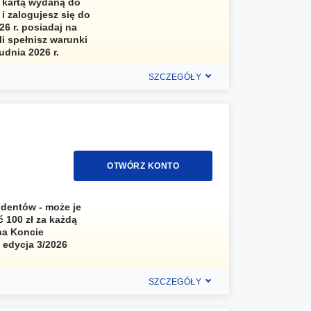
h kartą wydaną do
i zalogujesz się do
26 r. posiadaj na
li spełnisz warunki
udnia 2026 r.
SZCZEGÓŁY
OTWÓRZ KONTO
udentów - może je
 100 zł za każdą
 na Koncie
 edycja 3/2026
SZCZEGÓŁY