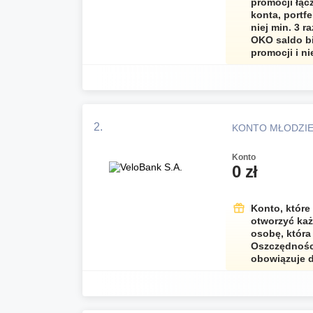
promocji łąc
konta, portf
niej min. 3 r
OKO saldo bi
promocji i ni
2.
KONTO MŁODZI
Konto
0 zł
Konto, które
otworzyć każ
osobę, która
Oszczędnośc
obowiązuje d