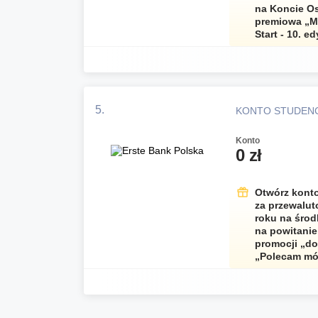
na Koncie Os
premiowa „Mł
Start - 10. e
5.
KONTO STUDEN
Konto
0 zł
Otwórz konto 
za przewalut
roku na środ
na powitanie
promocji „do
„Polecam mój