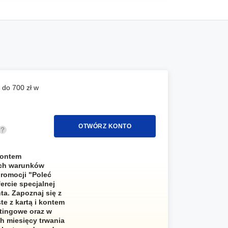
 do 700 zł w
OTWÓRZ KONTO
kontem
kich warunków
promocji "Poleć
rcie specjalnej
ta. Zapoznaj się z
te z kartą i kontem
etingowe oraz w
h miesięcy trwania