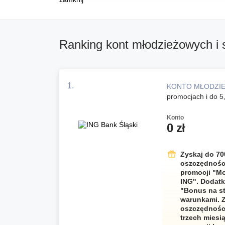
Ranking kont młodzieżowych i 
1.
KONTO MŁODZI
promocjach i do 
Konto
0 zł
Zyskaj do 70
oszczędności
promocji "Mo
ING". Dodat
"Bonus na sta
warunkami. Zy
oszczędności
trzech miesi