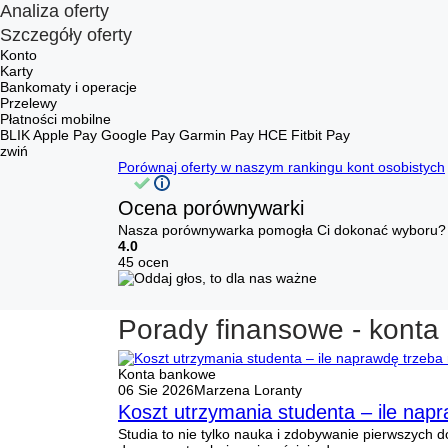
Analiza oferty
Szczegóły oferty
Konto
Karty
Bankomaty i operacje
Przelewy
Płatności mobilne
BLIK
Apple Pay
Google Pay
Garmin Pay
HCE
Fitbit Pay
zwiń
Porównaj oferty w naszym rankingu kont osobistych
Ocena porównywarki
Nasza porównywarka pomogła Ci dokonać wyboru? 
4.0
45 ocen
Porady finansowe - konta
Konta bankowe
06 Sie 2026
Marzena Loranty
Koszt utrzymania studenta – ile nap
Studia to nie tylko nauka i zdobywanie pierwszyc