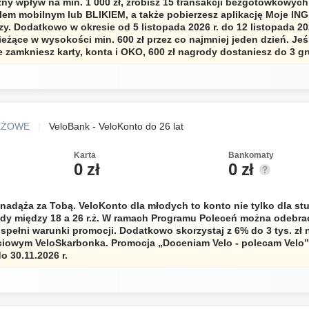
zny wpływ na min. 1 000 zł, zrobisz 15 transakcji bezgotówkowyc
elem mobilnym lub BLIKIEM, a także pobierzesz aplikację Moje ING 
azy. Dodatkowo w okresie od 5 listopada 2026 r. do 12 listopada 20
eżące w wysokości min. 600 zł przez co najmniej jeden dzień. Jeś
e zamkniesz karty, konta i OKO, 600 zł nagrody dostaniesz do 3 gr
EŻOWE
|
VeloBank - VeloKonto do 26 lat
Karta
Bankomaty
0 zł
0 zł
 nadąża za Tobą. VeloKonto dla młodych to konto nie tylko dla st
dy między 18 a 26 r.ż. W ramach Programu Poleceń można odebrać
 spełni warunki promocji. Dodatkowo skorzystaj z 6% do 3 tys. zł
iowym VeloSkarbonka. Promocja „Doceniam Velo - polecam Velo”
o 30.11.2026 r.