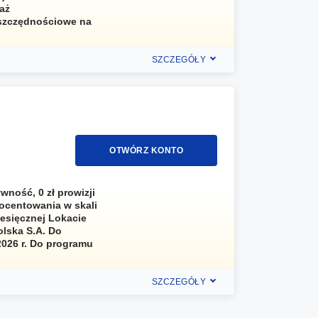
daż
Oszczędnościowe na
SZCZEGÓŁY
OTWÓRZ KONTO
wność, 0 zł prowizji
ocentowania w skali
iesięcznej Lokacie
olska S.A. Do
.2026 r. Do programu
SZCZEGÓŁY