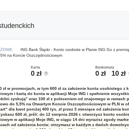
studenckich
EŻOWE
|
ING Bank Śląski - Konto osobiste w Planie ING Go z premią
5,5% na Koncie Oszczędnościowym
Karta
Bankomaty
0 zł
0 zł
/
10 zł
0 zł w promocjach, w tym 600 zł za założenie konta osobistego z 
owym i kartą do konta w aplikacji Moje ING i spełnienie wszyst
bilni zyskują" oraz 100 zł z poleceniem od znajomego w ramach 
kowo do 5,5% na Otwartym Koncie Oszczędnościowym w PLN w ofe
rt" dla kwot poniżej 400 tys. zł przez 3 miesiące od założenia kon
skasz 600 zł, jeśli: do 12 sierpnia 2026 r. otworzysz konto osobis
owym w aplikacji Moje ING, w ciągu 14 dni wyrazisz zgody mark
ącach od założenia konta: otrzymasz w każdym z dwóch dowolnyc