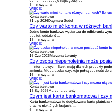
domem potrzebuje najczęściej od ...
9 min czytania
WIĘCEJ
Konta bankowe
31 Lip 2026
Dagmara Sudoł
Czy warto mieć konta w różnych ba
Jedno konto bankowe wystarcza do odbierania wyna
budżet, oddzielić ...
15 min czytania
WIĘCEJ
Konta bankowe
16 Cze 2026
Marzena Loranty
Czy osoba niepełnoletnia może posi
... internetowych. Banki mają dla nich produkty pod
zmienia. Młoda osoba uzyskuje pełną zdolność do cz
16 min czytania
WIĘCEJ
Konta bankowe
19 Sty 2026
Marzena Loranty
Czym jest karta bankomatowa i czy 
Karta bankomatowa to dedykowana karta płatnicza 
oraz, w niektórych krajach, ...
6 min czytania