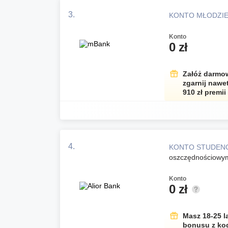
3.
KONTO MŁODZI
Konto
0 zł
Załóż darmow
zgarnij nawet
910 zł premii
4.
KONTO STUDEN
oszczędnościowym
Konto
0 zł
Masz 18-25 l
bonusu z ko