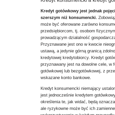
Kredyt gotówkowy jest jednak poję
szerszym niż konsumencki.
Zobowiąz
może być oferowane zarówno konsume
przedsiębiorcom, tj. osobom fizyczny
prowadzącym działalność gospodarcz
Przyznawane jest ono w kwocie nieogr
ustawą, a jedynie górną granicą zdoln
kredytowej kredytobiorcy. Kredyt got
przyznawany jest na dowolne cele, w 
gotówkowej lub bezgotówkowej, z prz
wskazane konto bankowe.
Kredyt konsumencki niemający ustalo
jest jednocześnie kredytem gotówko
określenia te, jak widać, będą oznacz
ale ryzykowne może być ich zamienne