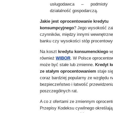
usługodawca – podmioty 
działalność gospodarczą.
Jakie jest oprocentowanie kredytu
konsumpcyjnego
? Jego wysokość zal
czynników, między innymi wewnętrznej 
banku czy wysokości stóp procentowy
Na koszt
kredytu konsumenckiego
w
również
WIBOR
. W Polsce oprocentow
może być stałe lub zmienne.
Kredyt 
ze stałym oprocentowaniem
staje si
coraz bardziej popularny ze względu n
bezpieczeństwo i łatwość przewidzeni
poszczególnych rat.
A co z ofertami ze zmiennym oprocen
Przepisy Kodeksu cywilnego określają