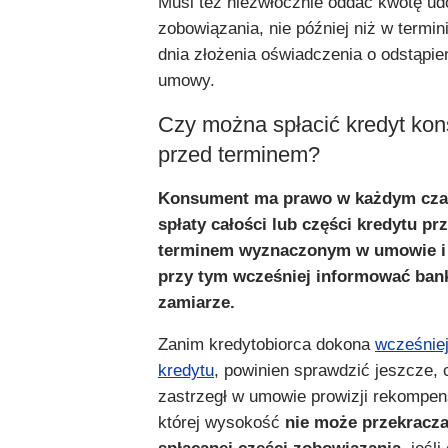
Musi też niezwłocznie oddać kwotę ud
zobowiązania, nie później niż w termin
dnia złożenia oświadczenia o odstąpie
umowy.
Czy można spłacić kredyt ko
przed terminem?
Konsument ma prawo w każdym cza
spłaty całości lub części kredytu pr
terminem wyznaczonym w umowie i 
przy tym wcześniej informować ban
zamiarze.
Zanim kredytobiorca dokona
wcześniej
kredytu
, powinien sprawdzić jeszcze, 
zastrzegł w umowie prowizji rekompen
której wysokość
nie może przekracza