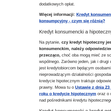
dodatkowych opłat.
Więcej informacji:
Kredyt konsumen
konsumpcyjny - czym się różnią?
Kredyt konsumencki a hipotecz
Na pytanie,
czy kredyt hipoteczny je
konsumenckim, należy odpowiedzie
przecząco,
choć oba mogą mieć ze so
wspólnego. Zarówno jeden, jak i drugi 
jest kredytobiorcom będącym osobami
nieprowadzącym działalności gospoda
kredycie hipotecznym traktuje odpowie
prawny. Mowa tu o
Ustawie z dnia 23
roku o kredycie hipotecznym
oraz o
nad pośrednikami
kredytu hipoteczneg
Kredyt konsumencki a kredyt g