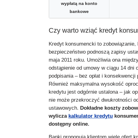
wypłatą na konto
bankowe
Czy warto wziąć kredyt kons
Kredyt konsumencki to zobowiązanie, 
bezpieczeństwo podnoszą zapisy usta
maja 2011 roku. Umożliwia ona między
odstąpienie od umowy w ciągu 14 dni o
podpisania – bez opłat i konsekwencji
Również maksymalna wysokość oproc
kredytu jest odgórnie ustalona – jak o
nie może przekroczyć dwukrotności o
ustawowych.
Dokładne koszty zobow
wylicza
kalkulator kredytu
konsumen
dostępny online.
Banki proponują klientom wiele ofert k