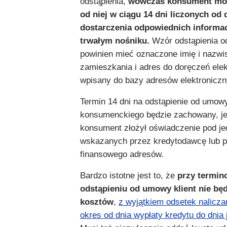
odstąpienia,
wówczas konsument moż
od niej w ciągu 14 dni liczonych od 
dostarczenia odpowiednich informac
trwałym nośniku.
Wzór odstąpienia 
powinien mieć oznaczone imię i nazwi
zamieszkania i adres do doręczeń ele
wpisany do bazy adresów elektroniczn
Termin 14 dni na odstąpienie od umow
konsumenckiego będzie zachowany, je
konsument złożył oświadczenie pod je
wskazanych przez kredytodawcę lub p
finansowego adresów.
Bardzo istotne jest to, że
przy termi
odstąpieniu od umowy klient nie będ
kosztów
,
z wyjątkiem odsetek nalicz
okres od dnia wypłaty kredytu do dnia 