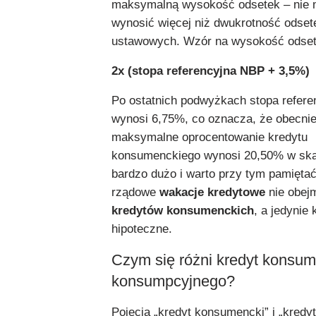
maksymalną wysokość odsetek – nie
wynosić więcej niż dwukrotność odset
ustawowych. Wzór na wysokość odset
2x (stopa referencyjna NBP + 3,5%)
Po ostatnich podwyżkach stopa refer
wynosi 6,75%, co oznacza, że obecni
maksymalne oprocentowanie kredytu
konsumenckiego wynosi 20,50% w skal
bardzo dużo i warto przy tym pamiętać
rządowe
wakacje kredytowe
nie obej
kredytów konsumenckich
, a jedynie 
hipoteczne.
Czym się różni kredyt konsum
konsumpcyjnego?
Pojęcia „kredyt konsumencki” i „kredyt