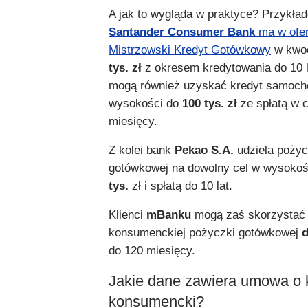
A jak to wygląda w praktyce? Przykła
Santander Consumer Bank
ma w ofer
Mistrzowski Kredyt Gotówkowy
w kwo
tys. zł
z okresem kredytowania do 10 la
mogą również uzyskać kredyt samoc
wysokości do
100 tys. zł
ze spłatą w c
miesięcy.
Z kolei bank
Pekao S.A.
udziela pożyc
gotówkowej na dowolny cel w wysoko
tys.
zł i spłatą do 10 lat.
Klienci
mBanku
mogą zaś skorzystać 
konsumenckiej pożyczki gotówkowej
d
do 120 miesięcy.
Jakie dane zawiera umowa o 
konsumencki?