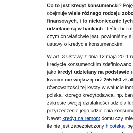
Co to jest kredyt konsumencki
? Poję
obejmuje
wiele różnego rodzaju zob
finansowych, i to niekoniecznie tych
udzielane są w bankach.
Jeśli chcem
czym on właściwie jest, powinniśmy s
ustawy o kredycie konsumenckim.
W art. 3 Ustawy z dnia 12 maja 2011 r
kredycie konsumenckim
zdefiniowano
jako
kredyt udzielany na podstawie
kwocie nie większej niż 255 550 zł
al
równowartości tej kwoty w walucie inne
polska, którego kredytodawca, np. ban
zakresie swojej działalności udziela lu
przyrzeczenie jego udzielenia konsum
Nawet
kredyt na remont
domu czy mies
ile nie jest zabezpieczony
hipoteką
, b