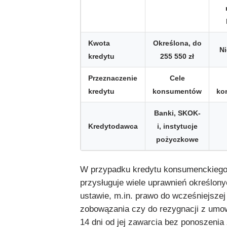
Kwota
Określona, do
Ni
kredytu
255 550 zł
Przeznaczenie
Cele
kredytu
konsumentów
ko
Banki, SKOK-
Kredytodawca
i, instytucje
pożyczkowe
W przypadku kredytu konsumenckiego 
przysługuje wiele uprawnień określon
ustawie, m.in. prawo do wcześniejszej
zobowązania czy do rezygnacji z umo
14 dni od jej zawarcia bez ponoszenia 