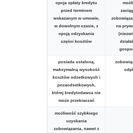
opcja spłaty kredytu
możl
przed terminem
zacią
wskazanym w umowie,
zobowiąza
w dowolnym czasie, z
na pryw
opcją odzyskania
(niezw
części kosztów
działa
gospo
posiada ustaloną,
zobowiąz
maksymalną wysokość
odp
kosztów odsetkowych i
pozaodsetkowych,
której kredytodawca nie
może przekraczać
możliwość szybkiego
uzyskania
zobowiązania, nawet z