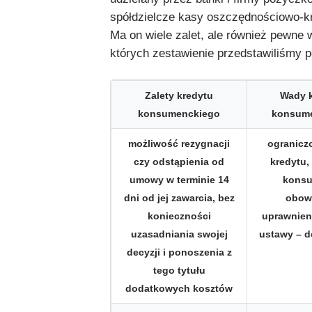
spółdzielcze kasy oszczędnościowo-k
Ma on wiele zalet, ale również pewne 
których zestawienie przedstawiliśmy p
Zalety kredytu
Wady 
konsumenckiego
konsum
możliwość rezygnacji
ogranicz
czy odstąpienia od
kredytu,
umowy w terminie 14
kons
dni od jej zawarcia, bez
obow
konieczności
uprawnien
uzasadniania swojej
ustawy – d
decyzji i ponoszenia z
tego tytułu
dodatkowych kosztów