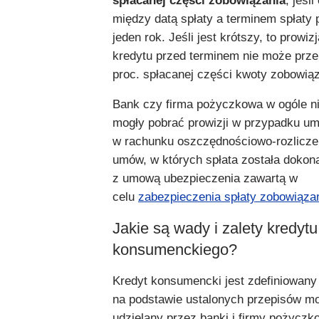
spłacanej części zobowiązania
, jeśli
między datą spłaty a terminem spłaty
jeden rok. Jeśli jest krótszy, to prowiz
kredytu przed terminem nie może prze
proc. spłacanej części kwoty zobowiąz
Bank czy firma pożyczkowa w ogóle n
mogły pobrać prowizji w przypadku u
w rachunku oszczędnościowo-rozlicz
umów, w których spłata została dokon
z umową ubezpieczenia zawartą w
celu
zabezpieczenia spłaty zobowiąza
Jakie są wady i zalety kredytu
konsumenckiego?
Kredyt konsumencki jest zdefiniowany
na podstawie ustalonych przepisów m
udzielany przez banki i firmy pożyczk