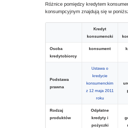
Różnice pomiędzy kredytem konsumen
konsumpcyjnym znajdują się w poniższe
Kredyt
konsumencki
ko
Osoba
konsument
k
kredytobiorcy
Ustawa o
kredycie
Podstawa
konsumenckim
ur
prawna
z 12 maja 2011
roku
Rodzaj
Odpłatne
produktów
kredyty i
g
pożyczki