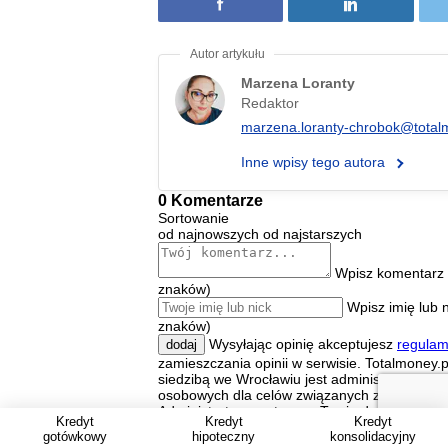
Marzena Loranty
Redaktor
marzena.loranty-chrobok@total
Inne wpisy tego autora
0 Komentarze
Sortowanie
od najnowszych
od najstarszych
Wpisz komentarz 
znaków)
Wpisz imię lub 
znaków)
Wysyłając opinię akceptujesz
regulam
dodaj
zamieszczania opinii w serwisie. Totalmoney.pl
siedzibą we Wrocławiu jest administratorem 
osobowych dla celów związanych z korzystani
Administrator przetwarza Twoje dane osobowe
Kredyt
Kredyt
Kredyt
podajesz lub pozostawiasz w ramach zamieszc
gotówkowy
hipoteczny
konsolidacyjny
serwisie. Przetwarzamy te dane w celu wyko