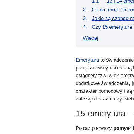
13 i 14 eme
Co na temat 15 em
Jakie są szanse n
Czy 15 emerytura 
Więcej
Emerytura
to świadczenie
przepracowały określoną l
osiągnęły tzw. wiek emery
dodatkowe świadczenia, ja
charakter pomocowy i są 
zależą od stażu, czy wiel
15 emerytura –
Po raz pierwszy
pomysł 1