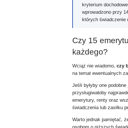
kryterium dochodoweg
wprowadzono przy 14
których świadczenie n
Czy 15 emerytu
każdego?
Wciąż nie wiadomo,
czy 
na temat ewentualnych za
Jeśli byłyby one podobne 
przysługiwałoby najpraw
emerytury, renty oraz ws
świadczenia lub zasiłku 
Warto jednak pamiętać, ż
osobom o niższych świad