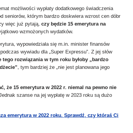
temat możliwości wypłaty dodatkowego świadczenia
d seniorów, którym bardzo doskwiera wzrost cen dóbr
y więc już pytają,
czy
będzie 15 emerytura na
 wyjątkowo wzmożonych wydatków.
ytura, wypowiedziała się m.in. minister finansów
odczas wywiadu dla „Super Expressu”. Z jej słów
 tego rozwiązania w tym roku byłoby „bardzo
dżecie”
, tym bardziej że „nie jest planowana jego
, że 15 emerytura w 2022 r. niemal na pewno nie
 Jednak szanse na jej wypłatę w 2023 roku są dużo
za emerytura w 2022 roku. Sprawdź, czy któraś Ci