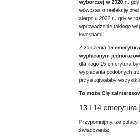
wyborczej w 2020 r.
, gdy
wówczas o reelekcję prez
sierpniu 2022 r., gdy w 
wprowadzenie takiego wsp
kwestiami”.
Z założenia
15 emerytur
wypłacanym jednorazow
dla kogo 15 emerytura by
wypłacania podobnych trz
przysługiwałaby wszystki
To może Cię zaintereso
13 i 14 emerytura
Przypomnijmy, że polscy 
świadczenia: