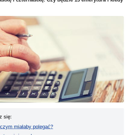
z się:
 czym miałaby polegać?