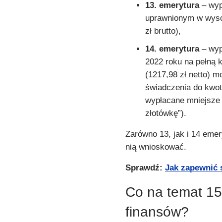
13. emerytura
– wyp
uprawnionym w wysok
zł brutto),
14. emerytura
– wyp
2022 roku na pełną 
(1217,98 zł netto) m
świadczenia do kwoty
wypłacane mniejsze 
złotówkę”).
Zarówno 13, jak i 14 emer
nią wnioskować.
Sprawdź:
Jak zapewnić 
Co na temat 15
finansów?