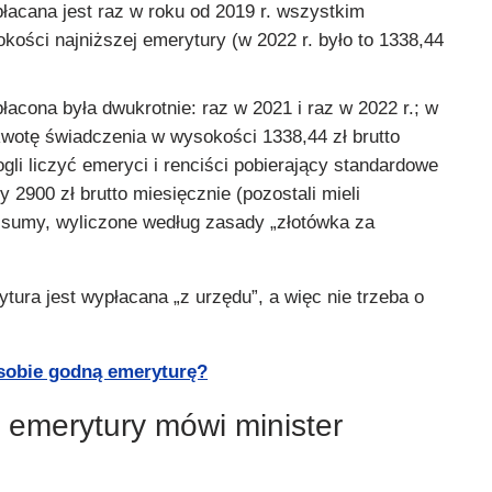
łacana jest raz w roku od 2019 r. wszystkim
ości najniższej emerytury (w 2022 r. było to 1338,44
łacona była dwukrotnie: raz w 2021 i raz w 2022 r.; w
kwotę świadczenia w wysokości 1338,44 zł brutto
ogli liczyć emeryci i renciści pobierający standardowe
 2900 zł brutto miesięcznie (pozostali mieli
sumy, wyliczone według zasady „złotówka za
ytura jest wypłacana „z urzędu”, a więc nie trzeba o
sobie godną emeryturę?
 emerytury mówi minister