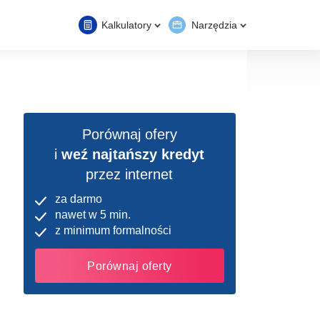
Kalkulatory
Narzędzia
Porównaj ofery
i
weź najtańszy kredyt
przez internet
za darmo
nawet w 5 min.
z minimum formalności
Porównaj oferty