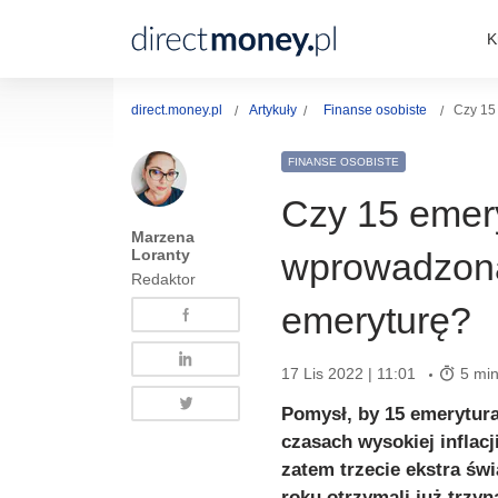
K
direct.money.pl
Artykuły
Finanse osobiste
Czy 15
FINANSE OSOBISTE
Czy 15 emery
Marzena
Loranty
wprowadzona
Redaktor
emeryturę?
17 Lis 2022 | 11:01
5 min
Pomysł, by 15 emerytura
czasach wysokiej inflac
zatem trzecie ekstra św
roku otrzymali już trzyn