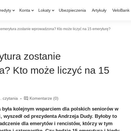
redyty
Konta
Lokaty
Ubezpieczenia
Artykuły
VeloBank
 emerytura zostanie wprowadzona? Kto może liczyć na 15 emeryturę?
tura zostanie
? Kto może liczyć na 15
. czytania
Komentarze
(0)
 była kolejnym wsparciem dla polskich seniorów w
ji, wyszedł od prezydenta Andrzeja Dudy. Byłoby to
iadczenie dla emerytów i rencistów, którzy w tym
astkę i czternastkę. Czy będzie 15 emerytura i kiedy