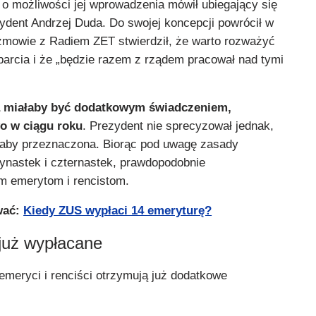
 o możliwości jej wprowadzenia mówił ubiegający się
ydent Andrzej Duda. Do swojej koncepcji powrócił w
rozmowie z Radiem ZET stwierdził, że warto rozważyć
arcia i że „będzie razem z rządem pracował nad tymi
a miałaby być dodatkowym świadczeniem,
o w ciągu roku
. Prezydent nie sprecyzował jednak,
łaby przeznaczona. Biorąc pod uwagę zasady
ynastek i czternastek, prawdopodobnie
m emerytom i rencistom.
wać:
Kiedy ZUS wypłaci 14 emeryturę?
 już wypłacane
emeryci i renciści otrzymują już dodatkowe