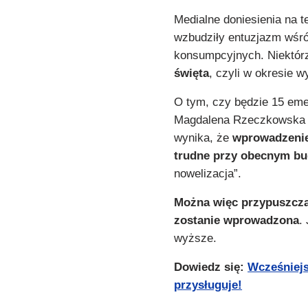
Medialne doniesienia na 
wzbudziły entuzjazm wśró
konsumpcyjnych. Niektórz
święta
, czyli w okresie
O tym, czy będzie 15 emer
Magdalena Rzeczkowska p
wynika, że
wprowadzenie
trudne przy obecnym bu
nowelizacja”.
Można więc przypuszczać
zostanie wprowadzona
.
wyższe.
Dowiedz się:
Wcześniejs
przysługuje!