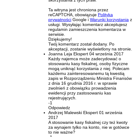
skorzystania z tych praw.
Ta witryna jest chroniona przez
reCAPTCHA, obowiązuje
Polityka
prywatności
Google i
Warunki korzystania
z
usługi. Wysyłając komentarz akceptujesz
regulamin zamieszczenia komentarza w
serwisie.
Dziękujemy!
Twój komentarz został dodany. Po
akceptacji, zostanie wyświetlony na stronie.
Joanna Leja
Ekspert
04 września 2017
Każdy najemca może zadecydować o
stosowaniu kasy fiskalnej, osoby fizyczne
mogą uniknąć korzystania z niej. Polecam
każdemu zainteresowanemu tą kwestią
zapis w Rozporządzeniu Ministra Finansów
z dnia 16 grudnia 2016 r. w sprawie
zwolnień z obowiązku prowadzenia
ewidencji przy zastosowaniu kas
rejestrujących.
-1
Odpowiedz
Andrzej Malewski
Ekspert
01 września
2017
A stosowanie kasy fiskalnej czy też kwoty
za wynajem tylko na konto, nie w gotówce
to nie ważne?