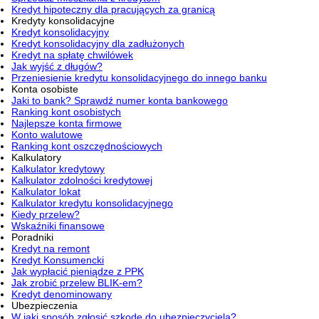
Kredyt hipoteczny dla pracujących za granicą
Kredyty konsolidacyjne
Kredyt konsolidacyjny
Kredyt konsolidacyjny dla zadłużonych
Kredyt na spłatę chwilówek
Jak wyjść z długów?
Przeniesienie kredytu konsolidacyjnego do innego banku
Konta osobiste
Jaki to bank? Sprawdź numer konta bankowego
Ranking kont osobistych
Najlepsze konta firmowe
Konto walutowe
Ranking kont oszczędnościowych
Kalkulatory
Kalkulator kredytowy
Kalkulator zdolności kredytowej
Kalkulator lokat
Kalkulator kredytu konsolidacyjnego
Kiedy przelew?
Wskaźniki finansowe
Poradniki
Kredyt na remont
Kredyt Konsumencki
Jak wypłacić pieniądze z PPK
Jak zrobić przelew BLIK-em?
Kredyt denominowany
Ubezpieczenia
W jaki sposób zgłosić szkodę do ubezpieczyciela?