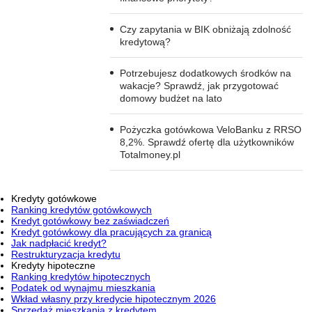
Czy zapytania w BIK obniżają zdolność
kredytową?
Potrzebujesz dodatkowych środków na
wakacje? Sprawdź, jak przygotować
domowy budżet na lato
Pożyczka gotówkowa VeloBanku z RRSO
8,2%. Sprawdź ofertę dla użytkowników
Totalmoney.pl
Kredyty gotówkowe
Ranking kredytów gotówkowych
Kredyt gotówkowy bez zaświadczeń
Kredyt gotówkowy dla pracujących za granicą
Jak nadpłacić kredyt?
Restrukturyzacja kredytu
Kredyty hipoteczne
Ranking kredytów hipotecznych
Podatek od wynajmu mieszkania
Wkład własny przy kredycie hipotecznym 2026
Sprzedaż mieszkania z kredytem