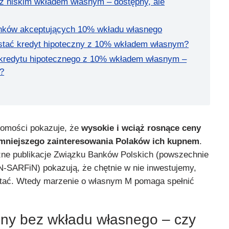
 z niskim wkładem własnym – dostępny, ale
anków akceptujących 10% wkładu własnego
ostać kredyt hipoteczny z 10% wkładem własnym?
 kredytu hipotecznego z 10% wkładem własnym –
e?
homości pokazuje, że
wysokie i wciąż rosnące ceny
mniejszego zainteresowania Polaków ich kupnem
.
zne publikacje Związku Banków Polskich (powszechnie
-SARFiN) pokazują, że chętnie w nie inwestujemy,
e stać. Wtedy marzenie o własnym M pomaga spełnić
zny bez wkładu własnego – czy