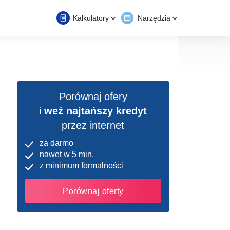
Kalkulatory
Narzędzia
Porównaj ofery
i
weź najtańszy kredyt
przez internet
za darmo
nawet w 5 min.
z minimum formalności
Porównaj oferty