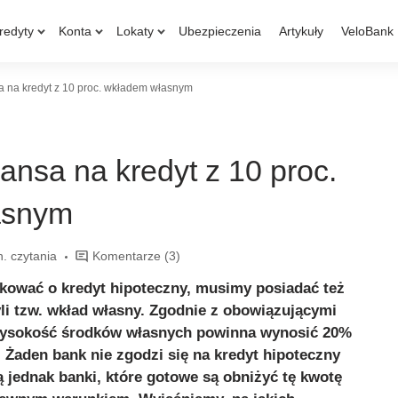
redyty
Konta
Lokaty
Ubezpieczenia
Artykuły
VeloBank
a na kredyt z 10 proc. wkładem własnym
zansa na kredyt z 10 proc.
asnym
n. czytania
Komentarze
(3)
kować o kredyt hipoteczny, musimy posiadać też
li tzw. wkład własny. Zgodnie z obowiązującymi
wysokość środków własnych powinna wynosić 20%
 Żaden bank nie zgodzi się na kredyt hipoteczny
 jednak banki, które gotowe są obniżyć tę kwotę