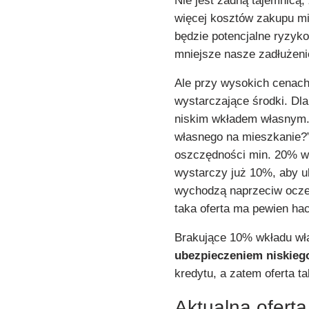
Nie jest żadną tajemnicą,
więcej kosztów zakupu mi
będzie potencjalne ryzyk
mniejsze nasze zadłużeni
Ale przy wysokich cenach
wystarczające środki. Dla
niskim wkładem własnym. 
własnego na mieszkanie?”
oszczędności min. 20% wa
wystarczy już 10%, aby ub
wychodzą naprzeciw oczek
taka oferta ma pewien ha
Brakujące 10% wkładu wła
ubezpieczeniem niskieg
kredytu, a zatem oferta ta
Aktualna ofert