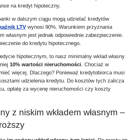
se na kredyt hipoteczny.
banki w dalszym ciągu mogą udzielać kredytów
kaźnik LTV
wynosi 90%. Warunkiem przyznania
m własnym jest jednak odpowiednie zabezpieczenie.
ieczenie do kredytu hipotecznego.
kredycie hipotecznym, to nasz minimalny wkład własny
niej
10%
wartości nieruchomości
. Chociaż w
 mieć więcej. Dlaczego? Ponieważ kredytobiorca musi
 kosztami udzielenia kredytu. Do kosztów tych zalicza
nku, opłatę za wycenę nieruchomości czy koszty
zny z niskim wkładem własnym –
droższy