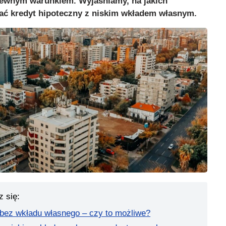
pewnym warunkiem. Wyjaśniamy, na jakich
ć kredyt hipoteczny z niskim wkładem własnym.
z się:
 bez wkładu własnego – czy to możliwe?