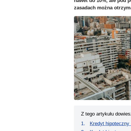
nawet do 10%, ale pod 
zasadach można otrzyma
Z tego artykułu dowies
Kredyt hipoteczny