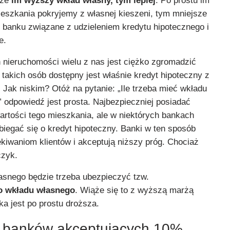
 że
im wyższy wkład własny, tym lepiej
. Po prostu im
eszkania pokryjemy z własnej kieszeni, tym mniejsze
o banku związane z udzieleniem kredytu hipotecznego i
e.
 nieruchomości wielu z nas jest ciężko zgromadzić
 takich osób dostępny jest właśnie kredyt hipoteczny z
Jak niskim? Otóż na pytanie: „Ile trzeba mieć wkładu
 odpowiedź jest prosta. Najbezpieczniej posiadać
rtości tego mieszkania, ale w niektórych bankach
iegać się o kredyt hipoteczny. Banki w ten sposób
iwaniom klientów i akceptują niższy próg. Chociaż
czyk.
snego będzie trzeba ubezpieczyć tzw.
o wkładu własnego
. Wiąże się to z wyższą marżą
ka jest po prostu droższa.
a banków akceptujących 10%