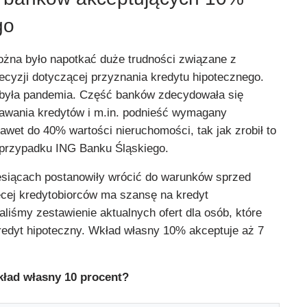
go
żna było napotkać duże trudności związane z
cyzji dotyczącej przyznania kredytu hipotecznego.
i była pandemia. Część banków zdecydowała się
awania kredytów i m.in. podnieść wymagany
wet do 40% wartości nieruchomości, tak jak zrobił to
przypadku ING Banku Śląskiego.
esiącach postanowiły wrócić do warunków sprzed
ęcej kredytobiorców ma szansę na kredyt
liśmy zestawienie aktualnych ofert dla osób, które
redyt hipoteczny. Wkład własny 10% akceptuje aż 7
kład własny 10 procent?