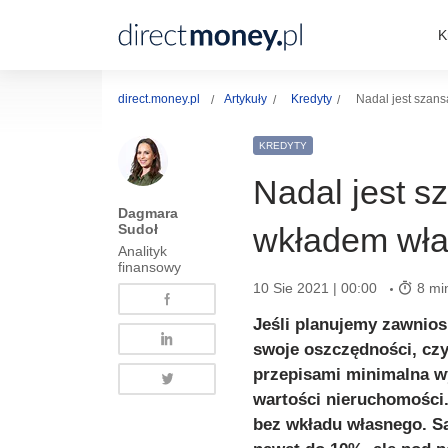
K
direct.money.pl
Artykuły
Kredyty
Nadal jest szans
KREDYTY
Nadal jest s
Dagmara
Sudoł
wkładem wł
Analityk
finansowy
10 Sie 2021 | 00:00
8 mi
Jeśli planujemy zawnios
swoje oszczędności, czy
przepisami minimalna 
wartości nieruchomości.
bez wkładu własnego. Są