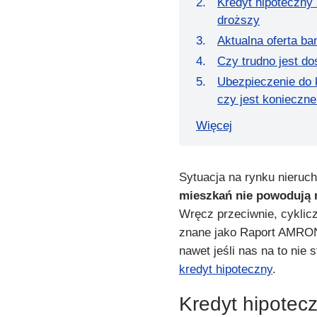
Kredyt hipoteczny
droższy
Aktualna oferta b
Czy trudno jest d
Ubezpieczenie do
czy jest konieczn
Więcej
Sytuacja na rynku nieruc
mieszkań nie powodują 
Wręcz przeciwnie, cyklic
znane jako Raport AMRON
nawet jeśli nas na to ni
kredyt hipoteczny
.
Kredyt hipotec