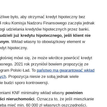
żliwe było, aby otrzymać kredyt hipoteczny bez
4 roku Komisja Nadzoru Finansowego zaczęła jednak
gi udzielania kredytów hipotecznych przez banki
.
udzieli
już
kredytu hipotecznego, jeśli
klient nie
snym
. Wkład własny to obowiązkowy element w
edyt hipoteczny.
głośniej mówi się, że może wkrótce powrócić kredyt
asnego. 2021 rok przyniósł bowiem propozycję ze
rogram Polski Ład. To
państwo ma gwarantować wkład
ych
. Propozycja niesie ze sobą jednak wiele
ie budzi sporo kontrowersji.
ceniami KNF minimalny wkład własny
powinien
ści nieruchomości
. Oznacza to, że jeśli mieszkanie
rzeba mieć min. 60 000 zł własnych oszczędności.