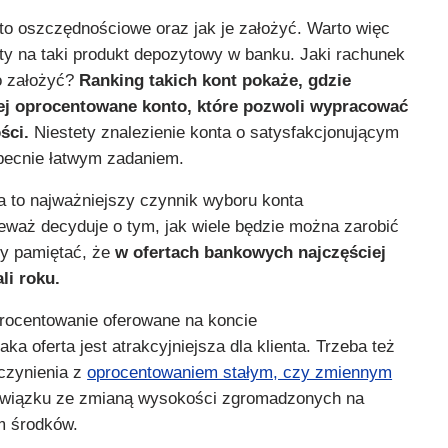
to oszczędnościowe oraz jak je założyć. Warto więc
ty na taki produkt depozytowy w banku. Jaki rachunek
o założyć?
Ranking takich kont pokaże, gdzie
j oprocentowane konto, które pozwoli wypracować
ści.
Niestety znalezienie konta o satysfakcjonującym
obecnie łatwym zadaniem.
 to najważniejszy czynnik wyboru konta
waż decyduje o tym, jak wiele będzie można zarobić
eży pamiętać, że
w ofertach bankowych najczęściej
li roku.
rocentowanie oferowane na koncie
a oferta jest atrakcyjniejsza dla klienta. Trzeba też
czynienia z
oprocentowaniem stałym, czy zmiennym
 związku ze zmianą wysokości zgromadzonych na
m środków.