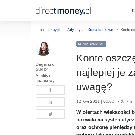
K
direct.money.pl
Artykuły
Konta bankowe
Konto os
KONTA BANKOWE
Konto oszcz
Dagmara
Sudoł
najlepiej je 
Analityk
finansowy
uwagę?
12 Kwi 2021 | 00:00
7 mi
W ofertach większości b
pozwala na systematyc
oraz ochronę pieniędzy 
wyboru takiego produkt