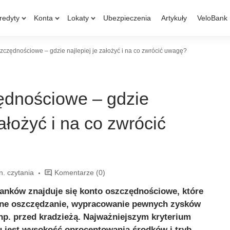
redyty
Konta
Lokaty
Ubezpieczenia
Artykuły
VeloBank
zczędnościowe – gdzie najlepiej je założyć i na co zwrócić uwagę?
ędnościowe – gdzie
założyć i na co zwrócić
n. czytania
Komentarze
(0)
anków znajduje się konto oszczędnościowe, które
zne oszczędzanie, wypracowanie pewnych zysków
np. przed kradzieżą. Najważniejszym kryterium
u jest wysokość oprocentowania środków i tryb