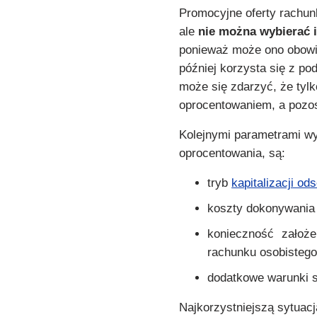
Promocyjne oferty rachu
ale
nie można wybierać 
ponieważ może ono obowią
później korzysta się z p
może się zdarzyć, że tylk
oprocentowaniem, a pozos
Kolejnymi parametrami w
oprocentowania, są:
tryb
kapitalizacji od
koszty dokonywania
konieczność założ
rachunku osobistego
dodatkowe warunki s
Najkorzystniejszą sytuacją