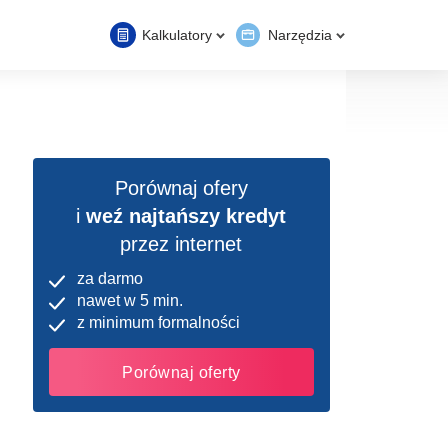
Kalkulatory
Narzędzia
Porównaj ofery
i
weź najtańszy kredyt
przez internet
za darmo
nawet w 5 min.
z minimum formalności
Porównaj oferty