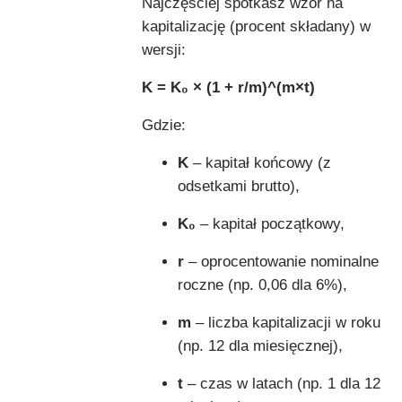
Najczęściej spotkasz wzór na
kapitalizację (procent składany) w
wersji:
K = K₀ × (1 + r/m)^(m×t)
Gdzie:
K
– kapitał końcowy (z
odsetkami brutto),
K₀
– kapitał początkowy,
r
– oprocentowanie nominalne
roczne (np. 0,06 dla 6%),
m
– liczba kapitalizacji w roku
(np. 12 dla miesięcznej),
t
– czas w latach (np. 1 dla 12