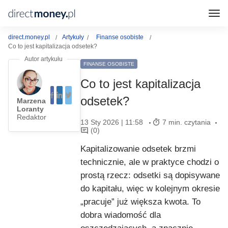
direct.money.pl
Artykuły
Finanse osobiste
Co to jest kapitalizacja odsetek?
FINANSE OSOBISTE
Co to jest kapitalizacja
odsetek?
Marzena
Loranty
Redaktor
13 Sty 2026 | 11:58
7 min. czytania
(0)
Kapitalizowanie odsetek brzmi
technicznie, ale w praktyce chodzi o
prostą rzecz: odsetki są dopisywane
do kapitału, więc w kolejnym okresie
„pracuje” już większa kwota. To
dobra wiadomość dla