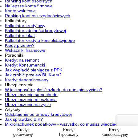
Ranking kont osobistych
Najlepsze konta firmowe
Konto walutowe
Ranking kont oszczędnościowych
Kalkulatory
Kalkulator kredytowy
Kalkulator zdolności kredytowej
Kalkulator lokat
Kalkulator kredytu konsolidacyjnego
Kiedy przelew?
Wskaźniki finansowe
Poradniki
Kredyt na remont
Kredyt Konsumencki
Jak wypłacić pieniądze z PPK
Jak zrobić przelew BLIK-em?
Kredyt denominowany
Ubezpieczenia
W jaki sposób zgłosić szkodę do ubezpieczyciela?
Ubezpieczenie samochodu
Ubezpieczenie mieszkania
Ubezpieczenie na życie
Artykuły
Odstąpienie od umowy kredytowej
Jak sprawdzić BIK?
Mikrorachunek podatkowy - wszystko, co musisz wiedzieć
Kredyt hipoteczny a wysokość pensji
Kredyt
Kredyt
Kredyt
Zwrot prowizji za kredyt
gotówkowy
hipoteczny
konsolidacyjny