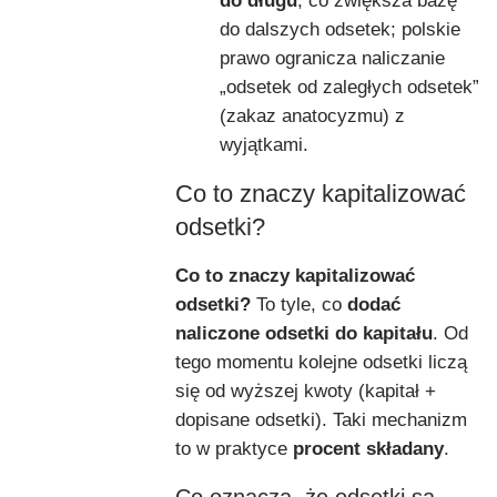
do długu
, co zwiększa bazę
do dalszych odsetek; polskie
prawo ogranicza naliczanie
„odsetek od zaległych odsetek”
(zakaz anatocyzmu) z
wyjątkami.
Co to znaczy kapitalizować
odsetki?
Co to znaczy kapitalizować
odsetki?
To tyle, co
dodać
naliczone odsetki do kapitału
. Od
tego momentu kolejne odsetki liczą
się od wyższej kwoty (kapitał +
dopisane odsetki). Taki mechanizm
to w praktyce
procent składany
.
Co oznacza, że odsetki są