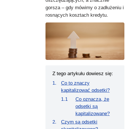
oszczędzających, a znacznie
gorsza – gdy mówimy o zadłużeniu i
rosnących kosztach kredytu.
Z tego artykułu dowiesz się:
Co to znaczy
kapitalizować odsetki?
Co oznacza, że
odsetki są
kapitalizowane?
Czym są odsetki