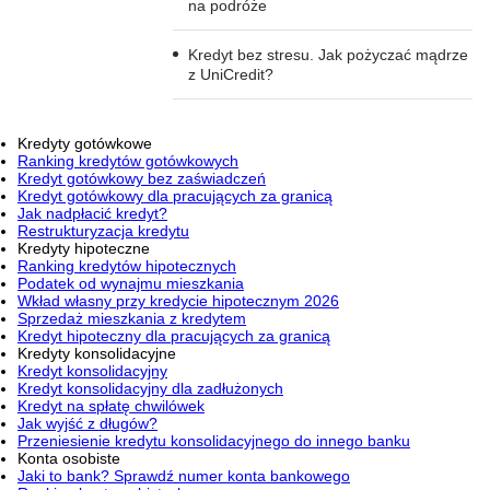
na podróże
Kredyt bez stresu. Jak pożyczać mądrze
z UniCredit?
Kredyty gotówkowe
Ranking kredytów gotówkowych
Kredyt gotówkowy bez zaświadczeń
Kredyt gotówkowy dla pracujących za granicą
Jak nadpłacić kredyt?
Restrukturyzacja kredytu
Kredyty hipoteczne
Ranking kredytów hipotecznych
Podatek od wynajmu mieszkania
Wkład własny przy kredycie hipotecznym 2026
Sprzedaż mieszkania z kredytem
Kredyt hipoteczny dla pracujących za granicą
Kredyty konsolidacyjne
Kredyt konsolidacyjny
Kredyt konsolidacyjny dla zadłużonych
Kredyt na spłatę chwilówek
Jak wyjść z długów?
Przeniesienie kredytu konsolidacyjnego do innego banku
Konta osobiste
Jaki to bank? Sprawdź numer konta bankowego