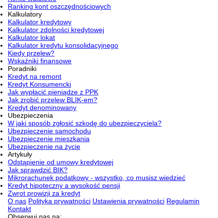
Ranking kont oszczędnościowych
Kalkulatory
Kalkulator kredytowy
Kalkulator zdolności kredytowej
Kalkulator lokat
Kalkulator kredytu konsolidacyjnego
Kiedy przelew?
Wskaźniki finansowe
Poradniki
Kredyt na remont
Kredyt Konsumencki
Jak wypłacić pieniądze z PPK
Jak zrobić przelew BLIK-em?
Kredyt denominowany
Ubezpieczenia
W jaki sposób zgłosić szkodę do ubezpieczyciela?
Ubezpieczenie samochodu
Ubezpieczenie mieszkania
Ubezpieczenie na życie
Artykuły
Odstąpienie od umowy kredytowej
Jak sprawdzić BIK?
Mikrorachunek podatkowy - wszystko, co musisz wiedzieć
Kredyt hipoteczny a wysokość pensji
Zwrot prowizji za kredyt
O nas
Polityka prywatności
Ustawienia prywatności
Regulamin
Kontakt
Obserwuj nas na: