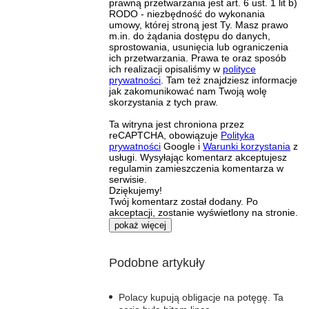
prawną przetwarzania jest art. 6 ust. 1 lit b)
RODO - niezbędność do wykonania
umowy, której stroną jest Ty. Masz prawo
m.in. do żądania dostępu do danych,
sprostowania, usunięcia lub ograniczenia
ich przetwarzania. Prawa te oraz sposób
ich realizacji opisaliśmy w
polityce
prywatności
. Tam też znajdziesz informacje
jak zakomunikować nam Twoją wolę
skorzystania z tych praw.
Ta witryna jest chroniona przez
reCAPTCHA, obowiązuje
Polityka
prywatności
Google i
Warunki korzystania
z
usługi. Wysyłając komentarz akceptujesz
regulamin zamieszczenia komentarza w
serwisie.
Dziękujemy!
Twój komentarz został dodany. Po
akceptacji, zostanie wyświetlony na stronie.
pokaż więcej
Podobne artykuły
Polacy kupują obligacje na potęgę. Ta