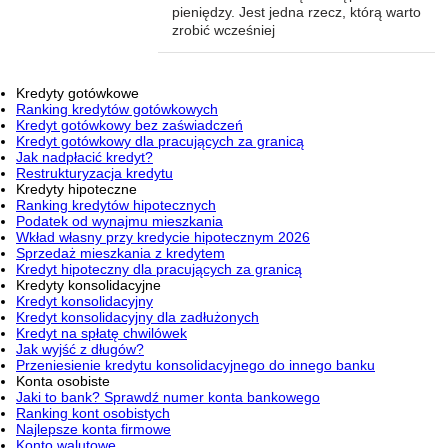
pieniędzy. Jest jedna rzecz, którą warto
zrobić wcześniej
Kredyty gotówkowe
Ranking kredytów gotówkowych
Kredyt gotówkowy bez zaświadczeń
Kredyt gotówkowy dla pracujących za granicą
Jak nadpłacić kredyt?
Restrukturyzacja kredytu
Kredyty hipoteczne
Ranking kredytów hipotecznych
Podatek od wynajmu mieszkania
Wkład własny przy kredycie hipotecznym 2026
Sprzedaż mieszkania z kredytem
Kredyt hipoteczny dla pracujących za granicą
Kredyty konsolidacyjne
Kredyt konsolidacyjny
Kredyt konsolidacyjny dla zadłużonych
Kredyt na spłatę chwilówek
Jak wyjść z długów?
Przeniesienie kredytu konsolidacyjnego do innego banku
Konta osobiste
Jaki to bank? Sprawdź numer konta bankowego
Ranking kont osobistych
Najlepsze konta firmowe
Konto walutowe