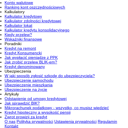
Konto walutowe
Ranking kont oszczędnościowych
Kalkulatory
Kalkulator kredytowy
Kalkulator zdolności kredytowej
Kalkulator lokat
Kalkulator kredytu konsolidacyjnego
Kiedy przelew?
Wskaźniki finansowe
Poradniki
Kredyt na remont
Kredyt Konsumencki
Jak wypłacić pieniądze z PPK
Jak zrobić przelew BLIK-em?
Kredyt denominowany
Ubezpieczenia
W jaki sposób zgłosić szkodę do ubezpieczyciela?
Ubezpieczenie samochodu
Ubezpieczenie mieszkania
Ubezpieczenie na życie
Artykuły
Odstąpienie od umowy kredytowej
Jak sprawdzić BIK?
Mikrorachunek podatkowy - wszystko, co musisz wiedzieć
Kredyt hipoteczny a wysokość pensji
Zwrot prowizji za kredyt
O nas
Polityka prywatności
Ustawienia prywatności
Regulamin
Kontakt