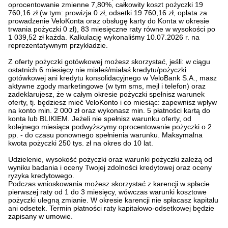
oprocentowanie zmienne 7,80%, całkowity koszt pożyczki 19
760,16 zł (w tym: prowizja 0 zł, odsetki 19 760,16 zł, opłata za
prowadzenie VeloKonta oraz obsługę karty do Konta w okresie
trwania pożyczki 0 zł), 83 miesięczne raty równe w wysokości po
1 039,52 zł każda. Kalkulację wykonaliśmy 10.07.2026 r. na
reprezentatywnym przykładzie.
Z oferty pożyczki gotówkowej możesz skorzystać, jeśli: w ciągu
ostatnich 6 miesięcy nie miałeś/miałaś kredytu/pożyczki
gotówkowej ani kredytu konsolidacyjnego w VeloBank S.A., masz
aktywne zgody marketingowe (w tym sms, mejl i telefon) oraz
zadeklarujesz, że w całym okresie pożyczki spełnisz warunek
oferty, tj. będziesz mieć VeloKonto i co miesiąc: zapewnisz wpływ
na konto min. 2 000 zł oraz wykonasz min. 5 płatności kartą do
konta lub BLIKIEM. Jeżeli nie spełnisz warunku oferty, od
kolejnego miesiąca podwyższymy oprocentowanie pożyczki o 2
pp. - do czasu ponownego spełnienia warunku. Maksymalna
kwota pożyczki 250 tys. zł na okres do 10 lat.
Udzielenie, wysokość pożyczki oraz warunki pożyczki zależą od
wyniku badania i oceny Twojej zdolności kredytowej oraz oceny
ryzyka kredytowego.
Podczas wnioskowania możesz skorzystać z karencji w spłacie
pierwszej raty od 1 do 3 miesięcy, wówczas warunki kosztowe
pożyczki ulegną zmianie. W okresie karencji nie spłacasz kapitału
ani odsetek. Termin płatności raty kapitałowo-odsetkowej będzie
zapisany w umowie.