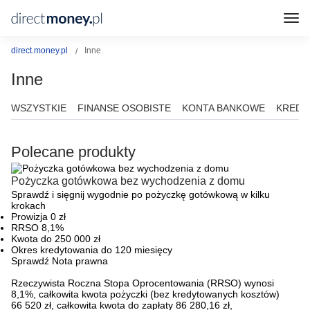
direct.money.pl
Inne
Inne
WSZYSTKIE
FINANSE OSOBISTE
KONTA BANKOWE
KREDY
Polecane produkty
Pożyczka gotówkowa bez wychodzenia z domu
Sprawdź i sięgnij wygodnie po pożyczkę gotówkową w kilku
krokach
Prowizja 0 zł
RRSO 8,1%
Kwota do 250 000 zł
Okres kredytowania do 120 miesięcy
Sprawdź
Nota prawna
Rzeczywista Roczna Stopa Oprocentowania (RRSO) wynosi
8,1%, całkowita kwota pożyczki (bez kredytowanych kosztów)
66 520 zł, całkowita kwota do zapłaty 86 280,16 zł,