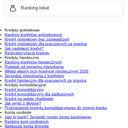
Ranking lokat
Kredyty gotówkowe
Ranking kredytów gotówkowych
Kredyt gotówkowy bez zaświadczeń
Kredyt gotówkowy dla pracujących za granicą
Jak nadpłacić kredyt?
Restrukturyzacja kredytu
Kredyty hipoteczne
Ranking kredytów hipotecznych
Podatek od wynajmu mieszkania
Wkład własny przy kredycie hipotecznym 2026
Sprzedaż mieszkania z kredytem
Kredyt hipoteczny dla pracujących za granicą
Kredyty konsolidacyjne
Kredyt konsolidacyjny
Kredyt konsolidacyjny dla zadłużonych
Kredyt na spłatę chwilówek
Jak wyjść z długów?
Przeniesienie kredytu konsolidacyjnego do innego banku
Konta osobiste
Jaki to bank? Sprawdź numer konta bankowego
Ranking kont osobistych
Najlepsze konta firmowe