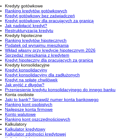
Kredyty gotówkowe
Ranking kredytów gotówkowych
Kredyt gotówkowy bez zaświadczeń
Kredyt gotówkowy dla pracujących za granicą
Jak nadpłacić kredyt?
Restrukturyzacja kredytu
Kredyty hipoteczne
Ranking kredytów hipotecznych
Podatek od wynajmu mieszkania
Wkład własny przy kredycie hipotecznym 2026
Sprzedaż mieszkania z kredytem
Kredyt hipoteczny dla pracujących za granicą
Kredyty konsolidacyjne
Kredyt konsolidacyjny
Kredyt konsolidacyjny dla zadłużonych
Kredyt na spłatę chwilówek
Jak wyjść z długów?
Przeniesienie kredytu konsolidacyjnego do innego banku
Konta osobiste
Jaki to bank? Sprawdź numer konta bankowego
Ranking kont osobistych
Najlepsze konta firmowe
Konto walutowe
Ranking kont oszczędnościowych
Kalkulatory
Kalkulator kredytowy
Kalkulator zdolności kredytowej