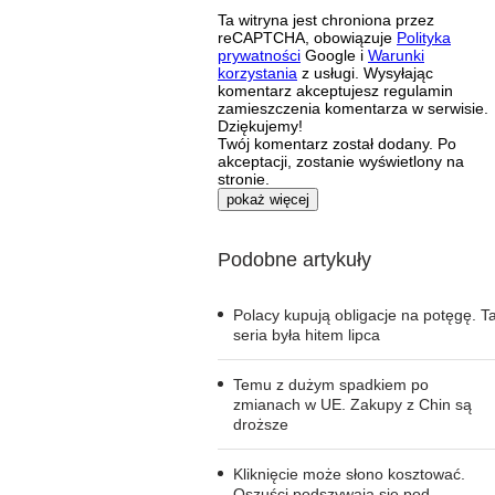
Ta witryna jest chroniona przez
reCAPTCHA, obowiązuje
Polityka
prywatności
Google i
Warunki
korzystania
z usługi. Wysyłając
komentarz akceptujesz regulamin
zamieszczenia komentarza w serwisie.
Dziękujemy!
Twój komentarz został dodany. Po
akceptacji, zostanie wyświetlony na
stronie.
pokaż więcej
Podobne artykuły
Polacy kupują obligacje na potęgę. T
seria była hitem lipca
Temu z dużym spadkiem po
zmianach w UE. Zakupy z Chin są
droższe
Kliknięcie może słono kosztować.
Oszuści podszywają się pod