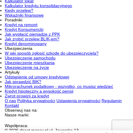
Kalkulator lokat
Kalkulator kredytu konsolidacyjnego
Kiedy przelew?
Wskaźniki finansowe
Poradniki
Kredyt na remont
Kredyt Konsumencki
Jak wypłacić pieniądze z PPK
Jak zrobić przelew BLIK-em?
Kredyt denominowany
Ubezpieczenia
W jaki sposób zgłosić szkodę do ubezpieczyciela?
Ubezpieczenie samochodu
Ubezpieczenie mieszkania
Ubezpieczenie na życie
Artykuły
Odstąpienie od umowy kredytowej
Jak sprawdzić BIK?
Mikrorachunek podatkowy - wszystko, co musisz wiedzieć
Kredyt hipoteczny a wysokość pensji
Zwrot prowizji za kredyt
O nas
Polityka prywatności
Ustawienia prywatności
Regulamin
Kontakt
Obserwuj nas na:
Nasze marki:
Współpraca:
© 2026 direct.money.pl ul. Jaworska 13,