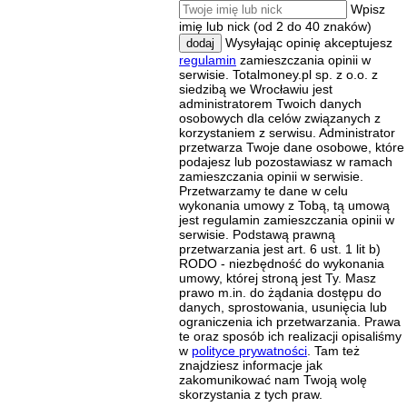
Wpisz
imię lub nick (od 2 do 40 znaków)
Wysyłając opinię akceptujesz
dodaj
regulamin
zamieszczania opinii w
serwisie. Totalmoney.pl sp. z o.o. z
siedzibą we Wrocławiu jest
administratorem Twoich danych
osobowych dla celów związanych z
korzystaniem z serwisu. Administrator
przetwarza Twoje dane osobowe, które
podajesz lub pozostawiasz w ramach
zamieszczania opinii w serwisie.
Przetwarzamy te dane w celu
wykonania umowy z Tobą, tą umową
jest regulamin zamieszczania opinii w
serwisie. Podstawą prawną
przetwarzania jest art. 6 ust. 1 lit b)
RODO - niezbędność do wykonania
umowy, której stroną jest Ty. Masz
prawo m.in. do żądania dostępu do
danych, sprostowania, usunięcia lub
ograniczenia ich przetwarzania. Prawa
te oraz sposób ich realizacji opisaliśmy
w
polityce prywatności
. Tam też
znajdziesz informacje jak
zakomunikować nam Twoją wolę
skorzystania z tych praw.