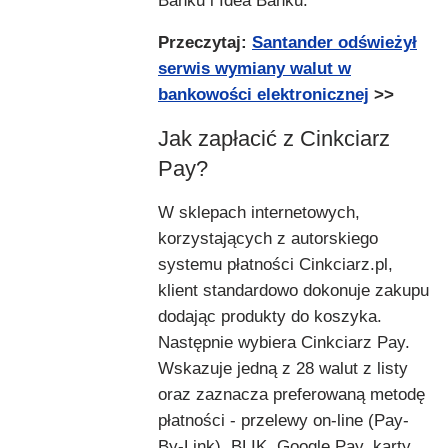
Banku i Idea Banku.
Przeczytaj:
Santander odświeżył
serwis wymiany walut w
bankowości elektronicznej
>>
Jak zapłacić z Cinkciarz
Pay?
W sklepach internetowych,
korzystających z autorskiego
systemu płatności Cinkciarz.pl,
klient standardowo dokonuje zakupu
dodając produkty do koszyka.
Następnie wybiera Cinkciarz Pay.
Wskazuje jedną z 28 walut z listy
oraz zaznacza preferowaną metodę
płatności - przelewy on-line (Pay-
By-Link), BLIK, Google Pay, karty