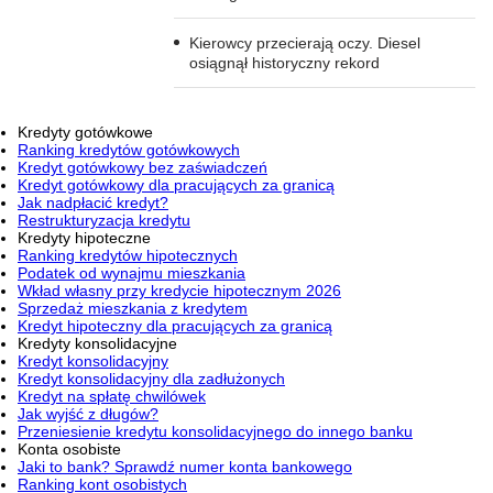
Kierowcy przecierają oczy. Diesel
osiągnął historyczny rekord
Kredyty gotówkowe
Ranking kredytów gotówkowych
Kredyt gotówkowy bez zaświadczeń
Kredyt gotówkowy dla pracujących za granicą
Jak nadpłacić kredyt?
Restrukturyzacja kredytu
Kredyty hipoteczne
Ranking kredytów hipotecznych
Podatek od wynajmu mieszkania
Wkład własny przy kredycie hipotecznym 2026
Sprzedaż mieszkania z kredytem
Kredyt hipoteczny dla pracujących za granicą
Kredyty konsolidacyjne
Kredyt konsolidacyjny
Kredyt konsolidacyjny dla zadłużonych
Kredyt na spłatę chwilówek
Jak wyjść z długów?
Przeniesienie kredytu konsolidacyjnego do innego banku
Konta osobiste
Jaki to bank? Sprawdź numer konta bankowego
Ranking kont osobistych