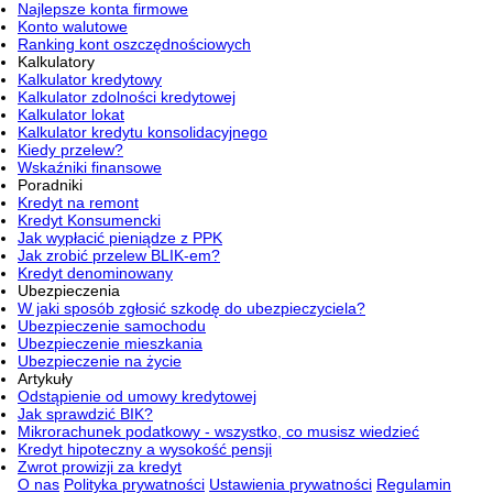
Najlepsze konta firmowe
Konto walutowe
Ranking kont oszczędnościowych
Kalkulatory
Kalkulator kredytowy
Kalkulator zdolności kredytowej
Kalkulator lokat
Kalkulator kredytu konsolidacyjnego
Kiedy przelew?
Wskaźniki finansowe
Poradniki
Kredyt na remont
Kredyt Konsumencki
Jak wypłacić pieniądze z PPK
Jak zrobić przelew BLIK-em?
Kredyt denominowany
Ubezpieczenia
W jaki sposób zgłosić szkodę do ubezpieczyciela?
Ubezpieczenie samochodu
Ubezpieczenie mieszkania
Ubezpieczenie na życie
Artykuły
Odstąpienie od umowy kredytowej
Jak sprawdzić BIK?
Mikrorachunek podatkowy - wszystko, co musisz wiedzieć
Kredyt hipoteczny a wysokość pensji
Zwrot prowizji za kredyt
O nas
Polityka prywatności
Ustawienia prywatności
Regulamin