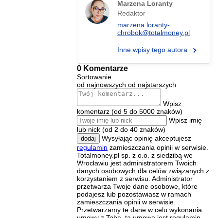
Marzena Loranty
Redaktor
marzena.loranty-
chrobok@totalmoney.pl
Inne wpisy tego autora
0 Komentarze
Sortowanie
od najnowszych
od najstarszych
Wpisz
komentarz (od 5 do 5000 znaków)
Wpisz imię
lub nick (od 2 do 40 znaków)
Wysyłając opinię akceptujesz
dodaj
regulamin
zamieszczania opinii w serwisie.
Totalmoney.pl sp. z o.o. z siedzibą we
Wrocławiu jest administratorem Twoich
danych osobowych dla celów związanych z
korzystaniem z serwisu. Administrator
przetwarza Twoje dane osobowe, które
podajesz lub pozostawiasz w ramach
zamieszczania opinii w serwisie.
Przetwarzamy te dane w celu wykonania
umowy z Tobą, tą umową jest regulamin