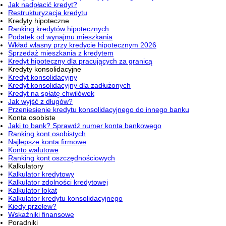
Jak nadpłacić kredyt?
Restrukturyzacja kredytu
Kredyty hipoteczne
Ranking kredytów hipotecznych
Podatek od wynajmu mieszkania
Wkład własny przy kredycie hipotecznym 2026
Sprzedaż mieszkania z kredytem
Kredyt hipoteczny dla pracujących za granicą
Kredyty konsolidacyjne
Kredyt konsolidacyjny
Kredyt konsolidacyjny dla zadłużonych
Kredyt na spłatę chwilówek
Jak wyjść z długów?
Przeniesienie kredytu konsolidacyjnego do innego banku
Konta osobiste
Jaki to bank? Sprawdź numer konta bankowego
Ranking kont osobistych
Najlepsze konta firmowe
Konto walutowe
Ranking kont oszczędnościowych
Kalkulatory
Kalkulator kredytowy
Kalkulator zdolności kredytowej
Kalkulator lokat
Kalkulator kredytu konsolidacyjnego
Kiedy przelew?
Wskaźniki finansowe
Poradniki