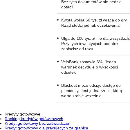
Bez tych dokumentów nie będzie
dotacji
Kwota wolna 60 tys. zł wraca do gry.
Rząd studzi jednak oczekiwania
Ulga do 100 tys. zł nie dla wszystkich
Przy tych inwestycjach podatek
zapłacisz od razu
VeloBank zostawia 6%. Jeden
warunek decyduje o wysokości
odsetek
Blackout może odciąć dostęp do
pieniędzy. Jest jedna rzecz, którą
warto zrobić wcześniej
Kredyty gotówkowe
Ranking kredytów gotówkowych
Kredyt gotówkowy bez zaświadczeń
Kredyt gotówkowy dla pracujących za granicą