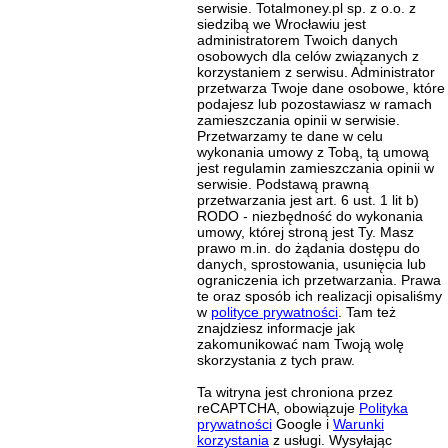
serwisie. Totalmoney.pl sp. z o.o. z
siedzibą we Wrocławiu jest
administratorem Twoich danych
osobowych dla celów związanych z
korzystaniem z serwisu. Administrator
przetwarza Twoje dane osobowe, które
podajesz lub pozostawiasz w ramach
zamieszczania opinii w serwisie.
Przetwarzamy te dane w celu
wykonania umowy z Tobą, tą umową
jest regulamin zamieszczania opinii w
serwisie. Podstawą prawną
przetwarzania jest art. 6 ust. 1 lit b)
RODO - niezbędność do wykonania
umowy, której stroną jest Ty. Masz
prawo m.in. do żądania dostępu do
danych, sprostowania, usunięcia lub
ograniczenia ich przetwarzania. Prawa
te oraz sposób ich realizacji opisaliśmy
w
polityce prywatności
. Tam też
znajdziesz informacje jak
zakomunikować nam Twoją wolę
skorzystania z tych praw.
Ta witryna jest chroniona przez
reCAPTCHA, obowiązuje
Polityka
prywatności
Google i
Warunki
korzystania
z usługi. Wysyłając