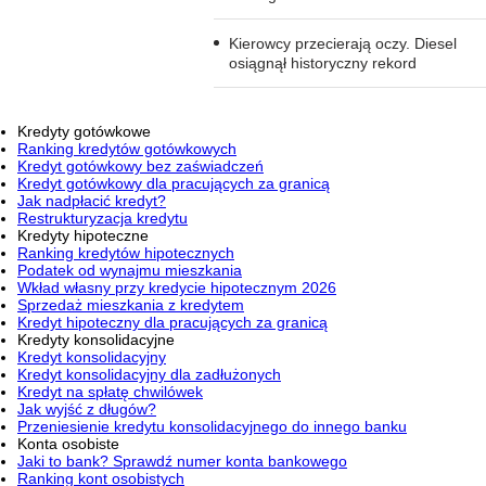
Kierowcy przecierają oczy. Diesel
osiągnął historyczny rekord
Kredyty gotówkowe
Ranking kredytów gotówkowych
Kredyt gotówkowy bez zaświadczeń
Kredyt gotówkowy dla pracujących za granicą
Jak nadpłacić kredyt?
Restrukturyzacja kredytu
Kredyty hipoteczne
Ranking kredytów hipotecznych
Podatek od wynajmu mieszkania
Wkład własny przy kredycie hipotecznym 2026
Sprzedaż mieszkania z kredytem
Kredyt hipoteczny dla pracujących za granicą
Kredyty konsolidacyjne
Kredyt konsolidacyjny
Kredyt konsolidacyjny dla zadłużonych
Kredyt na spłatę chwilówek
Jak wyjść z długów?
Przeniesienie kredytu konsolidacyjnego do innego banku
Konta osobiste
Jaki to bank? Sprawdź numer konta bankowego
Ranking kont osobistych