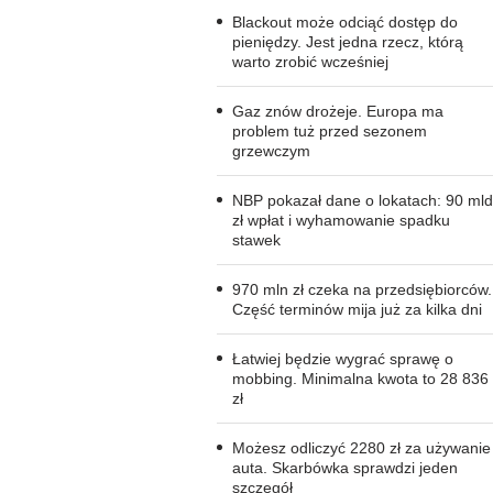
Blackout może odciąć dostęp do
pieniędzy. Jest jedna rzecz, którą
warto zrobić wcześniej
Gaz znów drożeje. Europa ma
problem tuż przed sezonem
grzewczym
NBP pokazał dane o lokatach: 90 mld
zł wpłat i wyhamowanie spadku
stawek
970 mln zł czeka na przedsiębiorców.
Część terminów mija już za kilka dni
Łatwiej będzie wygrać sprawę o
mobbing. Minimalna kwota to 28 836
zł
Możesz odliczyć 2280 zł za używanie
auta. Skarbówka sprawdzi jeden
szczegół