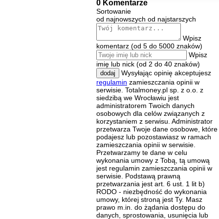
0 Komentarze
Sortowanie
od najnowszych
od najstarszych
Wpisz
komentarz (od 5 do 5000 znaków)
Wpisz
imię lub nick (od 2 do 40 znaków)
Wysyłając opinię akceptujesz
dodaj
regulamin
zamieszczania opinii w
serwisie. Totalmoney.pl sp. z o.o. z
siedzibą we Wrocławiu jest
administratorem Twoich danych
osobowych dla celów związanych z
korzystaniem z serwisu. Administrator
przetwarza Twoje dane osobowe, które
podajesz lub pozostawiasz w ramach
zamieszczania opinii w serwisie.
Przetwarzamy te dane w celu
wykonania umowy z Tobą, tą umową
jest regulamin zamieszczania opinii w
serwisie. Podstawą prawną
przetwarzania jest art. 6 ust. 1 lit b)
RODO - niezbędność do wykonania
umowy, której stroną jest Ty. Masz
prawo m.in. do żądania dostępu do
danych, sprostowania, usunięcia lub