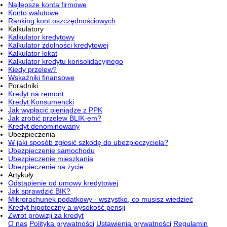
Najlepsze konta firmowe
Konto walutowe
Ranking kont oszczędnościowych
Kalkulatory
Kalkulator kredytowy
Kalkulator zdolności kredytowej
Kalkulator lokat
Kalkulator kredytu konsolidacyjnego
Kiedy przelew?
Wskaźniki finansowe
Poradniki
Kredyt na remont
Kredyt Konsumencki
Jak wypłacić pieniądze z PPK
Jak zrobić przelew BLIK-em?
Kredyt denominowany
Ubezpieczenia
W jaki sposób zgłosić szkodę do ubezpieczyciela?
Ubezpieczenie samochodu
Ubezpieczenie mieszkania
Ubezpieczenie na życie
Artykuły
Odstąpienie od umowy kredytowej
Jak sprawdzić BIK?
Mikrorachunek podatkowy - wszystko, co musisz wiedzieć
Kredyt hipoteczny a wysokość pensji
Zwrot prowizji za kredyt
O nas
Polityka prywatności
Ustawienia prywatności
Regulamin