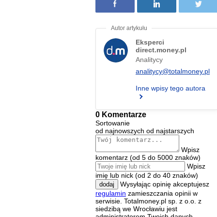
Eksperci
direct.money.pl
Analitycy
analitycy@totalmoney.pl
Inne wpisy tego autora
0 Komentarze
Sortowanie
od najnowszych
od najstarszych
Wpisz
komentarz (od 5 do 5000 znaków)
Wpisz
imię lub nick (od 2 do 40 znaków)
Wysyłając opinię akceptujesz
dodaj
regulamin
zamieszczania opinii w
serwisie. Totalmoney.pl sp. z o.o. z
siedzibą we Wrocławiu jest
administratorem Twoich danych