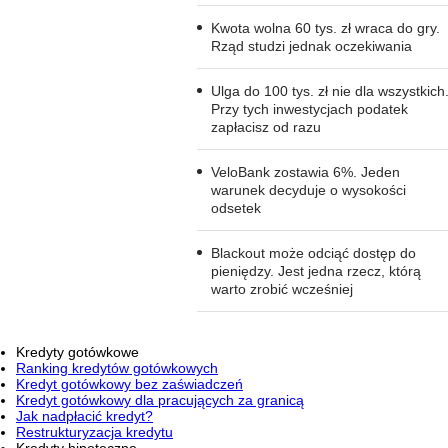
Kwota wolna 60 tys. zł wraca do gry.
Rząd studzi jednak oczekiwania
Ulga do 100 tys. zł nie dla wszystkich
Przy tych inwestycjach podatek
zapłacisz od razu
VeloBank zostawia 6%. Jeden
warunek decyduje o wysokości
odsetek
Blackout może odciąć dostęp do
pieniędzy. Jest jedna rzecz, którą
warto zrobić wcześniej
Kredyty gotówkowe
Ranking kredytów gotówkowych
Kredyt gotówkowy bez zaświadczeń
Kredyt gotówkowy dla pracujących za granicą
Jak nadpłacić kredyt?
Restrukturyzacja kredytu
Kredyty hipoteczne