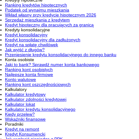
Ranking kredytów hipotecznych
Podatek od wynajmu mieszkania
Wkład własny przy kredycie hipotecznym 2026
Sprzedaż mieszkania z kredytem
Kredyt hipoteczny dla pracujących za granicą
Kredyty konsolidacyjne
Kredyt konsolidacyjny
Kredyt konsolidacyjny dla zadłużonych
Kredyt na spłatę chwilówek
Jak wyjść z długów?
Przeniesienie kredytu konsolidacyjnego do innego banku
Konta osobiste
Jaki to bank? Sprawdź numer konta bankowego
Ranking kont osobistych
Najlepsze konta firmowe
Konto walutowe
Ranking kont oszczędnościowych
Kalkulatory
Kalkulator kredytowy
Kalkulator zdolności kredytowej
Kalkulator lokat
Kalkulator kredytu konsolidacyjnego
Kiedy przelew?
Wskaźniki finansowe
Poradniki
Kredyt na remont
Kredyt Konsumencki
Jak wypłacić pieniądze z PPK