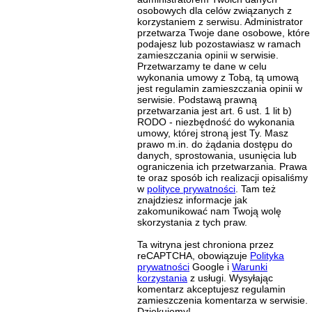
osobowych dla celów związanych z
korzystaniem z serwisu. Administrator
przetwarza Twoje dane osobowe, które
podajesz lub pozostawiasz w ramach
zamieszczania opinii w serwisie.
Przetwarzamy te dane w celu
wykonania umowy z Tobą, tą umową
jest regulamin zamieszczania opinii w
serwisie. Podstawą prawną
przetwarzania jest art. 6 ust. 1 lit b)
RODO - niezbędność do wykonania
umowy, której stroną jest Ty. Masz
prawo m.in. do żądania dostępu do
danych, sprostowania, usunięcia lub
ograniczenia ich przetwarzania. Prawa
te oraz sposób ich realizacji opisaliśmy
w
polityce prywatności
. Tam też
znajdziesz informacje jak
zakomunikować nam Twoją wolę
skorzystania z tych praw.
Ta witryna jest chroniona przez
reCAPTCHA, obowiązuje
Polityka
prywatności
Google i
Warunki
korzystania
z usługi. Wysyłając
komentarz akceptujesz regulamin
zamieszczenia komentarza w serwisie.
Dziękujemy!