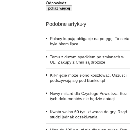
Odpowiedz
pokaż więcej
Podobne artykuły
Polacy kupują obligacje na potęgę. Ta seria
była hitem lipca
Temu z dużym spadkiem po zmianach w
UE. Zakupy z Chin są droższe
Kliknięcie może słono kosztować. Oszuści
podszywają się pod Bankier.pl
Nowy miliard dla Czystego Powietrza. Bez
tych dokumentów nie będzie dotacji
Kwota wolna 60 tys. zł wraca do gry. Rząd
studzi jednak oczekiwania
Ulga do 100 tys. zł nie dla wszystkich. Przy