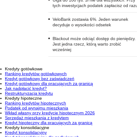
tych inwestycjach podatek zapłacisz od raz
VeloBank zostawia 6%. Jeden warunek
decyduje o wysokości odsetek
Blackout może odciąć dostęp do pieniędzy.
Jest jedna rzecz, którą warto zrobić
wcześniej
Kredyty gotówkowe
Ranking kredytów gotówkowych
Kredyt gotówkowy bez zaświadczeń
Kredyt gotówkowy dla pracujących za granicą
Jak nadpłacić kredyt?
Restrukturyzacja kredytu
Kredyty hipoteczne
Ranking kredytów hipotecznych
Podatek od wynajmu mieszkania
Wkład własny przy kredycie hipotecznym 2026
Sprzedaż mieszkania z kredytem
Kredyt hipoteczny dla pracujących za granicą
Kredyty konsolidacyjne
Kredyt konsolidacyjny