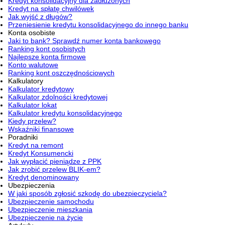
Kredyt konsolidacyjny dla zadłużonych
Kredyt na spłatę chwilówek
Jak wyjść z długów?
Przeniesienie kredytu konsolidacyjnego do innego banku
Konta osobiste
Jaki to bank? Sprawdź numer konta bankowego
Ranking kont osobistych
Najlepsze konta firmowe
Konto walutowe
Ranking kont oszczędnościowych
Kalkulatory
Kalkulator kredytowy
Kalkulator zdolności kredytowej
Kalkulator lokat
Kalkulator kredytu konsolidacyjnego
Kiedy przelew?
Wskaźniki finansowe
Poradniki
Kredyt na remont
Kredyt Konsumencki
Jak wypłacić pieniądze z PPK
Jak zrobić przelew BLIK-em?
Kredyt denominowany
Ubezpieczenia
W jaki sposób zgłosić szkodę do ubezpieczyciela?
Ubezpieczenie samochodu
Ubezpieczenie mieszkania
Ubezpieczenie na życie