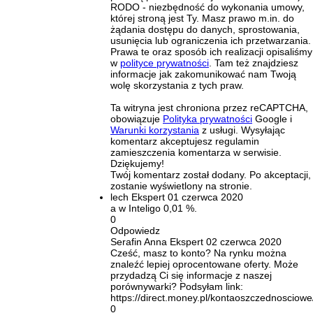
RODO - niezbędność do wykonania umowy,
której stroną jest Ty. Masz prawo m.in. do
żądania dostępu do danych, sprostowania,
usunięcia lub ograniczenia ich przetwarzania.
Prawa te oraz sposób ich realizacji opisaliśmy
w
polityce prywatności
. Tam też znajdziesz
informacje jak zakomunikować nam Twoją
wolę skorzystania z tych praw.
Ta witryna jest chroniona przez reCAPTCHA,
obowiązuje
Polityka prywatności
Google i
Warunki korzystania
z usługi. Wysyłając
komentarz akceptujesz regulamin
zamieszczenia komentarza w serwisie.
Dziękujemy!
Twój komentarz został dodany. Po akceptacji,
zostanie wyświetlony na stronie.
lech
Ekspert
01 czerwca 2020
a w Inteligo 0,01 %.
0
Odpowiedz
Serafin Anna
Ekspert
02 czerwca 2020
Cześć, masz to konto? Na rynku można
znaleźć lepiej oprocentowane oferty. Może
przydadzą Ci się informacje z naszej
porównywarki? Podsyłam link:
https://direct.money.pl/kontaoszczednosciowe
0