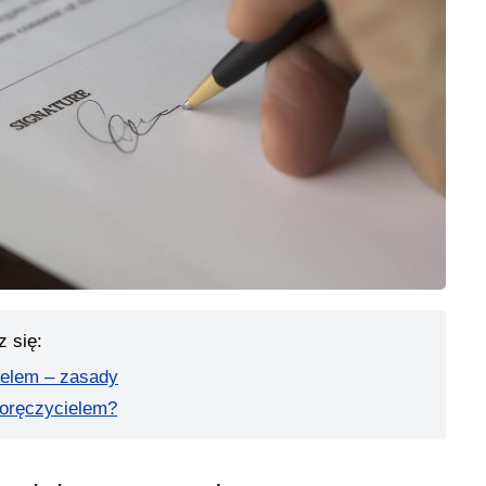
z się:
ielem – zasady
poręczycielem?