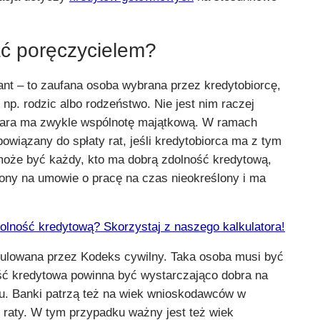
ć poręczycielem?
ant – to zaufana osoba wybrana przez kredytobiorcę,
 np. rodzic albo rodzeństwo. Nie jest nim raczej
para ma zwykle wspólnotę majątkową. W ramach
wiązany do spłaty rat, jeśli kredytobiorca ma z tym
oże być każdy, kto ma dobrą zdolność kredytową,
dniony na umowie o pracę na czas nieokreślony i ma
olność kredytową? Skorzystaj z naszego kalkulatora!
egulowana przez Kodeks cywilny. Taka osoba musi być
ność kredytowa powinna być wystarczająco dobra na
tu. Banki patrzą też na wiek wnioskodawców w
 raty. W tym przypadku ważny jest też wiek