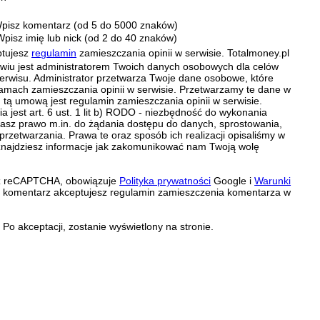
pisz komentarz (od 5 do 5000 znaków)
Wpisz imię lub nick (od 2 do 40 znaków)
ptujesz
regulamin
zamieszczania opinii w serwisie. Totalmoney.pl
ławiu jest administratorem Twoich danych osobowych dla celów
erwisu. Administrator przetwarza Twoje dane osobowe, które
amach zamieszczania opinii w serwisie. Przetwarzamy te dane w
tą umową jest regulamin zamieszczania opinii w serwisie.
 jest art. 6 ust. 1 lit b) RODO - niezbędność do wykonania
 Masz prawo m.in. do żądania dostępu do danych, sprostowania,
 przetwarzania. Prawa te oraz sposób ich realizacji opisaliśmy w
znajdziesz informacje jak zakomunikować nam Twoją wolę
zez reCAPTCHA, obowiązuje
Polityka prywatności
Google i
Warunki
c komentarz akceptujesz regulamin zamieszczenia komentarza w
Po akceptacji, zostanie wyświetlony na stronie.