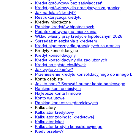
Kredyt gotówkowy bez zaświadczeń
Kredyt gotówkowy dla pracujących za granicą
Jak nadpłacić kredyt?
Restrukturyzacja kredytu
Kredyty hipoteczne
Ranking kredytów hipotecznych
Podatek od wynajmu mieszkania
Wkład własny przy kredycie hipotecznym 2026
Sprzedaż mieszkania z kredytem
Kredyt hipoteczny dla pracujących za granicą
Kredyty konsolidacyjne
Kredyt konsolidacyjny
Kredyt konsolidacyjny dla zadłużonych
Kredyt na spłatę chwilówek
Jak wyjść z długów?
Przeniesienie kredytu konsolidacyjnego do innego 
Konta osobiste
Jaki to bank? Sprawdź numer konta bankowego
Ranking kont osobistych
Najlepsze konta firmowe
Konto walutowe
Ranking kont oszczędnościowych
Kalkulatory
Kalkulator kredytowy
Kalkulator zdolności kredytowej
Kalkulator lokat
Kalkulator kredytu konsolidacyjnego
Kiedy przelew?