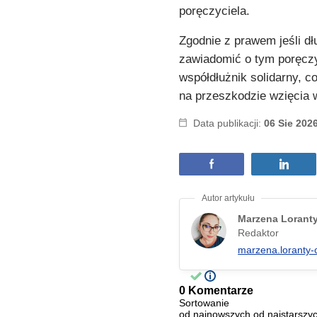
poręczyciela.
Zgodnie z prawem jeśli dłu
zawiadomić o tym poręczy
współdłużnik solidarny, co
na przeszkodzie wzięcia w
Data publikacji:
06 Sie 202
Marzena Lorant
Redaktor
marzena.loranty-
0 Komentarze
Sortowanie
od najnowszych
od najstarszy