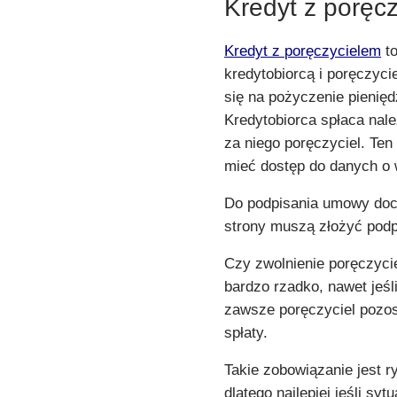
Kredyt z poręc
Kredyt z poręczycielem
to
kredytobiorcą i poręczyci
się na pożyczenie pienię
Kredytobiorca spłaca nale
za niego poręczyciel. Ten
mieć dostęp do danych o 
Do podpisania umowy doc
strony muszą złożyć podp
Czy zwolnienie poręczycie
bardzo rzadko, nawet jeśl
zawsze poręczyciel pozo
spłaty.
Takie zobowiązanie jest r
dlatego najlepiej jeśli sy