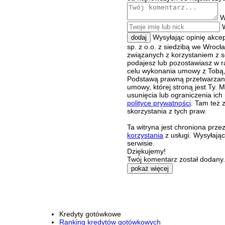
W
Wysyłając opinię akce
dodaj
sp. z o.o. z siedzibą we Wroc
związanych z korzystaniem z s
podajesz lub pozostawiasz w r
celu wykonania umowy z Tobą, 
Podstawą prawną przetwarzania
umowy, której stroną jest Ty.
usunięcia lub ograniczenia ich
polityce prywatności
. Tam też 
skorzystania z tych praw.
Ta witryna jest chroniona pr
korzystania
z usługi. Wysyłają
serwisie.
Dziękujemy!
Twój komentarz został dodany. 
pokaż więcej
Kredyty gotówkowe
Ranking kredytów gotówkowych