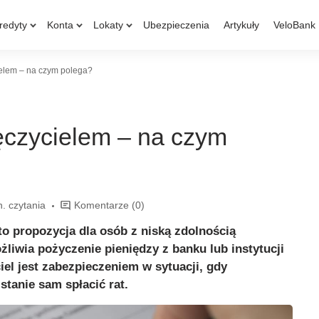
redyty
Konta
Lokaty
Ubezpieczenia
Artykuły
VeloBank
ielem – na czym polega?
ęczycielem – na czym
n. czytania
Komentarze
(0)
to propozycja dla osób z niską zdolnością
żliwia pożyczenie pieniędzy z banku lub instytucji
el jest zabezpieczeniem w sytuacji, gdy
 stanie sam spłacić rat.