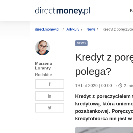
K
direct.money.pl
Artykuły
News
Kredyt z poręczyc
NEWS
Kredyt z por
Marzena
Loranty
polega?
Redaktor
19 Lut 2020 | 00:00
2 mi
Kredyt z poręczycielem 
kredytową, która uniemo
pozabankowej. Poręczyci
kredytobiorca nie jest w