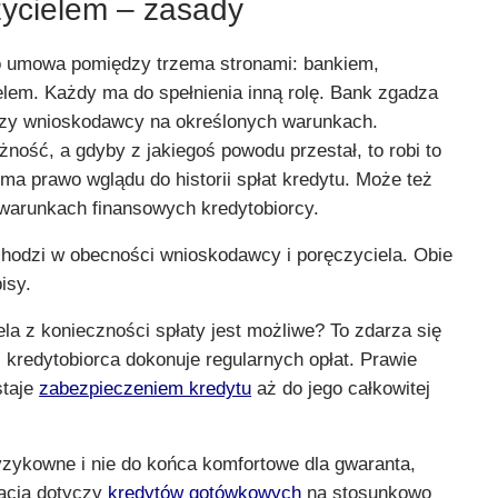
zycielem – zasady
 umowa pomiędzy trzema stronami: bankiem,
elem. Każdy ma do spełnienia inną rolę. Bank zgadza
dzy wnioskodawcy na określonych warunkach.
żność, a gdyby z jakiegoś powodu przestał, to robi to
 ma prawo wglądu do historii spłat kredytu. Może też
warunkach finansowych kredytobiorcy.
hodzi w obecności wnioskodawcy i poręczyciela. Obie
isy.
la z konieczności spłaty jest możliwe? To zdarza się
i kredytobiorca dokonuje regularnych opłat. Prawie
staje
zabezpieczeniem kredytu
aż do jego całkowitej
yzykowne i nie do końca komfortowe dla gwaranta,
tuacja dotyczy
kredytów gotówkowych
na stosunkowo