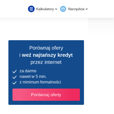
Kalkulatory
Narzędzia
Porównaj ofery
i
weź najtańszy kredyt
przez internet
za darmo
nawet w 5 min.
z minimum formalności
Porównaj oferty