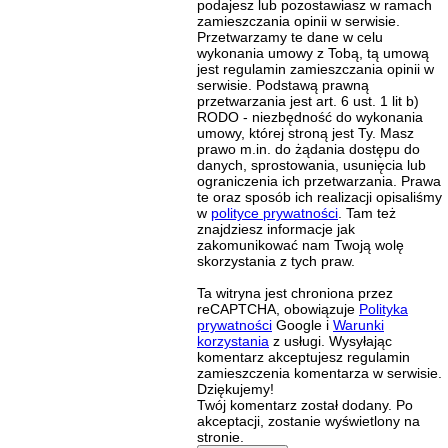
podajesz lub pozostawiasz w ramach
zamieszczania opinii w serwisie.
Przetwarzamy te dane w celu
wykonania umowy z Tobą, tą umową
jest regulamin zamieszczania opinii w
serwisie. Podstawą prawną
przetwarzania jest art. 6 ust. 1 lit b)
RODO - niezbędność do wykonania
umowy, której stroną jest Ty. Masz
prawo m.in. do żądania dostępu do
danych, sprostowania, usunięcia lub
ograniczenia ich przetwarzania. Prawa
te oraz sposób ich realizacji opisaliśmy
w
polityce prywatności
. Tam też
znajdziesz informacje jak
zakomunikować nam Twoją wolę
skorzystania z tych praw.
Ta witryna jest chroniona przez
reCAPTCHA, obowiązuje
Polityka
prywatności
Google i
Warunki
korzystania
z usługi. Wysyłając
komentarz akceptujesz regulamin
zamieszczenia komentarza w serwisie.
Dziękujemy!
Twój komentarz został dodany. Po
akceptacji, zostanie wyświetlony na
stronie.