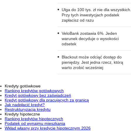
Ulga do 100 tys. zł nie dla wszystkich
Przy tych inwestycjach podatek
zapłacisz od razu
VeloBank zostawia 6%. Jeden
warunek decyduje o wysokości
odsetek
Blackout może odciąć dostęp do
pieniędzy. Jest jedna rzecz, którą
warto zrobić wcześniej
Kredyty gotówkowe
Ranking kredytów gotówkowych
Kredyt gotówkowy bez zaświadczeń
Kredyt gotówkowy dla pracujących za granicą
Jak nadpłacić kredyt?
Restrukturyzacja kredytu
Kredyty hipoteczne
Ranking kredytów hipotecznych
Podatek od wynajmu mieszkania
Wkład własny przy kredycie hipotecznym 2026