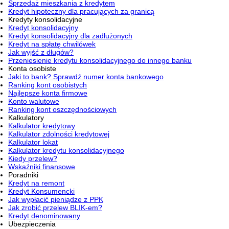
Sprzedaż mieszkania z kredytem
Kredyt hipoteczny dla pracujących za granicą
Kredyty konsolidacyjne
Kredyt konsolidacyjny
Kredyt konsolidacyjny dla zadłużonych
Kredyt na spłatę chwilówek
Jak wyjść z długów?
Przeniesienie kredytu konsolidacyjnego do innego banku
Konta osobiste
Jaki to bank? Sprawdź numer konta bankowego
Ranking kont osobistych
Najlepsze konta firmowe
Konto walutowe
Ranking kont oszczędnościowych
Kalkulatory
Kalkulator kredytowy
Kalkulator zdolności kredytowej
Kalkulator lokat
Kalkulator kredytu konsolidacyjnego
Kiedy przelew?
Wskaźniki finansowe
Poradniki
Kredyt na remont
Kredyt Konsumencki
Jak wypłacić pieniądze z PPK
Jak zrobić przelew BLIK-em?
Kredyt denominowany
Ubezpieczenia