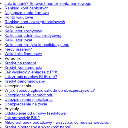
Jaki to bank? Sprawdź numer konta bankowego
Ranking kont osobistych
Najlepsze konta firmowe
Konto walutowe
Ranking kont oszczędnościowych
Kalkulatory
Kalkulator kredytowy
Kalkulator zdolności kredytowej
Kalkulator lokat
Kalkulator kredytu konsolidacyjnego
Kiedy przelew?
Wskaźniki finansowe
Poradniki
Kredyt na remont
Kredyt Konsumencki
Jak wypłacić pieniądze z PPK
Jak zrobić przelew BLIK-em?
Kredyt denominowany
Ubezpieczenia
W jaki sposób zgłosić szkodę do ubezpieczyciela?
Ubezpieczenie samochodu
Ubezpieczenie mieszkania
Ubezpieczenie na życie
Artykuły
Odstąpienie od umowy kredytowej
Jak sprawdzić BIK?
Mikrorachunek podatkowy - wszystko, co musisz wiedzieć
Kredyt hipoteczny a wysokość pensji