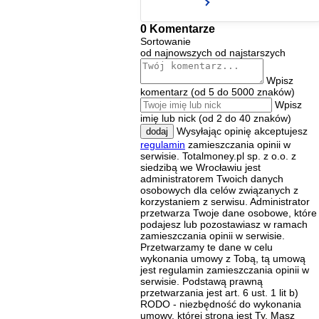
0 Komentarze
Sortowanie
od najnowszych
od najstarszych
Wpisz
komentarz (od 5 do 5000 znaków)
Wpisz
imię lub nick (od 2 do 40 znaków)
Wysyłając opinię akceptujesz
dodaj
regulamin
zamieszczania opinii w
serwisie. Totalmoney.pl sp. z o.o. z
siedzibą we Wrocławiu jest
administratorem Twoich danych
osobowych dla celów związanych z
korzystaniem z serwisu. Administrator
przetwarza Twoje dane osobowe, które
podajesz lub pozostawiasz w ramach
zamieszczania opinii w serwisie.
Przetwarzamy te dane w celu
wykonania umowy z Tobą, tą umową
jest regulamin zamieszczania opinii w
serwisie. Podstawą prawną
przetwarzania jest art. 6 ust. 1 lit b)
RODO - niezbędność do wykonania
umowy, której stroną jest Ty. Masz