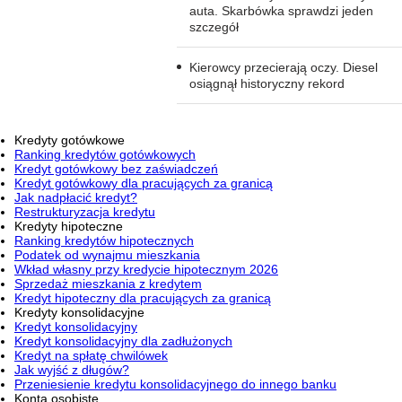
auta. Skarbówka sprawdzi jeden
szczegół
Kierowcy przecierają oczy. Diesel
osiągnął historyczny rekord
Kredyty gotówkowe
Ranking kredytów gotówkowych
Kredyt gotówkowy bez zaświadczeń
Kredyt gotówkowy dla pracujących za granicą
Jak nadpłacić kredyt?
Restrukturyzacja kredytu
Kredyty hipoteczne
Ranking kredytów hipotecznych
Podatek od wynajmu mieszkania
Wkład własny przy kredycie hipotecznym 2026
Sprzedaż mieszkania z kredytem
Kredyt hipoteczny dla pracujących za granicą
Kredyty konsolidacyjne
Kredyt konsolidacyjny
Kredyt konsolidacyjny dla zadłużonych
Kredyt na spłatę chwilówek
Jak wyjść z długów?
Przeniesienie kredytu konsolidacyjnego do innego banku
Konta osobiste