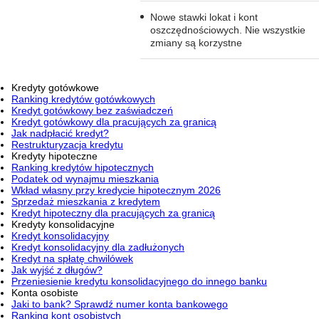
Nowe stawki lokat i kont
oszczędnościowych. Nie wszystkie
zmiany są korzystne
Kredyty gotówkowe
Ranking kredytów gotówkowych
Kredyt gotówkowy bez zaświadczeń
Kredyt gotówkowy dla pracujących za granicą
Jak nadpłacić kredyt?
Restrukturyzacja kredytu
Kredyty hipoteczne
Ranking kredytów hipotecznych
Podatek od wynajmu mieszkania
Wkład własny przy kredycie hipotecznym 2026
Sprzedaż mieszkania z kredytem
Kredyt hipoteczny dla pracujących za granicą
Kredyty konsolidacyjne
Kredyt konsolidacyjny
Kredyt konsolidacyjny dla zadłużonych
Kredyt na spłatę chwilówek
Jak wyjść z długów?
Przeniesienie kredytu konsolidacyjnego do innego banku
Konta osobiste
Jaki to bank? Sprawdź numer konta bankowego
Ranking kont osobistych