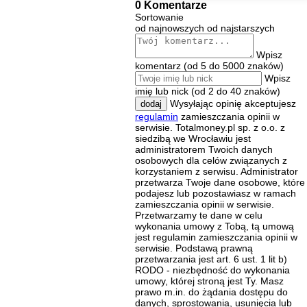
0 Komentarze
Sortowanie
od najnowszych
od najstarszych
Wpisz
komentarz (od 5 do 5000 znaków)
Wpisz
imię lub nick (od 2 do 40 znaków)
Wysyłając opinię akceptujesz
dodaj
regulamin
zamieszczania opinii w
serwisie. Totalmoney.pl sp. z o.o. z
siedzibą we Wrocławiu jest
administratorem Twoich danych
osobowych dla celów związanych z
korzystaniem z serwisu. Administrator
przetwarza Twoje dane osobowe, które
podajesz lub pozostawiasz w ramach
zamieszczania opinii w serwisie.
Przetwarzamy te dane w celu
wykonania umowy z Tobą, tą umową
jest regulamin zamieszczania opinii w
serwisie. Podstawą prawną
przetwarzania jest art. 6 ust. 1 lit b)
RODO - niezbędność do wykonania
umowy, której stroną jest Ty. Masz
prawo m.in. do żądania dostępu do
danych, sprostowania, usunięcia lub