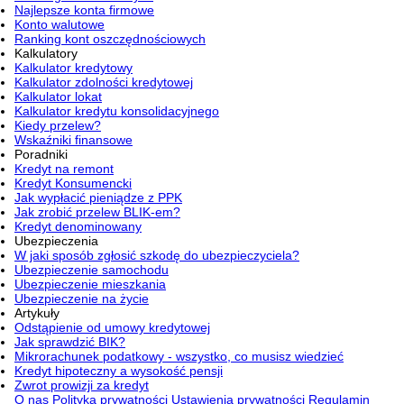
Najlepsze konta firmowe
Konto walutowe
Ranking kont oszczędnościowych
Kalkulatory
Kalkulator kredytowy
Kalkulator zdolności kredytowej
Kalkulator lokat
Kalkulator kredytu konsolidacyjnego
Kiedy przelew?
Wskaźniki finansowe
Poradniki
Kredyt na remont
Kredyt Konsumencki
Jak wypłacić pieniądze z PPK
Jak zrobić przelew BLIK-em?
Kredyt denominowany
Ubezpieczenia
W jaki sposób zgłosić szkodę do ubezpieczyciela?
Ubezpieczenie samochodu
Ubezpieczenie mieszkania
Ubezpieczenie na życie
Artykuły
Odstąpienie od umowy kredytowej
Jak sprawdzić BIK?
Mikrorachunek podatkowy - wszystko, co musisz wiedzieć
Kredyt hipoteczny a wysokość pensji
Zwrot prowizji za kredyt
O nas
Polityka prywatności
Ustawienia prywatności
Regulamin