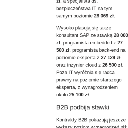
zł
, a specjalista ds.
bezpieczeństwa IT na tym
samym poziomie
28 069 zł
.
Wysoko plasują się także
konsultant SAP ze stawką
28 000
zł
, programista embedded z
27
500 zł
, programista back-end na
poziomie eksperta z
27 129 zł
oraz inżynier cloud z
26 500 zł
.
Poza IT wyróżnia się radca
prawny na poziomie starszego
eksperta, z wynagrodzeniem
około
25 100 zł
.
B2B podbija stawki
Kontrakty B2B pokazują jeszcze
wyższy poziom wynagrodzeń niż