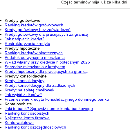
Część terminów mija już za kilka dni
Kredyty gotówkowe
Ranking kredytów gotówkowych
Kredyt gotówkowy bez zaświadczeń
Kredyt gotówkowy dla pracujących za granicą
Jak nadpłacić kredyt?
Restrukturyzacja kredytu
Kredyty hipoteczne
Ranking kredytów hipotecznych
Podatek od wynajmu mieszkania
Wkład własny przy kredycie hipotecznym 2026
Sprzedaż mieszkania z kredytem
Kredyt hipoteczny dla pracujących za granicą
Kredyty konsolidacyjne
Kredyt konsolidacyjny
Kredyt konsolidacyjny dla zadłużonych
Kredyt na spłatę chwilówek
Jak wyjść z długów?
Przeniesienie kredytu konsolidacyjnego do innego banku
Konta osobiste
Jaki to bank? Sprawdź numer konta bankowego
Ranking kont osobistych
Najlepsze konta firmowe
Konto walutowe
Ranking kont oszczędnościowych