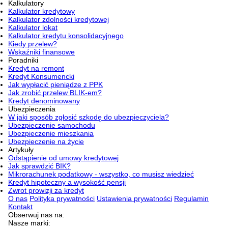
Kalkulatory
Kalkulator kredytowy
Kalkulator zdolności kredytowej
Kalkulator lokat
Kalkulator kredytu konsolidacyjnego
Kiedy przelew?
Wskaźniki finansowe
Poradniki
Kredyt na remont
Kredyt Konsumencki
Jak wypłacić pieniądze z PPK
Jak zrobić przelew BLIK-em?
Kredyt denominowany
Ubezpieczenia
W jaki sposób zgłosić szkodę do ubezpieczyciela?
Ubezpieczenie samochodu
Ubezpieczenie mieszkania
Ubezpieczenie na życie
Artykuły
Odstąpienie od umowy kredytowej
Jak sprawdzić BIK?
Mikrorachunek podatkowy - wszystko, co musisz wiedzieć
Kredyt hipoteczny a wysokość pensji
Zwrot prowizji za kredyt
O nas
Polityka prywatności
Ustawienia prywatności
Regulamin
Kontakt
Obserwuj nas na:
Nasze marki: