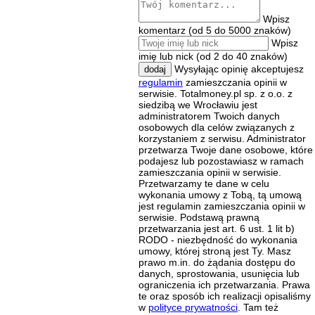
Wpisz
komentarz (od 5 do 5000 znaków)
Wpisz
imię lub nick (od 2 do 40 znaków)
Wysyłając opinię akceptujesz
dodaj
regulamin
zamieszczania opinii w
serwisie. Totalmoney.pl sp. z o.o. z
siedzibą we Wrocławiu jest
administratorem Twoich danych
osobowych dla celów związanych z
korzystaniem z serwisu. Administrator
przetwarza Twoje dane osobowe, które
podajesz lub pozostawiasz w ramach
zamieszczania opinii w serwisie.
Przetwarzamy te dane w celu
wykonania umowy z Tobą, tą umową
jest regulamin zamieszczania opinii w
serwisie. Podstawą prawną
przetwarzania jest art. 6 ust. 1 lit b)
RODO - niezbędność do wykonania
umowy, której stroną jest Ty. Masz
prawo m.in. do żądania dostępu do
danych, sprostowania, usunięcia lub
ograniczenia ich przetwarzania. Prawa
te oraz sposób ich realizacji opisaliśmy
w
polityce prywatności
. Tam też