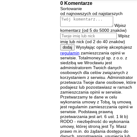
0 Komentarze
Sortowanie
od najnowszych
od najstarszych
Wpisz
komentarz (od 5 do 5000 znaków)
Wpisz
imię lub nick (od 2 do 40 znaków)
Wysyłając opinię akceptujesz
dodaj
regulamin
zamieszczania opinii w
serwisie. Totalmoney.pl sp. z o.o. z
siedzibą we Wrocławiu jest
administratorem Twoich danych
osobowych dla celów związanych z
korzystaniem z serwisu. Administrator
przetwarza Twoje dane osobowe, które
podajesz lub pozostawiasz w ramach
zamieszczania opinii w serwisie.
Przetwarzamy te dane w celu
wykonania umowy z Tobą, tą umową
jest regulamin zamieszczania opinii w
serwisie. Podstawą prawną
przetwarzania jest art. 6 ust. 1 lit b)
RODO - niezbędność do wykonania
umowy, której stroną jest Ty. Masz
prawo m.in. do żądania dostępu do
danych, sprostowania, usunięcia lub