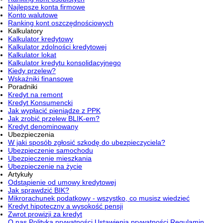
Najlepsze konta firmowe
Konto walutowe
Ranking kont oszczędnościowych
Kalkulatory
Kalkulator kredytowy
Kalkulator zdolności kredytowej
Kalkulator lokat
Kalkulator kredytu konsolidacyjnego
Kiedy przelew?
Wskaźniki finansowe
Poradniki
Kredyt na remont
Kredyt Konsumencki
Jak wypłacić pieniądze z PPK
Jak zrobić przelew BLIK-em?
Kredyt denominowany
Ubezpieczenia
W jaki sposób zgłosić szkodę do ubezpieczyciela?
Ubezpieczenie samochodu
Ubezpieczenie mieszkania
Ubezpieczenie na życie
Artykuły
Odstąpienie od umowy kredytowej
Jak sprawdzić BIK?
Mikrorachunek podatkowy - wszystko, co musisz wiedzieć
Kredyt hipoteczny a wysokość pensji
Zwrot prowizji za kredyt
O nas
Polityka prywatności
Ustawienia prywatności
Regulamin