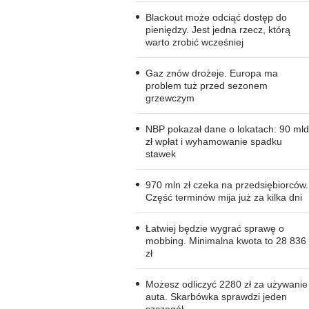
Blackout może odciąć dostęp do
pieniędzy. Jest jedna rzecz, którą
warto zrobić wcześniej
Gaz znów drożeje. Europa ma
problem tuż przed sezonem
grzewczym
NBP pokazał dane o lokatach: 90 mld
zł wpłat i wyhamowanie spadku
stawek
970 mln zł czeka na przedsiębiorców.
Część terminów mija już za kilka dni
Łatwiej będzie wygrać sprawę o
mobbing. Minimalna kwota to 28 836
zł
Możesz odliczyć 2280 zł za używanie
auta. Skarbówka sprawdzi jeden
szczegół