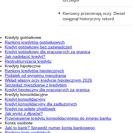
Kierowcy przecierają oczy. Diesel
osiągnął historyczny rekord
Kredyty gotówkowe
Ranking kredytów gotówkowych
Kredyt gotówkowy bez zaświadczeń
Kredyt gotówkowy dla pracujących za granicą
Jak nadpłacić kredyt?
Restrukturyzacja kredytu
Kredyty hipoteczne
Ranking kredytów hipotecznych
Podatek od wynajmu mieszkania
Wkład własny przy kredycie hipotecznym 2026
Sprzedaż mieszkania z kredytem
Kredyt hipoteczny dla pracujących za granicą
Kredyty konsolidacyjne
Kredyt konsolidacyjny
Kredyt konsolidacyjny dla zadłużonych
Kredyt na spłatę chwilówek
Jak wyjść z długów?
Przeniesienie kredytu konsolidacyjnego do innego banku
Konta osobiste
Jaki to bank? Sprawdź numer konta bankowego
Ranking kont osobistych