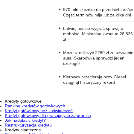
970 mln zł czeka na przedsiębiorców.
Część terminów mija już za kilka dni
Łatwiej będzie wygrać sprawę o
mobbing. Minimalna kwota to 28 836
zł
Możesz odliczyć 2280 zł za używanie
auta. Skarbówka sprawdzi jeden
szczegół
Kierowcy przecierają oczy. Diesel
osiągnął historyczny rekord
Kredyty gotówkowe
Ranking kredytów gotówkowych
Kredyt gotówkowy bez zaświadczeń
Kredyt gotówkowy dla pracujących za granicą
Jak nadpłacić kredyt?
Restrukturyzacja kredytu
Kredyty hipoteczne