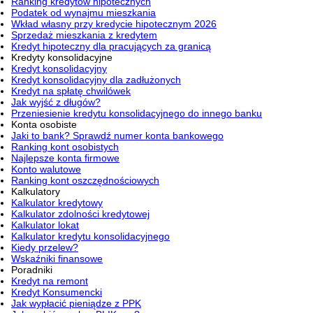
Ranking kredytów hipotecznych
Podatek od wynajmu mieszkania
Wkład własny przy kredycie hipotecznym 2026
Sprzedaż mieszkania z kredytem
Kredyt hipoteczny dla pracujących za granicą
Kredyty konsolidacyjne
Kredyt konsolidacyjny
Kredyt konsolidacyjny dla zadłużonych
Kredyt na spłatę chwilówek
Jak wyjść z długów?
Przeniesienie kredytu konsolidacyjnego do innego banku
Konta osobiste
Jaki to bank? Sprawdź numer konta bankowego
Ranking kont osobistych
Najlepsze konta firmowe
Konto walutowe
Ranking kont oszczędnościowych
Kalkulatory
Kalkulator kredytowy
Kalkulator zdolności kredytowej
Kalkulator lokat
Kalkulator kredytu konsolidacyjnego
Kiedy przelew?
Wskaźniki finansowe
Poradniki
Kredyt na remont
Kredyt Konsumencki
Jak wypłacić pieniądze z PPK