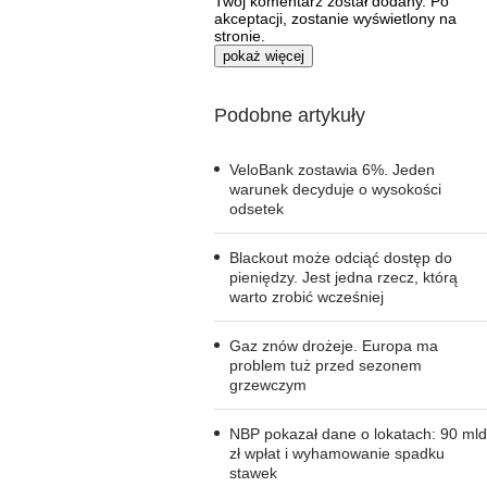
Twój komentarz został dodany. Po
akceptacji, zostanie wyświetlony na
stronie.
pokaż więcej
Podobne artykuły
VeloBank zostawia 6%. Jeden
warunek decyduje o wysokości
odsetek
Blackout może odciąć dostęp do
pieniędzy. Jest jedna rzecz, którą
warto zrobić wcześniej
Gaz znów drożeje. Europa ma
problem tuż przed sezonem
grzewczym
NBP pokazał dane o lokatach: 90 mld
zł wpłat i wyhamowanie spadku
stawek