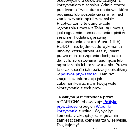
osobowych dla celów związanych z
korzystaniem z serwisu. Administrator
przetwarza Twoje dane osobowe, które
podajesz lub pozostawiasz w ramach
zamieszczania opinii w serwisie.
Przetwarzamy te dane w celu
wykonania umowy z Tobą, tą umową
jest regulamin zamieszczania opinii w
serwisie. Podstawą prawną
przetwarzania jest art. 6 ust. 1 lit b)
RODO - niezbędność do wykonania
umowy, której stroną jest Ty. Masz
prawo m.in. do żądania dostępu do
danych, sprostowania, usunięcia lub
ograniczenia ich przetwarzania. Prawa
te oraz sposób ich realizacji opisaliśmy
w
polityce prywatności
. Tam też
znajdziesz informacje jak
zakomunikować nam Twoją wolę
skorzystania z tych praw.
Ta witryna jest chroniona przez
reCAPTCHA, obowiązuje
Polityka
prywatności
Google i
Warunki
korzystania
z usługi. Wysyłając
komentarz akceptujesz regulamin
zamieszczenia komentarza w serwisie.
Dziękujemy!