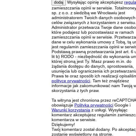
Wysyłając opinię akceptujesz
regul
dodaj
zamieszczania opinii w serwisie. Totalmoney
sp. z o.o. z siedzibą we Wrocławiu jest
administratorem Twoich danych osobowych
celów związanych z korzystaniem z serwisu
Administrator przetwarza Twoje dane osob
które podajesz lub pozostawiasz w ramach
zamieszczania opinii w serwisie. Przetwarz
dane w celu wykonania umowy z Tobą, tą 
jest regulamin zamieszczania opinii w serwis
Podstawą prawną przetwarzania jest art. 6 u
lit b) RODO - niezbędność do wykonania u
której stroną jest Ty. Masz prawo m.in. do
żądania dostępu do danych, sprostowania,
usunięcia lub ograniczenia ich przetwarzani
Prawa te oraz sposób ich realizacji opisaliś
polityce prywatności
. Tam też znajdziesz
informacje jak zakomunikować nam Twoją 
skorzystania z tych praw.
Ta witryna jest chroniona przez reCAPTCHA
obowiązuje
Polityka prywatności
Google i
Warunki korzystania
z usługi. Wysyłając
komentarz akceptujesz regulamin zamieszc
komentarza w serwisie.
Dziękujemy!
Twój komentarz został dodany. Po akceptacj
zostanie wyświetlony na stronie.