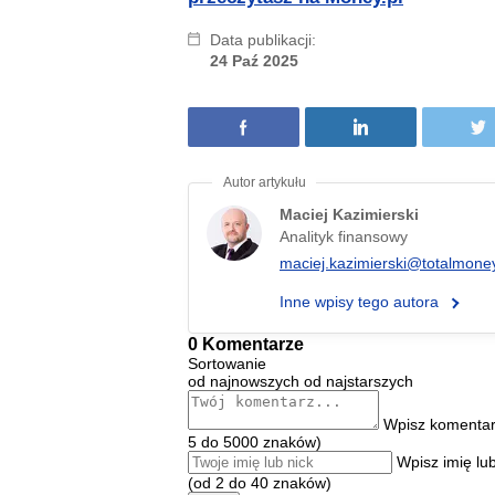
Data publikacji:
24 Paź 2025
Maciej Kazimierski
Analityk finansowy
maciej.kazimierski@totalmoney
Inne wpisy tego autora
0 Komentarze
Sortowanie
od najnowszych
od najstarszych
Wpisz komentar
5 do 5000 znaków)
Wpisz imię lub
(od 2 do 40 znaków)