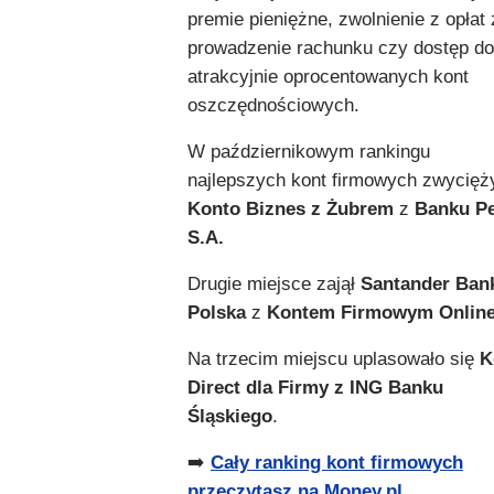
premie pieniężne, zwolnienie z opłat 
prowadzenie rachunku czy dostęp do
atrakcyjnie oprocentowanych kont
oszczędnościowych.
W październikowym rankingu
najlepszych kont firmowych zwycięż
Konto Biznes z Żubrem
z
Banku P
S.A.
Drugie miejsce zajął
Santander Ban
Polska
z
Kontem Firmowym Onlin
Na trzecim miejscu uplasowało się
K
Direct dla Firmy z ING Banku
Śląskiego
.
➡️
Cały ranking kont firmowych
przeczytasz na Money.pl