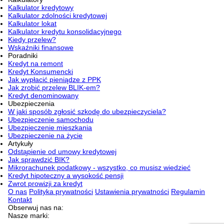
Kalkulator kredytowy
Kalkulator zdolności kredytowej
Kalkulator lokat
Kalkulator kredytu konsolidacyjnego
Kiedy przelew?
Wskaźniki finansowe
Poradniki
Kredyt na remont
Kredyt Konsumencki
Jak wypłacić pieniądze z PPK
Jak zrobić przelew BLIK-em?
Kredyt denominowany
Ubezpieczenia
W jaki sposób zgłosić szkodę do ubezpieczyciela?
Ubezpieczenie samochodu
Ubezpieczenie mieszkania
Ubezpieczenie na życie
Artykuły
Odstąpienie od umowy kredytowej
Jak sprawdzić BIK?
Mikrorachunek podatkowy - wszystko, co musisz wiedzieć
Kredyt hipoteczny a wysokość pensji
Zwrot prowizji za kredyt
O nas
Polityka prywatności
Ustawienia prywatności
Regulamin
Kontakt
Obserwuj nas na:
Nasze marki: