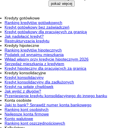
pokaż więcej
Kredyty gotówkowe
Ranking kredytów gotówkowych
Kredyt gotówkowy bez zaświadczeń
Kredyt gotówkowy dla pracujących za granicą
Jak nadpłacić kredyt?
Restrukturyzacja kredytu
Kredyty hipoteczne
Ranking kredytów hipotecznych
Podatek od wynajmu mieszkania
Wkład własny przy kredycie hipotecznym 2026
Sprzedaż mieszkania z kredytem
Kredyt hipoteczny dla pracujących za granicą
Kredyty konsolidacyjne
Kredyt konsolidacyjny
Kredyt konsolidacyjny dla zadłużonych
Kredyt na spłatę chwilówek
Jak wyjść z długów?
Przeniesienie kredytu konsolidacyjnego do innego banku
Konta osobiste
Jaki to bank? Sprawdź numer konta bankowego
Ranking kont osobistych
Najlepsze konta firmowe
Konto walutowe
Ranking kont oszczędnościowych
Kalkulatory