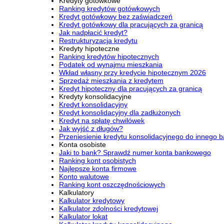
Kredyty gotówkowe
Ranking kredytów gotówkowych
Kredyt gotówkowy bez zaświadczeń
Kredyt gotówkowy dla pracujących za granicą
Jak nadpłacić kredyt?
Restrukturyzacja kredytu
Kredyty hipoteczne
Ranking kredytów hipotecznych
Podatek od wynajmu mieszkania
Wkład własny przy kredycie hipotecznym 2026
Sprzedaż mieszkania z kredytem
Kredyt hipoteczny dla pracujących za granicą
Kredyty konsolidacyjne
Kredyt konsolidacyjny
Kredyt konsolidacyjny dla zadłużonych
Kredyt na spłatę chwilówek
Jak wyjść z długów?
Przeniesienie kredytu konsolidacyjnego do innego 
Konta osobiste
Jaki to bank? Sprawdź numer konta bankowego
Ranking kont osobistych
Najlepsze konta firmowe
Konto walutowe
Ranking kont oszczędnościowych
Kalkulatory
Kalkulator kredytowy
Kalkulator zdolności kredytowej
Kalkulator lokat