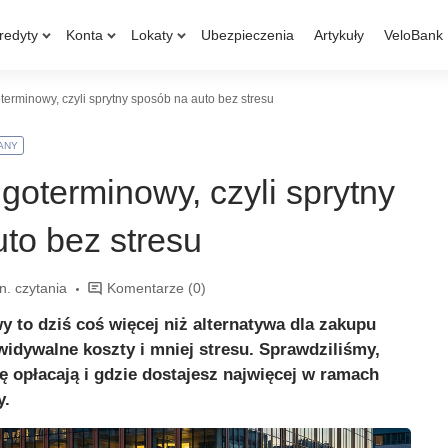
redyty
Konta
Lokaty
Ubezpieczenia
Artykuły
VeloBank
erminowy, czyli sprytny sposób na auto bez stresu
ANY
oterminowy, czyli sprytny
to bez stresu
n. czytania
Komentarze
(0)
to dziś coś więcej niż alternatywa dla zakupu
widywalne koszty i mniej stresu. Sprawdziliśmy,
ę opłacają i gdzie dostajesz najwięcej w ramach
y.