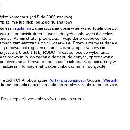
ch
pisz komentarz (od 5 do 5000 znaków)
Wpisz imię lub nick (od 2 do 40 znaków)
ptujesz
regulamin
zamieszczania opinii w serwisie. Totalmoney.pl
ławiu jest administratorem Twoich danych osobowych dla celów
erwisu. Administrator przetwarza Twoje dane osobowe, które
amach zamieszczania opinii w serwisie. Przetwarzamy te dane w
tą umową jest regulamin zamieszczania opinii w serwisie.
 jest art. 6 ust. 1 lit b) RODO - niezbędność do wykonania
 Masz prawo m.in. do żądania dostępu do danych, sprostowania,
 przetwarzania. Prawa te oraz sposób ich realizacji opisaliśmy w
znajdziesz informacje jak zakomunikować nam Twoją wolę
zez reCAPTCHA, obowiązuje
Polityka prywatności
Google i
Warunki
c komentarz akceptujesz regulamin zamieszczenia komentarza w
Po akceptacji, zostanie wyświetlony na stronie.