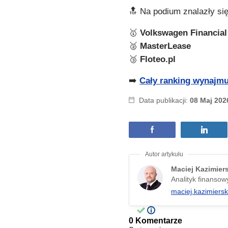
🔝 Na podium znalazły się
🥇
Volkswagen Financial
🥈
MasterLease
🥉
Floteo.pl
➡️
Cały ranking wynajmu
Data publikacji:
08 Maj 202
Maciej Kazimier
Analityk finansow
maciej.kazimiers
0 Komentarze