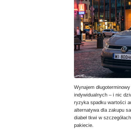
Wynajem długoterminowy c
indywidualnych – i nic dz
ryzyka spadku wartości au
alternatywa dla zakupu s
diabeł tkwi w szczegółach 
pakiecie.