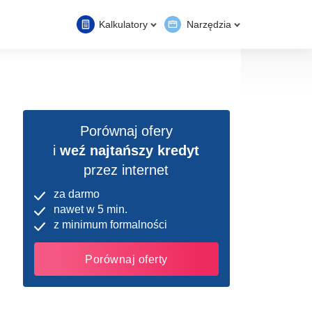
Kalkulatory
Narzędzia
Porównaj ofery
i
weź najtańszy kredyt
przez internet
za darmo
nawet w 5 min.
z minimum formalności
Porównaj oferty