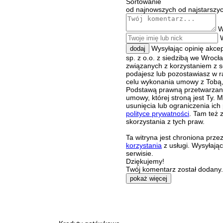
Sortowanie
od najnowszych
od najstarszy
W
Wysyłając opinię akce
dodaj
sp. z o.o. z siedzibą we Wroc
związanych z korzystaniem z s
podajesz lub pozostawiasz w r
celu wykonania umowy z Tobą, 
Podstawą prawną przetwarzania
umowy, której stroną jest Ty.
usunięcia lub ograniczenia ich
polityce prywatności
. Tam też 
skorzystania z tych praw.
Ta witryna jest chroniona pr
korzystania
z usługi. Wysyłają
serwisie.
Dziękujemy!
Twój komentarz został dodany. 
pokaż więcej