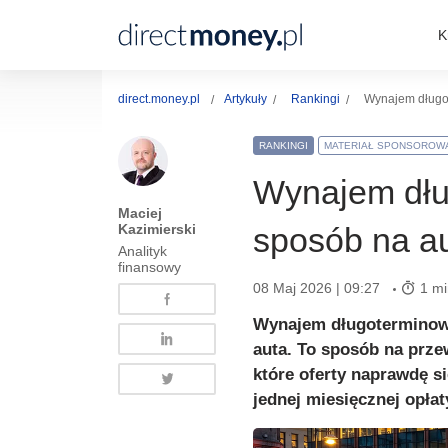
K
direct.money.pl
Artykuły
Rankingi
Wynajem długot
RANKINGI
MATERIAŁ SPONSOROW
Wynajem dług
Maciej
Kazimierski
sposób na au
Analityk
finansowy
08 Maj 2026 | 09:27
1 mi
Wynajem długoterminowy 
auta. To sposób na prze
które oferty naprawdę si
jednej miesięcznej opłat