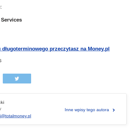
:
 Services
 długoterminowego przeczytasz na Money.pl
6
ski
y
Inne wpisy tego autora
ki@totalmoney.pl