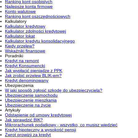
Ranking kont osobistych
Najlepsze konta firmowe
Konto walutowe
Ranking kont oszczędnościowych
Kalkulatory
Kalkulator kredytowy
Kalkulator zdolności kredytowej
Kalkulator lokat
Kalkulator kredytu konsolidacyjnego
Kiedy przelew?
Wskaźniki finansowe
Poradniki
Kredyt na remont
Kredyt Konsumencki
Jak wypłacić pieniądze z PPK
Jak zrobić przelew BLIK-em?
Kredyt denominowany
Ubezpieczenia
W jaki sposób zgłosić szkodę do ubezpieczyciela?
Ubezpieczenie samochodu
Ubezpieczenie mieszkania
Ubezpieczenie na życie
Artykuły
Odstąpienie od umowy kredytowej
Jak sprawdzić BIK?
Mikrorachunek podatkowy - wszystko, co musisz wiedzieć
Kredyt hipoteczny a wysokość pensji
Zwrot prowizji za kredyt