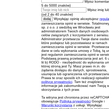
Wpisz komentar
5 do 5000 znaków)
Wpisz imię lub
(od 2 do 40 znaków)
Wysyłając opinię akceptujesz
regul
dodaj
zamieszczania opinii w serwisie. Totalmoney
sp. z o.o. z siedzibą we Wrocławiu jest
administratorem Twoich danych osobowych
celów związanych z korzystaniem z serwisu
Administrator przetwarza Twoje dane osob
które podajesz lub pozostawiasz w ramach
zamieszczania opinii w serwisie. Przetwarz
dane w celu wykonania umowy z Tobą, tą 
jest regulamin zamieszczania opinii w serwis
Podstawą prawną przetwarzania jest art. 6 u
lit b) RODO - niezbędność do wykonania u
której stroną jest Ty. Masz prawo m.in. do
żądania dostępu do danych, sprostowania,
usunięcia lub ograniczenia ich przetwarzani
Prawa te oraz sposób ich realizacji opisaliś
polityce prywatności
. Tam też znajdziesz
informacje jak zakomunikować nam Twoją 
skorzystania z tych praw.
Ta witryna jest chroniona przez reCAPTCHA
obowiązuje
Polityka prywatności
Google i
Warunki korzystania
z usługi. Wysyłając