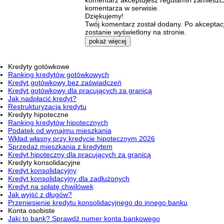
komentarz akceptujesz regulamin zamieszc
komentarza w serwisie.
Dziękujemy!
Twój komentarz został dodany. Po akceptacj
zostanie wyświetlony na stronie.
pokaż więcej
Kredyty gotówkowe
Ranking kredytów gotówkowych
Kredyt gotówkowy bez zaświadczeń
Kredyt gotówkowy dla pracujących za granicą
Jak nadpłacić kredyt?
Restrukturyzacja kredytu
Kredyty hipoteczne
Ranking kredytów hipotecznych
Podatek od wynajmu mieszkania
Wkład własny przy kredycie hipotecznym 2026
Sprzedaż mieszkania z kredytem
Kredyt hipoteczny dla pracujących za granicą
Kredyty konsolidacyjne
Kredyt konsolidacyjny
Kredyt konsolidacyjny dla zadłużonych
Kredyt na spłatę chwilówek
Jak wyjść z długów?
Przeniesienie kredytu konsolidacyjnego do innego banku
Konta osobiste
Jaki to bank? Sprawdź numer konta bankowego