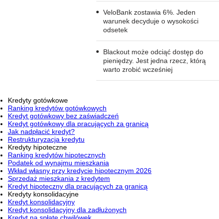
VeloBank zostawia 6%. Jeden
warunek decyduje o wysokości
odsetek
Blackout może odciąć dostęp do
pieniędzy. Jest jedna rzecz, którą
warto zrobić wcześniej
Kredyty gotówkowe
Ranking kredytów gotówkowych
Kredyt gotówkowy bez zaświadczeń
Kredyt gotówkowy dla pracujących za granicą
Jak nadpłacić kredyt?
Restrukturyzacja kredytu
Kredyty hipoteczne
Ranking kredytów hipotecznych
Podatek od wynajmu mieszkania
Wkład własny przy kredycie hipotecznym 2026
Sprzedaż mieszkania z kredytem
Kredyt hipoteczny dla pracujących za granicą
Kredyty konsolidacyjne
Kredyt konsolidacyjny
Kredyt konsolidacyjny dla zadłużonych
Kredyt na spłatę chwilówek