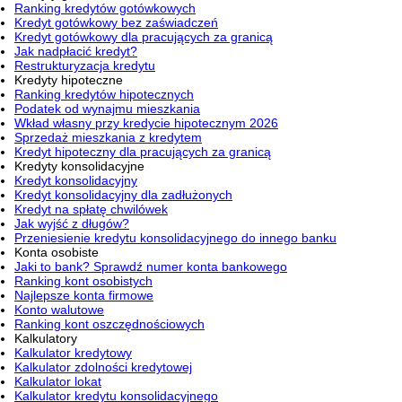
Ranking kredytów gotówkowych
Kredyt gotówkowy bez zaświadczeń
Kredyt gotówkowy dla pracujących za granicą
Jak nadpłacić kredyt?
Restrukturyzacja kredytu
Kredyty hipoteczne
Ranking kredytów hipotecznych
Podatek od wynajmu mieszkania
Wkład własny przy kredycie hipotecznym 2026
Sprzedaż mieszkania z kredytem
Kredyt hipoteczny dla pracujących za granicą
Kredyty konsolidacyjne
Kredyt konsolidacyjny
Kredyt konsolidacyjny dla zadłużonych
Kredyt na spłatę chwilówek
Jak wyjść z długów?
Przeniesienie kredytu konsolidacyjnego do innego banku
Konta osobiste
Jaki to bank? Sprawdź numer konta bankowego
Ranking kont osobistych
Najlepsze konta firmowe
Konto walutowe
Ranking kont oszczędnościowych
Kalkulatory
Kalkulator kredytowy
Kalkulator zdolności kredytowej
Kalkulator lokat
Kalkulator kredytu konsolidacyjnego