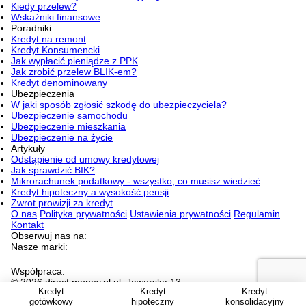
Kiedy przelew?
Wskaźniki finansowe
Poradniki
Kredyt na remont
Kredyt Konsumencki
Jak wypłacić pieniądze z PPK
Jak zrobić przelew BLIK-em?
Kredyt denominowany
Ubezpieczenia
W jaki sposób zgłosić szkodę do ubezpieczyciela?
Ubezpieczenie samochodu
Ubezpieczenie mieszkania
Ubezpieczenie na życie
Artykuły
Odstąpienie od umowy kredytowej
Jak sprawdzić BIK?
Mikrorachunek podatkowy - wszystko, co musisz wiedzieć
Kredyt hipoteczny a wysokość pensji
Zwrot prowizji za kredyt
O nas
Polityka prywatności
Ustawienia prywatności
Regulamin
Kontakt
Obserwuj nas na:
Nasze marki:
Współpraca:
© 2026 direct.money.pl ul. Jaworska 13,
Kredyt
Kredyt
Kredyt
53-612 Wrocław NIP 897-16-52-608
Jesteśmy częścią WP
gotówkowy
hipoteczny
konsolidacyjny
Holding SA