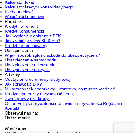
Kalkulator lokat
Kalkulator kredytu konsolidacyjnego
Kiedy przelew?
Wskaźniki finansowe
Poradniki
Kredyt na remont
Kredyt Konsumencki
Jak wypłacić pieniądze z PPK
Jak zrobić przelew BLIK-em?
Kredyt denominowany
Ubezpieczenia
W jaki sposób zgłosić szkodę do ubezpieczyciela?
Ubezpieczenie samochodu
Ubezpieczenie mieszkania
Ubezpieczenie na życie
Artykuły
Odstąpienie od umowy kredytowej
Jak sprawdzić BIK?
Mikrorachunek podatkowy - wszystko, co musisz wiedzieć
Kredyt hipoteczny a wysokość pensji
Zwrot prowizji za kredyt
O nas
Polityka prywatności
Ustawienia prywatności
Regulamin
Kontakt
Obserwuj nas na:
Nasze marki:
Współpraca:
© 2026 direct.money.pl ul. Jaworska 13,