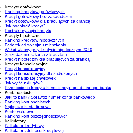
Kredyty gotówkowe
Ranking kredytów gotówkowych
Kredyt gotówkowy bez zaświadczeń
Kredyt gotówkowy dla pracujących za granicą
Jak nadpłacić kredyt?
Restrukturyzacja kredytu
Kredyty hipoteczne
Ranking kredytów hipotecznych
Podatek od wynajmu mieszkania
Wkład własny przy kredycie hipotecznym 2026
Sprzedaż mieszkania z kredytem
Kredyt hipoteczny dla pracujących za granicą
Kredyty konsolidacyjne
Kredyt konsolidacyjny
Kredyt konsolidacyjny dla zadłużonych
Kredyt na spłatę chwilówek
Jak wyjść z długów?
Przeniesienie kredytu konsolidacyjnego do innego banku
Konta osobiste
Jaki to bank? Sprawdź numer konta bankowego
Ranking kont osobistych
Najlepsze konta firmowe
Konto walutowe
Ranking kont oszczędnościowych
Kalkulatory
Kalkulator kredytowy
Kalkulator zdolności kredytowej