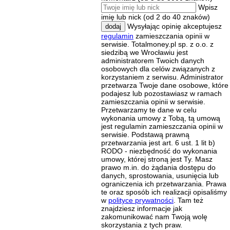
Wpisz
imię lub nick (od 2 do 40 znaków)
Wysyłając opinię akceptujesz
dodaj
regulamin
zamieszczania opinii w
serwisie. Totalmoney.pl sp. z o.o. z
siedzibą we Wrocławiu jest
administratorem Twoich danych
osobowych dla celów związanych z
korzystaniem z serwisu. Administrator
przetwarza Twoje dane osobowe, które
podajesz lub pozostawiasz w ramach
zamieszczania opinii w serwisie.
Przetwarzamy te dane w celu
wykonania umowy z Tobą, tą umową
jest regulamin zamieszczania opinii w
serwisie. Podstawą prawną
przetwarzania jest art. 6 ust. 1 lit b)
RODO - niezbędność do wykonania
umowy, której stroną jest Ty. Masz
prawo m.in. do żądania dostępu do
danych, sprostowania, usunięcia lub
ograniczenia ich przetwarzania. Prawa
te oraz sposób ich realizacji opisaliśmy
w
polityce prywatności
. Tam też
znajdziesz informacje jak
zakomunikować nam Twoją wolę
skorzystania z tych praw.