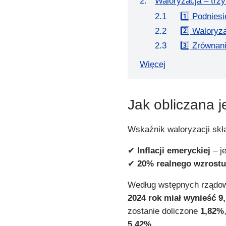
Waloryzacja – trz
1️⃣ Podniesi
2️⃣ Waloryz
3️⃣ Zrównan
Więcej
Jak obliczana j
Wskaźnik waloryzacji skła
✔
Inflacji emeryckiej
– j
✔
20% realnego wzrostu
Według wstępnych rząd
2024 rok miał wynieść 9
zostanie doliczone
1,82%
5,42%
.