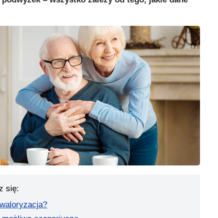
z się:
 waloryzacja?