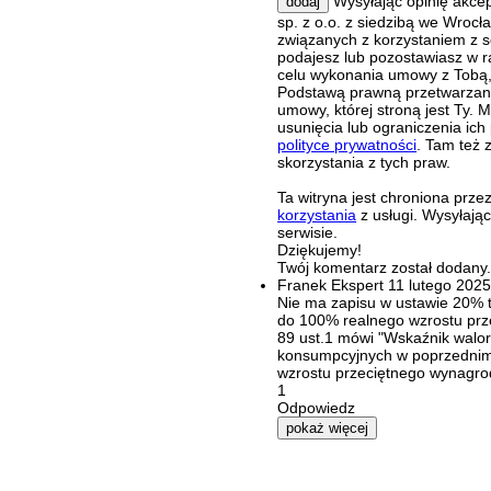
Wysyłając opinię akce
dodaj
sp. z o.o. z siedzibą we Wroc
związanych z korzystaniem z s
podajesz lub pozostawiasz w r
celu wykonania umowy z Tobą, 
Podstawą prawną przetwarzania
umowy, której stroną jest Ty.
usunięcia lub ograniczenia ich
polityce prywatności
. Tam też 
skorzystania z tych praw.
Ta witryna jest chroniona pr
korzystania
z usługi. Wysyłają
serwisie.
Dziękujemy!
Twój komentarz został dodany. 
Franek
Ekspert
11 lutego 202
Nie ma zapisu w ustawie 20% t
do 100% realnego wzrostu prze
89 ust.1 mówi "Wskaźnik walor
konsumpcyjnych w poprzednim
wzrostu przeciętnego wynagro
1
Odpowiedz
pokaż więcej