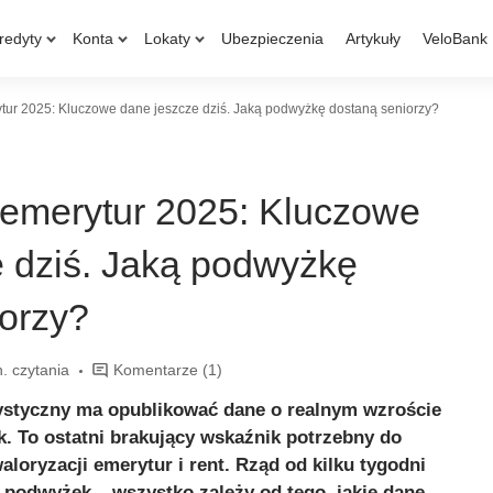
redyty
Konta
Lokaty
Ubezpieczenia
Artykuły
VeloBank
tur 2025: Kluczowe dane jeszcze dziś. Jaką podwyżkę dostaną seniorzy?
 emerytur 2025: Kluczowe
e dziś. Jaką podwyżkę
orzy?
. czytania
Komentarze
(1)
ystyczny ma opublikować dane o realnym wzroście
. To ostatni brakujący wskaźnik potrzebny do
aloryzacji emerytur i rent. Rząd od kilku tygodni
y podwyżek – wszystko zależy od tego, jakie dane