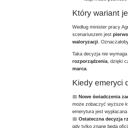
Który wariant 
Według minister pracy Ag
scenariuszem jest
pierws
waloryzacji
. Oznaczałob
Taka decyzja nie wymaga 
rozporządzenia
, dzięki
marca
.
Kiedy emeryci 
📅
Nowe świadczenia za
może zobaczyć wyższe kwo
emerytura jest wypłacana
📅
Ostateczna decyzja r
gdy tylko znane będą ofi