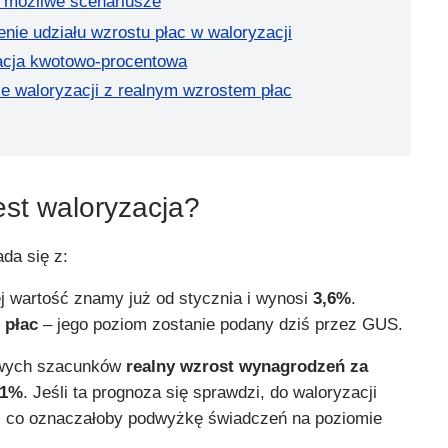
y możliwe scenariusze
enie udziału wzrostu płac w waloryzacji
acja kwotowo-procentowa
ie waloryzacji z realnym wzrostem płac
est waloryzacja?
da się z:
ej wartość znamy już od stycznia i wynosi
3,6%
.
 płac
– jego poziom zostanie podany dziś przez GUS.
owych szacunków
realny wzrost wynagrodzeń za
,1%
. Jeśli ta prognoza się sprawdzi, do waloryzacji
, co oznaczałoby podwyżkę świadczeń na poziomie