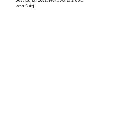
Jest jedna rzecz, którą warto zrobić
wcześniej