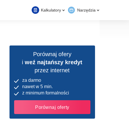
Kalkulatory
Narzędzia
Porównaj ofery
i
weź najtańszy kredyt
przez internet
za darmo
nawet w 5 min.
z minimum formalności
Porównaj oferty