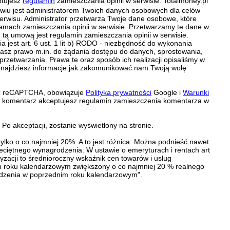
ptujesz
regulamin
zamieszczania opinii w serwisie. Totalmoney.pl
ławiu jest administratorem Twoich danych osobowych dla celów
erwisu. Administrator przetwarza Twoje dane osobowe, które
amach zamieszczania opinii w serwisie. Przetwarzamy te dane w
tą umową jest regulamin zamieszczania opinii w serwisie.
 jest art. 6 ust. 1 lit b) RODO - niezbędność do wykonania
 Masz prawo m.in. do żądania dostępu do danych, sprostowania,
 przetwarzania. Prawa te oraz sposób ich realizacji opisaliśmy w
znajdziesz informacje jak zakomunikować nam Twoją wolę
zez reCAPTCHA, obowiązuje
Polityka prywatności
Google i
Warunki
c komentarz akceptujesz regulamin zamieszczenia komentarza w
Po akceptacji, zostanie wyświetlony na stronie.
5
ylko o co najmniej 20%. A to jest różnica. Można podnieść nawet
ciętnego wynagrodzenia. W ustawie o emeryturach i rentach art
yzacji to średnioroczny wskaźnik cen towarów i usług
 roku kalendarzowym zwiększony o co najmniej 20 % realnego
dzenia w poprzednim roku kalendarzowym".