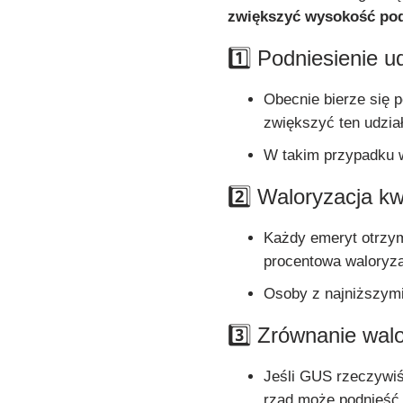
zwiększyć wysokość po
1️⃣ Podniesienie u
Obecnie bierze się
zwiększyć ten udzia
W takim przypadku 
2️⃣ Waloryzacja 
Każdy emeryt otrzy
procentowa waloryza
Osoby z najniższym
3️⃣ Zrównanie wal
Jeśli GUS rzeczywi
rząd może podnieść 