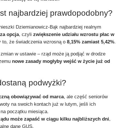
jest najbardziej prawdopodobny?
nieszki Dziemianowicz-Bąk najbardziej realnym
za opcja
, czyli
zwiększenie udziału wzrostu płac w
y to, że świadczenia wzrosną o
8,15% zamiast 5,42%
.
zmian w ustawie – rząd może ją podjąć w drodze
 czemu
nowe zasady mogłyby wejść w życie już od
dostaną podwyżki?
czną obowiązywać od marca
, ale część seniorów
ty na swoich kontach już w lutym, jeśli ich
 na początku miesiąca.
ządu może zapaść w ciągu kilku najbliższych dni
,
cjalne dane GUS.