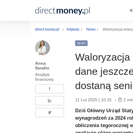
K
direct.money.pl
Artykuły
News
Waloryzacja emery
NEWS
Waloryzacja
Anna
Serafin
dane jeszcz
Analityk
finansowy
dostaną seni
11 Lut 2025 | 10:15
2 min
Dziś Główny Urząd Stat
wynagrodzeń za 2024 rok
obliczenia tegorocznej w
analizuje różne wariant