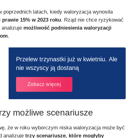
w poprzednich latach, kiedy waloryzacja wynosiła
i prawie 15% w 2023 roku
. Rząd nie chce ryzykować
 analizuje
możliwość podniesienia waloryzacji
iom
.
Przelew trzynastki już w kwietniu. Ale
nie wszyscy ją dostaną
Zobacz więcej
trzy możliwe scenariusze
awę, że w roku wyborczym niska waloryzacja może być
d analizuje
trzy scenariusze, które mogłyby