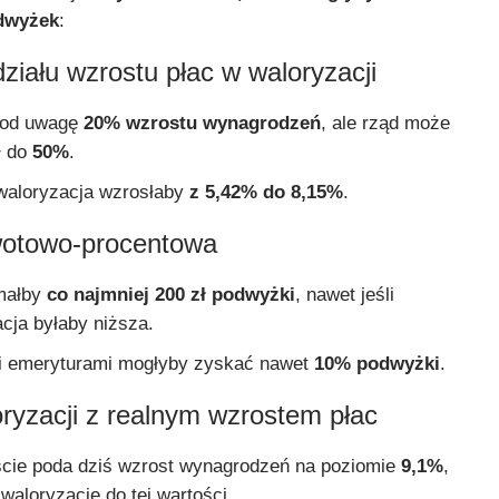
dwyżek
:
działu wzrostu płac w waloryzacji
 pod uwagę
20% wzrostu wynagrodzeń
, ale rząd może
ł do
50%
.
waloryzacja wzrosłaby
z 5,42% do 8,15%
.
kwotowo-procentowa
małby
co najmniej 200 zł podwyżki
, nawet jeśli
cja byłaby niższa.
i emeryturami mogłyby zyskać nawet
10% podwyżki
.
oryzacji z realnym wzrostem płac
ście poda dziś wzrost wynagrodzeń na poziomie
9,1%
,
waloryzację do tej wartości.