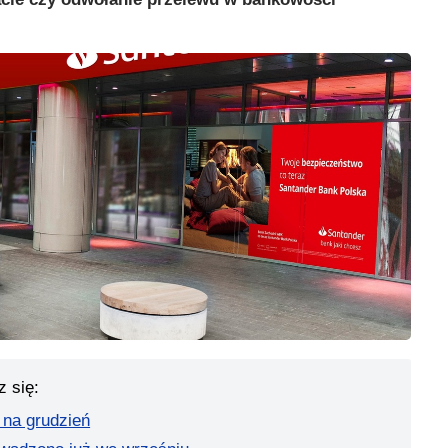
z się:
na grudzień