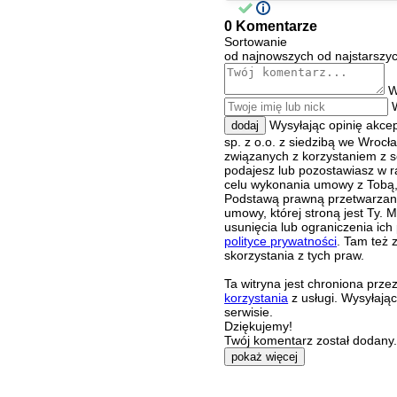
0 Komentarze
Sortowanie
od najnowszych
od najstarszy
W
Wysyłając opinię akce
dodaj
sp. z o.o. z siedzibą we Wroc
związanych z korzystaniem z s
podajesz lub pozostawiasz w r
celu wykonania umowy z Tobą, 
Podstawą prawną przetwarzania
umowy, której stroną jest Ty.
usunięcia lub ograniczenia ich
polityce prywatności
. Tam też 
skorzystania z tych praw.
Ta witryna jest chroniona pr
korzystania
z usługi. Wysyłają
serwisie.
Dziękujemy!
Twój komentarz został dodany. 
pokaż więcej