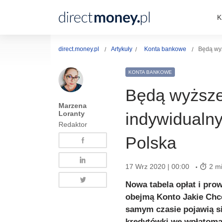
K
direct.money.pl
Artykuły
Konta bankowe
Będą wyż
KONTA BANKOWE
Będą wyższe 
Marzena
Loranty
indywidualn
Redaktor
Polska
17 Wrz 2020 | 00:00
2 mi
Nowa tabela opłat i prow
obejmą Konto Jakie Chcę
samym czasie pojawią si
kredytówki we wpłatoma