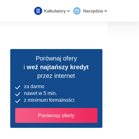
Kalkulatory
Narzędzia
Porównaj ofery
i
weź najtańszy kredyt
przez internet
za darmo
nawet w 5 min.
z minimum formalności
Porównaj oferty