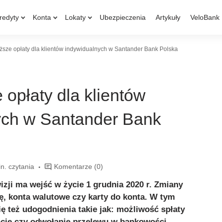
redyty
Konta
Lokaty
Ubezpieczenia
Artykuły
VeloBank
sze opłaty dla klientów indywidualnych w Santander Bank Polska
opłaty dla klientów
ych w Santander Bank
n. czytania
Komentarze
(0)
izji ma wejść w życie 1 grudnia 2020 r. Zmiany
, konta walutowe czy karty do konta. W tym
ę też udogodnienia takie jak: możliwość spłaty
cie czy odwołanie przelewu w bankowości