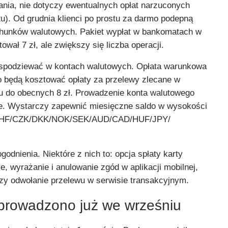
ania, nie dotyczy ewentualnych opłat narzuconych
). Od grudnia klienci po prostu za darmo podepną
hunków walutowych. Pakiet wypłat w bankomatach w
wał 7 zł, ale zwiększy się liczba operacji.
spodziewać w kontach walutowych. Opłata warunkowa
mo będą kosztować opłaty za przelewy zlecane w
u do obecnych 8 zł. Prowadzenie konta walutowego
. Wystarczy zapewnić miesięczne saldo w wysokości
CHF/CZK/DKK/NOK/SEK/AUD/CAD/HUF/JPY/
odnienia. Niektóre z nich to: opcja spłaty karty
, wyrażanie i anulowanie zgód w aplikacji mobilnej,
czy odwołanie przelewu w serwisie transakcyjnym.
prowadzono już we wrześniu