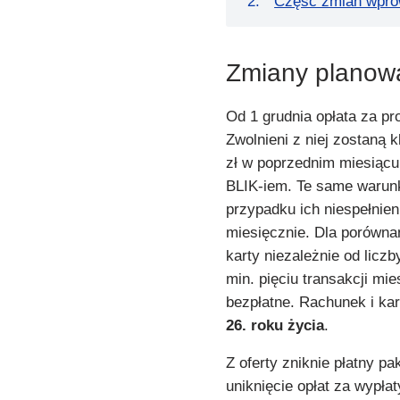
Część zmian wpro
Zmiany planow
Od 1 grudnia opłata za p
Zwolnieni z niej zostaną 
zł w poprzednim miesiącu 
BLIK-iem. Te same warunk
przypadku ich niespełnie
miesięcznie. Dla porównan
karty niezależnie od licz
min. pięciu transakcji mie
bezpłatne. Rachunek i ka
26. roku życia
.
Z oferty zniknie płatny pa
uniknięcie opłat za wypł