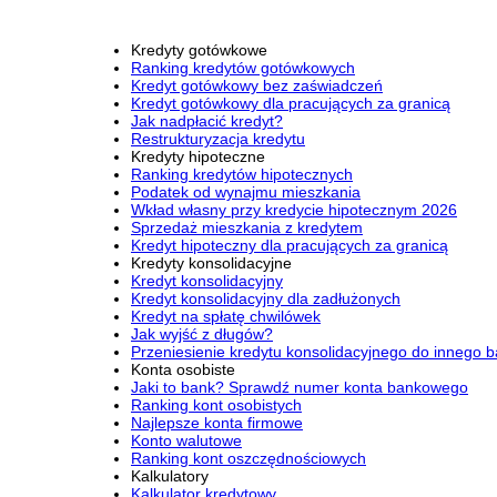
Kredyty gotówkowe
Ranking kredytów gotówkowych
Kredyt gotówkowy bez zaświadczeń
Kredyt gotówkowy dla pracujących za granicą
Jak nadpłacić kredyt?
Restrukturyzacja kredytu
Kredyty hipoteczne
Ranking kredytów hipotecznych
Podatek od wynajmu mieszkania
Wkład własny przy kredycie hipotecznym 2026
Sprzedaż mieszkania z kredytem
Kredyt hipoteczny dla pracujących za granicą
Kredyty konsolidacyjne
Kredyt konsolidacyjny
Kredyt konsolidacyjny dla zadłużonych
Kredyt na spłatę chwilówek
Jak wyjść z długów?
Przeniesienie kredytu konsolidacyjnego do innego 
Konta osobiste
Jaki to bank? Sprawdź numer konta bankowego
Ranking kont osobistych
Najlepsze konta firmowe
Konto walutowe
Ranking kont oszczędnościowych
Kalkulatory
Kalkulator kredytowy