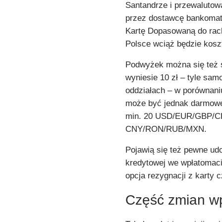
Santandrze i przewalutow
przez dostawcę bankomatu
Kartę Dopasowaną do rac
Polsce wciąż będzie koszto
Podwyżek można się też 
wyniesie 10 zł – tyle sa
oddziałach – w porównani
może być jednak darmowe
min. 20 USD/EUR/GBP/
CNY/RON/RUB/MXN.
Pojawią się też pewne udog
kredytowej we wpłatomacie
opcja rezygnacji z karty 
Część zmian w