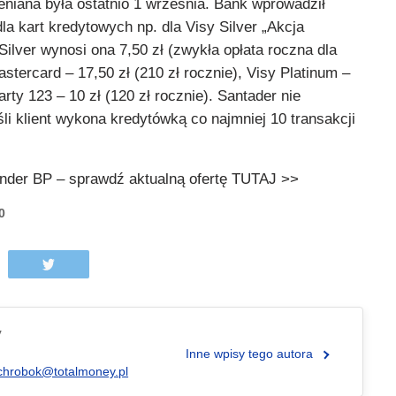
mieniana była ostatnio 1 września. Bank wprowadził
la kart kredytowych np. dla Visy Silver „Akcja
ilver wynosi ona 7,50 zł (zwykła opłata roczna dla
astercard – 17,50 zł (210 zł rocznie), Visy Platinum –
Karty 123 – 10 zł (120 zł rocznie). Santader nie
śli klient wykona kredytówką co najmniej 10 transakcji
nder BP – sprawdź aktualną ofertę TUTAJ >>
0
y
Inne wpisy tego autora
chrobok@totalmoney.pl