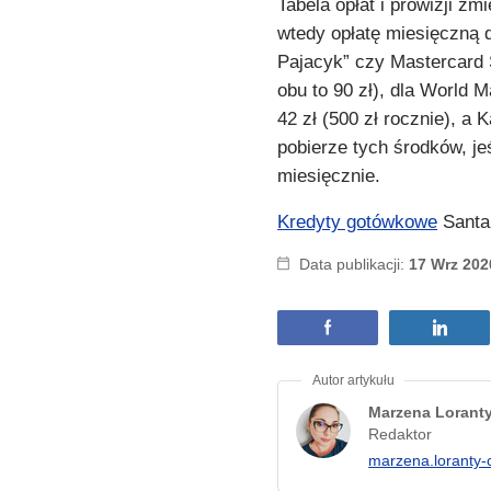
Tabela opłat i prowizji z
wtedy opłatę miesięczną d
Pajacyk” czy Mastercard S
obu to 90 zł), dla World M
42 zł (500 zł rocznie), a 
pobierze tych środków, je
miesięcznie.
Kredyty gotówkowe
Santa
Data publikacji:
17 Wrz 202
Marzena Lorant
Redaktor
marzena.loranty-