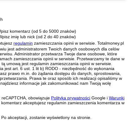
ch
pisz komentarz (od 5 do 5000 znaków)
Wpisz imię lub nick (od 2 do 40 znaków)
ptujesz
regulamin
zamieszczania opinii w serwisie. Totalmoney.pl
ławiu jest administratorem Twoich danych osobowych dla celów
erwisu. Administrator przetwarza Twoje dane osobowe, które
amach zamieszczania opinii w serwisie. Przetwarzamy te dane w
tą umową jest regulamin zamieszczania opinii w serwisie.
 jest art. 6 ust. 1 lit b) RODO - niezbędność do wykonania
 Masz prawo m.in. do żądania dostępu do danych, sprostowania,
 przetwarzania. Prawa te oraz sposób ich realizacji opisaliśmy w
znajdziesz informacje jak zakomunikować nam Twoją wolę
zez reCAPTCHA, obowiązuje
Polityka prywatności
Google i
Warunki
c komentarz akceptujesz regulamin zamieszczenia komentarza w
Po akceptacji, zostanie wyświetlony na stronie.