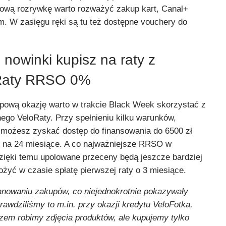
ową rozrywkę warto rozważyć zakup kart, Canal+
m. W zasięgu ręki są tu też dostępne vouchery do
nowinki kupisz na raty z
oRaty RRSO 0%
upową okazję warto w trakcie Black Week skorzystać z
lnego VeloRaty. Przy spełnieniu kilku warunków,
, możesz zyskać dostęp do finansowania do 6500 zł
 na 24 miesiące. A co najważniejsze RRSO w
ięki temu upolowane przeceny będą jeszcze bardziej
żyć w czasie spłatę pierwszej raty o 3 miesiące.
anowaniu zakupów, co niejednokrotnie pokazywały
awdziliśmy to m.in. przy okazji kredytu VeloFotka,
szem robimy zdjęcia produktów, ale kupujemy tylko