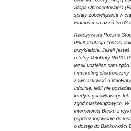
Stopa Oprocentowania (R
spłaty zobowiązania w cią
Płatności na dzień 25.03.
Rzeczywista Roczna Stop
0%.Kalkulacja została do
przykładzie. Jeżeli jest
ratalny VeloRaty RRSO 0% 
jeżeli udzielisz nam zgód
i marketing elektroniczny
zawnioskować o VeloRaty
Infolinię, jeśli nie posia
kredytu gotówkowego lub 
zgód marketingowych. W p
internetowej Banku z wyko
poprzez logowanie do inn
o dostęp do Bankowości E