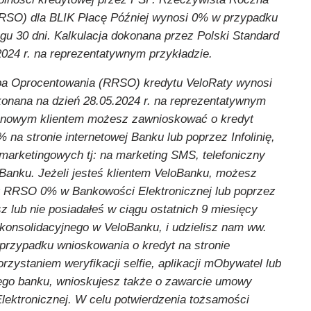
RSO) dla BLIK Płacę Później wynosi 0% w przypadku
gu 30 dni. Kalkulacja dokonana przez Polski Standard
2024 r. na reprezentatywnym przykładzie.
a Oprocentowania (RRSO) kredytu VeloRaty wynosi
konana na dzień 28.05.2024 r. na reprezentatywnym
eś nowym klientem możesz zawnioskować o kredyt
na stronie internetowej Banku lub poprzez Infolinię,
 marketingowych tj: na marketing SMS, telefoniczny
 Banku. Jeżeli jesteś klientem VeloBanku, możesz
 RRSO 0% w Bankowości Elektronicznej lub poprzez
dasz lub nie posiadałeś w ciągu ostatnich 9 miesięcy
konsolidacyjnego w VeloBanku, i udzielisz nam ww.
rzypadku wnioskowania o kredyt na stronie
rzystaniem weryfikacji selfie, aplikacji mObywatel lub
ego banku, wnioskujesz także o zawarcie umowy
lektronicznej. W celu potwierdzenia tożsamości