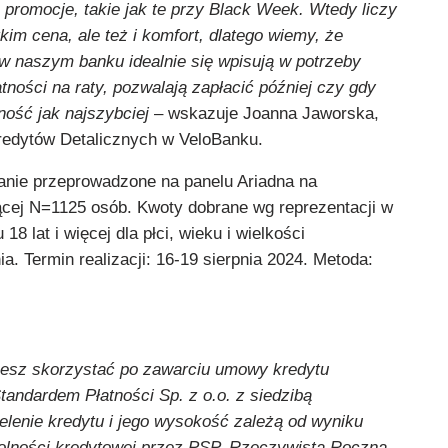
promocje, takie jak te przy Black Week. Wtedy liczy
kim cena, ale też i komfort, dlatego wiemy, że
w naszym banku idealnie się wpisują w potrzeby
atności na raty, pozwalają zapłacić później czy gdy
ność jak najszybciej
– wskazuje Joanna Jaworska,
redytów Detalicznych w VeloBanku.
anie przeprowadzone na panelu Ariadna na
zącej N=1125 osób. Kwoty dobrane wg reprezentacji w
18 lat i więcej dla płci, wieku i wielkości
. Termin realizacji: 16-19 sierpnia 2024. Metoda:
żesz skorzystać po zawarciu umowy kredytu
tandardem Płatności Sp. z o.o. z siedzibą
lenie kredytu i jego wysokość zależą od wyniku
dolności kredytowej przez PSP. Rzeczywista Roczna