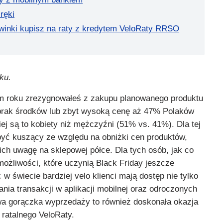
ręki
winki kupisz na raty z kredytem VeloRaty RRSO
ku.
im roku zrezygnowałeś z zakupu planowanego produktu
 brak środków lub zbyt wysoką cenę aż 47% Polaków
ej są to kobiety niż mężczyźni (51% vs. 41%). Dla tej
yć kuszący ze względu na obniżki cen produktów,
ich uwagę na sklepowej półce. Dla tych osób, jak co
ożliwości, które uczynią Black Friday jeszcze
w świecie bardziej velo klienci mają dostęp nie tylko
ania transakcji w aplikacji mobilnej oraz odroczonych
wa gorączka wyprzedaży to również doskonała okazja
 ratalnego VeloRaty.