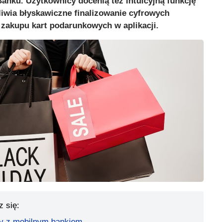
Banku. Użytkownicy docenią też intuicyjną funkcję
liwia błyskawiczne finalizowanie cyfrowych
zakupu kart podarunkowych w aplikacji.
z się:
y z mobilnym bankiem