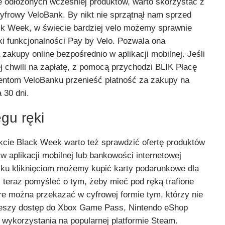
 odłożonych wcześniej produktów, warto skorzystać z
cyfrowy VeloBank. By nikt nie sprzątnął nam sprzed
ack Week, w świecie bardziej velo możemy sprawnie
ęki funkcjonalności Pay by Velo. Pozwala ona
zakupy online bezpośrednio w aplikacji mobilnej. Jeśli
j chwili na zapłatę, z pomocą przychodzi BLIK Płacę
lientom VeloBanku przenieść płatność za zakupy na
 30 dni.
gu ręki
akcie Black Week warto też sprawdzić ofertę produktów
 aplikacji mobilnej lub bankowości internetowej
ilku kliknięciom możemy kupić karty podarunkowe dla
uż teraz pomyśleć o tym, żeby mieć pod ręką trafione
óre można przekazać w cyfrowej formie tym, którzy nie
cieszy dostęp do Xbox Game Pass, Nintendo eShop
 wykorzystania na popularnej platformie Steam.