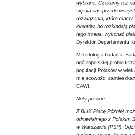
wybrane. Czekamy też na 
się dla nas przede wszyst
rozwiązania, które mamy 
klientów, bo rozkładają pł
tego trzeba, wykonać płat
Dyrektor Departamentu K
Metodologia badania: Bad
ogólnopolskiej próbie lic
populacji Polaków w wieku 
miejscowości zamieszkania
CAWI.
Noty prawne:
Z BLIK Płacę Później mo
odnawialnego z Polskim S
w Warszawie (PSP). Udzie
badania i oceny Twojej z