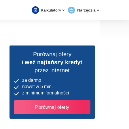
Kalkulatory
Narzędzia
Porównaj ofery
i
weź najtańszy kredyt
przez internet
za darmo
nawet w 5 min.
z minimum formalności
Porównaj oferty