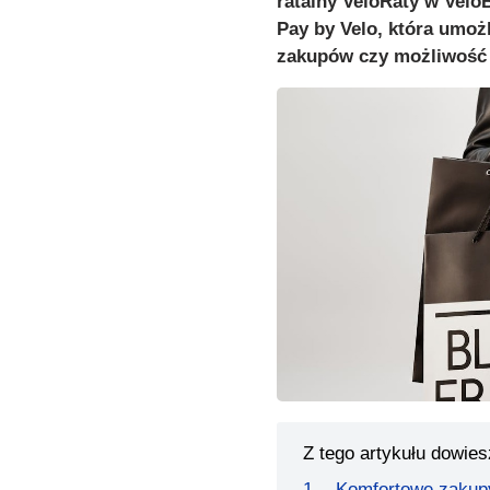
ratalny VeloRaty w Velo
Pay by Velo, która umoż
zakupów czy możliwość 
Z tego artykułu dowies
Komfortowe zakup