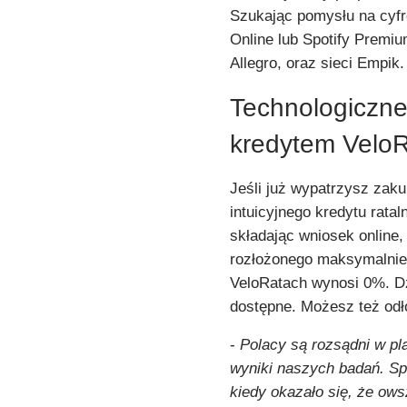
Szukając pomysłu na cyfr
Online lub Spotify Premiu
Allegro, oraz sieci Empik.
Technologiczne 
kredytem Vel
Jeśli już wypatrzysz zak
intuicyjnego kredytu rata
składając wniosek online
rozłożonego maksymalnie
VeloRatach wynosi 0%. Dz
dostępne. Możesz też odło
-
Polacy są rozsądni w pl
wyniki naszych badań. Spr
kiedy okazało się, że ow