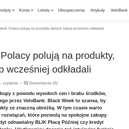
redyty
Konta
Lokaty
Ubezpieczenia
Artykuły
VeloBank
eek: Polacy polują na produkty, których zakup wcześniej odkładali
Polacy polują na produkty,
p wcześniej odkładali
. czytania
Komentarze
(0)
kupy z powodu wysokich cen i braku środków,
ego przez VeloBank. Black Week to szansa, by
kty ze znaczną obniżką. W tym czasie warto
 rozwiązań, które pozwolą na spokojne zakupy.
edyt odnawialny BLIK Płacę Później czy kredyt