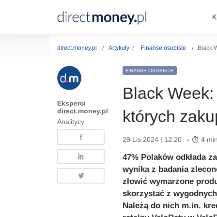
K
direct.money.pl
Artykuły
Finanse osobiste
Black W
FINANSE OSOBISTE
Black Week: 
Eksperci
direct.money.pl
których zaku
Analitycy
29 Lis 2024 | 12:20
4 min
47% Polaków odkłada za
wynika z badania zlecon
złowić wymarzone produ
skorzystać z wygodnych
Należą do nich m.in. kr