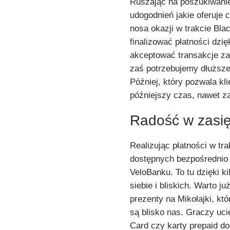
Ruszając na poszukiwanie
udogodnień jakie oferuje 
nosa okazji w trakcie Bl
finalizować płatności dzi
akceptować transakcje za 
zaś potrzebujemy dłuższe
Później, który pozwala k
późniejszy czas, nawet za
Radość w zasię
Realizując płatności w tr
dostępnych bezpośrednio w
VeloBanku. To tu dzięki k
siebie i bliskich. Warto j
prezenty na Mikołajki, kt
są blisko nas. Graczy u
Card czy karty prepaid do