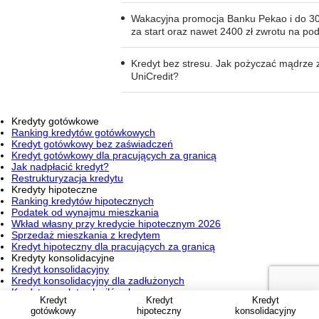
Wakacyjna promocja Banku Pekao i do 30
za start oraz nawet 2400 zł zwrotu na po
Kredyt bez stresu. Jak pożyczać mądrze 
UniCredit?
Kredyty gotówkowe
Ranking kredytów gotówkowych
Kredyt gotówkowy bez zaświadczeń
Kredyt gotówkowy dla pracujących za granicą
Jak nadpłacić kredyt?
Restrukturyzacja kredytu
Kredyty hipoteczne
Ranking kredytów hipotecznych
Podatek od wynajmu mieszkania
Wkład własny przy kredycie hipotecznym 2026
Sprzedaż mieszkania z kredytem
Kredyt hipoteczny dla pracujących za granicą
Kredyty konsolidacyjne
Kredyt konsolidacyjny
Kredyt konsolidacyjny dla zadłużonych
Kredyt na spłatę chwilówek
Kredyt
Kredyt
Kredyt
Jak wyjść z długów?
gotówkowy
hipoteczny
konsolidacyjny
Przeniesienie kredytu konsolidacyjnego do innego banku