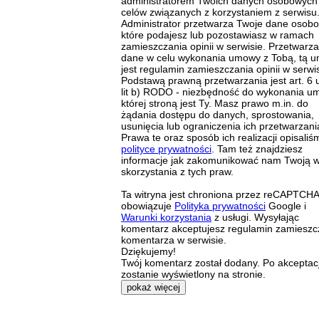
administratorem Twoich danych osobowych
celów związanych z korzystaniem z serwisu
Administrator przetwarza Twoje dane osob
które podajesz lub pozostawiasz w ramach
zamieszczania opinii w serwisie. Przetwarz
dane w celu wykonania umowy z Tobą, tą 
jest regulamin zamieszczania opinii w serwis
Podstawą prawną przetwarzania jest art. 6 u
lit b) RODO - niezbędność do wykonania u
której stroną jest Ty. Masz prawo m.in. do
żądania dostępu do danych, sprostowania,
usunięcia lub ograniczenia ich przetwarzani
Prawa te oraz sposób ich realizacji opisaliś
polityce prywatności
. Tam też znajdziesz
informacje jak zakomunikować nam Twoją 
skorzystania z tych praw.
Ta witryna jest chroniona przez reCAPTCHA
obowiązuje
Polityka prywatności
Google i
Warunki korzystania
z usługi. Wysyłając
komentarz akceptujesz regulamin zamieszc
komentarza w serwisie.
Dziękujemy!
Twój komentarz został dodany. Po akceptacj
zostanie wyświetlony na stronie.
pokaż więcej