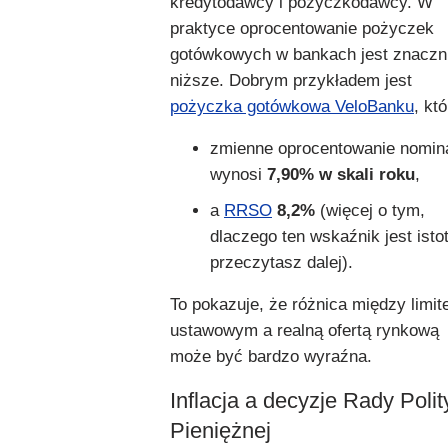
kredytodawcy i pożyczkodawcy. W
praktyce oprocentowanie pożyczek
gotówkowych w bankach jest znaczn
niższe. Dobrym przykładem jest
pożyczka gotówkowa VeloBanku
, któ
zmienne oprocentowanie nomin
wynosi
7,90% w skali roku
,
a
RRSO
8,2%
(więcej o tym,
dlaczego ten wskaźnik jest isto
przeczytasz dalej).
To pokazuje, że różnica między limi
ustawowym a realną ofertą rynkową
może być bardzo wyraźna.
Inflacja a decyzje Rady Polit
Pieniężnej