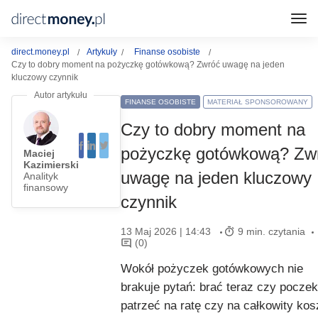
direct.money.pl
Artykuły
Finanse osobiste
Czy to dobry moment na pożyczkę gotówkową? Zwróć uwagę na jeden
kluczowy czynnik
FINANSE OSOBISTE
MATERIAŁ SPONSOROWANY
Czy to dobry moment na
pożyczkę gotówkową? Zw
Maciej
Kazimierski
uwagę na jeden kluczowy
Analityk
finansowy
czynnik
13 Maj 2026 | 14:43
9 min. czytania
(0)
Wokół pożyczek gotówkowych nie
brakuje pytań: brać teraz czy poczek
patrzeć na ratę czy na całkowity kos