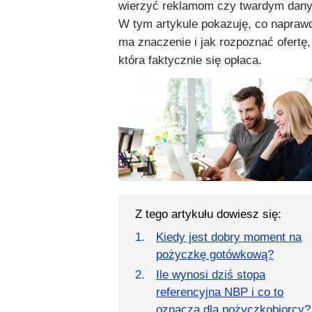
wierzyć reklamom czy twardym dan
W tym artykule pokazuję, co napraw
ma znaczenie i jak rozpoznać ofertę,
która faktycznie się opłaca.
Z tego artykułu dowiesz się:
Kiedy jest dobry moment na
pożyczkę gotówkową?
Ile wynosi dziś stopa
referencyjna NBP i co to
oznacza dla pożyczkobiorcy?