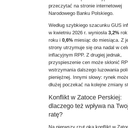
przeczytać na stronie internetowej
Narodowego Banku Polskiego.
Według szybkiego szacunku GUS inf
w kwietniu 2026 r. wyniosła
3,2%
rok
roku i
0,6%
miesiąc do miesiąca. Z j
strony utrzymuje się ona nadal w cel
inflacyjnym RPP. Z drugiej jednak,
przyspieszenie cen może skłonić R
wstrzymania dalszego luzowania poli
pieniężnej. Innymi słowy: rynek moż
dłużej poczekać na kolejne zmiany s
Konflikt w Zatoce Perskiej:
dlaczego też wpływa na Two
ratę?
Na pierwszy rzut oka konflikt w Zato