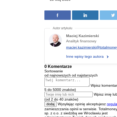
Maciej Kazimierski
Analityk finansowy
maciej.kazimierski@totalmoney
Inne wpisy tego autora
0 Komentarze
Sortowanie
od najnowszych
od najstarszych
Wpisz komentar
5 do 5000 znaków)
Wpisz imię lub
(od 2 do 40 znaków)
Wysyłając opinię akceptujesz
regul
dodaj
zamieszczania opinii w serwisie. Totalmoney
sp. z o.o. z siedzibą we Wrocławiu jest