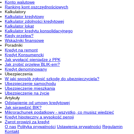
Konto walutowe
Ranking kont oszczędnościowych
Kalkulatory
Kalkulator kredytowy
Kalkulator zdolności kredytowej
Kalkulator lokat
Kalkulator kredytu konsolidacyjnego
Kiedy przelew?
Wskaźniki finansowe
Poradniki
Kredyt na remont
Kredyt Konsumencki
Jak wypłacić pieniądze z PPK
Jak zrobić przelew BLIK-em?
Kredyt denominowany
Ubezpieczenia
W jaki sposób zgłosić szkodę do ubezpieczyciela?
Ubezpieczenie samochodu
Ubezpieczenie mieszkania
Ubezpieczenie na życie
Artykuły
Odstąpienie od umowy kredytowej
Jak sprawdzić BIK?
Mikrorachunek podatkowy - wszystko, co musisz wiedzieć
Kredyt hipoteczny a wysokość pensji
Zwrot prowizji za kredyt
O nas
Polityka prywatności
Ustawienia prywatności
Regulamin
Kontakt