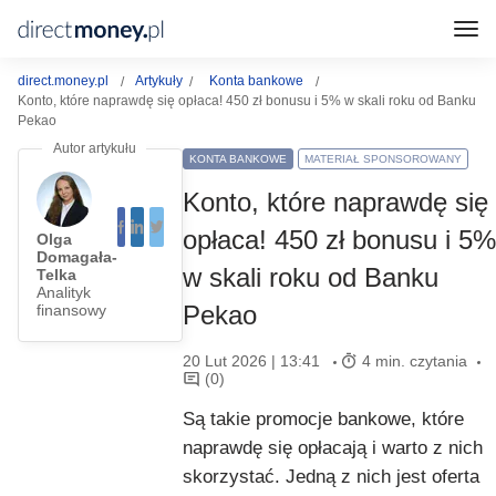
direct.money.pl
Artykuły
Konta bankowe
Konto, które naprawdę się opłaca! 450 zł bonusu i 5% w skali roku od Banku
Pekao
KONTA BANKOWE
MATERIAŁ SPONSOROWANY
Konto, które naprawdę się
opłaca! 450 zł bonusu i 5%
Olga
Domagała-
w skali roku od Banku
Telka
Analityk
Pekao
finansowy
20 Lut 2026 | 13:41
4 min. czytania
(0)
Są takie promocje bankowe, które
naprawdę się opłacają i warto z nich
skorzystać. Jedną z nich jest oferta