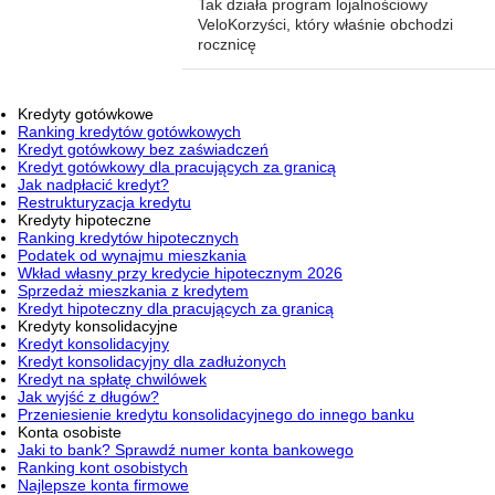
Tak działa program lojalnościowy
VeloKorzyści, który właśnie obchodzi
rocznicę
Kredyty gotówkowe
Ranking kredytów gotówkowych
Kredyt gotówkowy bez zaświadczeń
Kredyt gotówkowy dla pracujących za granicą
Jak nadpłacić kredyt?
Restrukturyzacja kredytu
Kredyty hipoteczne
Ranking kredytów hipotecznych
Podatek od wynajmu mieszkania
Wkład własny przy kredycie hipotecznym 2026
Sprzedaż mieszkania z kredytem
Kredyt hipoteczny dla pracujących za granicą
Kredyty konsolidacyjne
Kredyt konsolidacyjny
Kredyt konsolidacyjny dla zadłużonych
Kredyt na spłatę chwilówek
Jak wyjść z długów?
Przeniesienie kredytu konsolidacyjnego do innego banku
Konta osobiste
Jaki to bank? Sprawdź numer konta bankowego
Ranking kont osobistych
Najlepsze konta firmowe