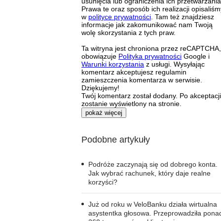
usunięcia lub ograniczenia ich przetwarzania
Prawa te oraz sposób ich realizacji opisaliśm
w
polityce prywatności
. Tam też znajdziesz
informacje jak zakomunikować nam Twoją
wolę skorzystania z tych praw.
Ta witryna jest chroniona przez reCAPTCHA,
obowiązuje
Polityka prywatności
Google i
Warunki korzystania
z usługi. Wysyłając
komentarz akceptujesz regulamin
zamieszczenia komentarza w serwisie.
Dziękujemy!
Twój komentarz został dodany. Po akceptacji
zostanie wyświetlony na stronie.
pokaż więcej
Podobne artykuły
Podróże zaczynają się od dobrego konta.
Jak wybrać rachunek, który daje realne
korzyści?
Już od roku w VeloBanku działa wirtualna
asystentka głosowa. Przeprowadziła pona