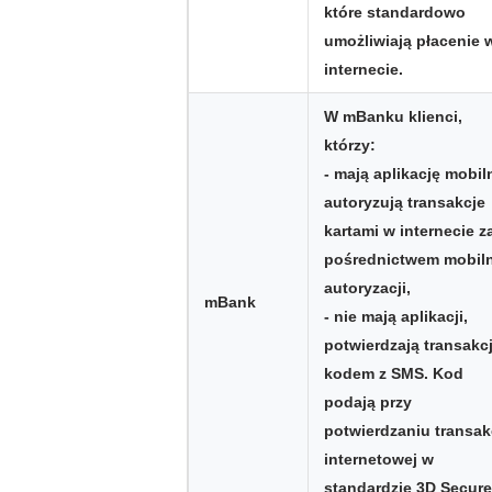
które standardowo
umożliwiają płacenie 
internecie.
W mBanku klienci,
którzy:
- mają aplikację mobil
autoryzują transakcje
kartami w internecie z
pośrednictwem mobiln
autoryzacji,
mBank
- nie mają aplikacji,
potwierdzają transakc
kodem z SMS. Kod
podają przy
potwierdzaniu transak
internetowej w
standardzie 3D Secure