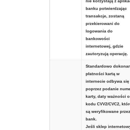
nie korzystają z aplika
banku potwierdzając
transakcje, zostaną
przekierowani do
logowania do
bankowości
internetowej, gdzie
zautoryzują operację.
Standardowo dokonan
płatności kartą w
internecie odbywa się
poprzez podanie num
karty, daty ważności o
kodu CVV2/CVC2, któr
są weryfikowane prze
bank.
Jeśli sklep internetow