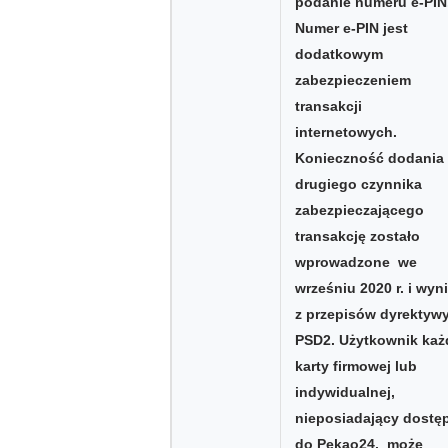
podanie numeru e-PIN
Numer e-PIN jest
dodatkowym
zabezpieczeniem
transakcji
internetowych.
Konieczność dodania
drugiego czynnika
zabezpieczającego
transakcję zostało
wprowadzone we
wrześniu 2020 r. i wyn
z przepisów dyrektyw
PSD2. Użytkownik każ
karty firmowej lub
indywidualnej,
nieposiadający dostę
do Pekao24, może