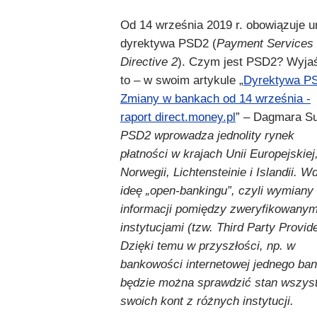
Od 14 września 2019 r. obowiązuje u
dyrektywa PSD2 (
Payment Services
Directive 2
). Czym jest PSD2? Wyja
to – w swoim artykule „
Dyrektywa P
Zmiany w bankach od 14 września -
raport direct.money.pl
” – Dagmara Su
PSD2 wprowadza jednolity rynek
płatności w krajach Unii Europejskiej
Norwegii, Lichtensteinie i Islandii. W
ideę „open-bankingu”, czyli wymiany
informacji pomiędzy zweryfikowanym
instytucjami (tzw. Third Party Provide
Dzięki temu w przyszłości, np. w
bankowości internetowej jednego ba
będzie można sprawdzić stan wszys
swoich kont z różnych instytucji.