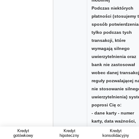
mobilnej
Podczas niektórych
płatności (stosujemy 
sposób potwierdzenia
tylko podczas tych
transakcji, które
wymagają silnego
uwierzytelnienia oraz
bank nie zastosował
wobec danej transakcj
reguły pozwalającej n
nie stosowanie silneg
uwierzytelnienia) sys
poprosi Cię o:
- dane karty - numer
karty, data ważności,
kod CVC2/CVV2
Kredyt
Kredyt
Kredyt
gotówkowy
hipoteczny
konsolidacyjny
(trzycyfrowy numer,