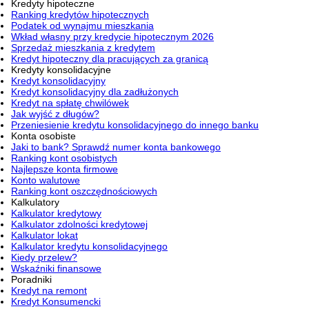
Kredyty hipoteczne
Ranking kredytów hipotecznych
Podatek od wynajmu mieszkania
Wkład własny przy kredycie hipotecznym 2026
Sprzedaż mieszkania z kredytem
Kredyt hipoteczny dla pracujących za granicą
Kredyty konsolidacyjne
Kredyt konsolidacyjny
Kredyt konsolidacyjny dla zadłużonych
Kredyt na spłatę chwilówek
Jak wyjść z długów?
Przeniesienie kredytu konsolidacyjnego do innego banku
Konta osobiste
Jaki to bank? Sprawdź numer konta bankowego
Ranking kont osobistych
Najlepsze konta firmowe
Konto walutowe
Ranking kont oszczędnościowych
Kalkulatory
Kalkulator kredytowy
Kalkulator zdolności kredytowej
Kalkulator lokat
Kalkulator kredytu konsolidacyjnego
Kiedy przelew?
Wskaźniki finansowe
Poradniki
Kredyt na remont
Kredyt Konsumencki