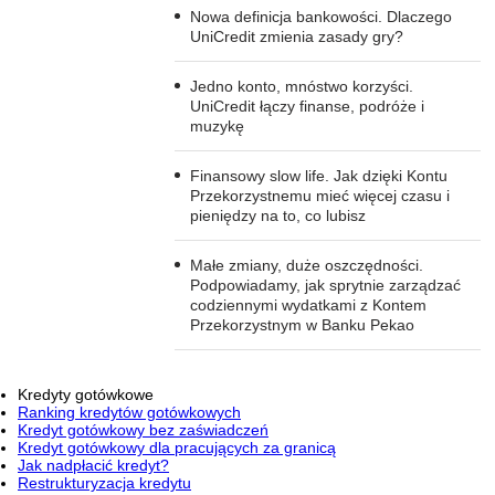
Nowa definicja bankowości. Dlaczego
UniCredit zmienia zasady gry?
Jedno konto, mnóstwo korzyści.
UniCredit łączy finanse, podróże i
muzykę
Finansowy slow life. Jak dzięki Kontu
Przekorzystnemu mieć więcej czasu i
pieniędzy na to, co lubisz
Małe zmiany, duże oszczędności.
Podpowiadamy, jak sprytnie zarządzać
codziennymi wydatkami z Kontem
Przekorzystnym w Banku Pekao
Kredyty gotówkowe
Ranking kredytów gotówkowych
Kredyt gotówkowy bez zaświadczeń
Kredyt gotówkowy dla pracujących za granicą
Jak nadpłacić kredyt?
Restrukturyzacja kredytu