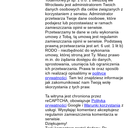
Totalmoney.pl sp. z o.o. z siedzibą we
Wrocławiu jest administratorem Twoich
danych osobowych dla celów związanych z
korzystaniem z serwisu. Administrator
przetwarza Twoje dane osobowe, które
podajesz lub pozostawiasz w ramach
zamieszczania opinii w serwisie.
Przetwarzamy te dane w celu wykonania
umowy z Tobą, tą umową jest regulamin
zamieszczania opinii w serwisie. Podstawą
prawną przetwarzania jest art. 6 ust. 1 lit b)
RODO - niezbędność do wykonania
umowy, której stroną jest Ty. Masz prawo
m.in. do żądania dostępu do danych,
sprostowania, usunięcia lub ograniczenia
ich przetwarzania. Prawa te oraz sposób
ich realizacji opisaliśmy w
polityce
prywatności
. Tam też znajdziesz informacje
jak zakomunikować nam Twoją wolę
skorzystania z tych praw.
Ta witryna jest chroniona przez
reCAPTCHA, obowiązuje
Polityka
prywatności
Google i
Warunki korzystania
z
usługi. Wysyłając komentarz akceptujesz
regulamin zamieszczenia komentarza w
serwisie.
Dziękujemy!