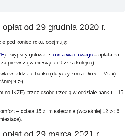
 opłat od 29 grudnia 2020 r.
ie pod koniec roku, obejmują:
ZE
) i wypłaty gotówki z
konta walutowego
– opłata po
 za pierwszą w miesiącu i 9 zł za kolejną),
ówki w oddziale banku (dotyczy konta Direct i Mobi) –
śniej 9 zł),
ym na IKZE) przez osobę trzecią w oddziale banku – 15
mfort – opłata 15 zł miesięcznie (wcześniej 12 zł; 6
miesiące).
 opłat od 29 marca 2021 r.