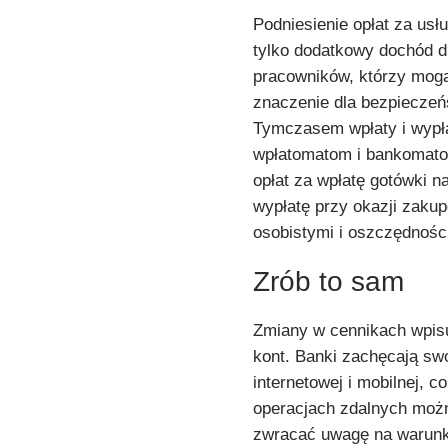
Podniesienie opłat za usł
tylko dodatkowy dochód d
pracowników, którzy mogą
znaczenie dla bezpieczeń
Tymczasem wpłaty i wypła
wpłatomatom i bankomato
opłat za wpłatę gotówki n
wypłatę przy okazji zaku
osobistymi i oszczędnoś
Zrób to sam
Zmiany w cennikach wpisują
kont. Banki zachęcają sw
internetowej i mobilnej, c
operacjach zdalnych możn
zwracać uwagę na warunki 