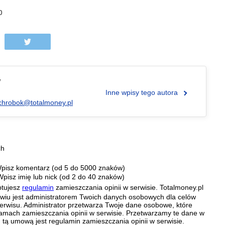
0
y
Inne wpisy tego autora
chrobok@totalmoney.pl
ch
pisz komentarz (od 5 do 5000 znaków)
Wpisz imię lub nick (od 2 do 40 znaków)
ptujesz
regulamin
zamieszczania opinii w serwisie. Totalmoney.pl
ławiu jest administratorem Twoich danych osobowych dla celów
erwisu. Administrator przetwarza Twoje dane osobowe, które
amach zamieszczania opinii w serwisie. Przetwarzamy te dane w
tą umową jest regulamin zamieszczania opinii w serwisie.