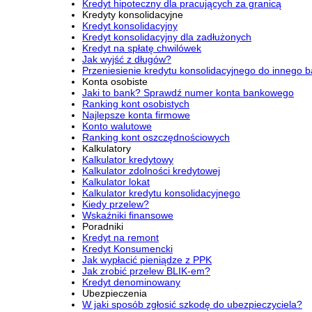
Kredyt hipoteczny dla pracujących za granicą
Kredyty konsolidacyjne
Kredyt konsolidacyjny
Kredyt konsolidacyjny dla zadłużonych
Kredyt na spłatę chwilówek
Jak wyjść z długów?
Przeniesienie kredytu konsolidacyjnego do innego 
Konta osobiste
Jaki to bank? Sprawdź numer konta bankowego
Ranking kont osobistych
Najlepsze konta firmowe
Konto walutowe
Ranking kont oszczędnościowych
Kalkulatory
Kalkulator kredytowy
Kalkulator zdolności kredytowej
Kalkulator lokat
Kalkulator kredytu konsolidacyjnego
Kiedy przelew?
Wskaźniki finansowe
Poradniki
Kredyt na remont
Kredyt Konsumencki
Jak wypłacić pieniądze z PPK
Jak zrobić przelew BLIK-em?
Kredyt denominowany
Ubezpieczenia
W jaki sposób zgłosić szkodę do ubezpieczyciela?