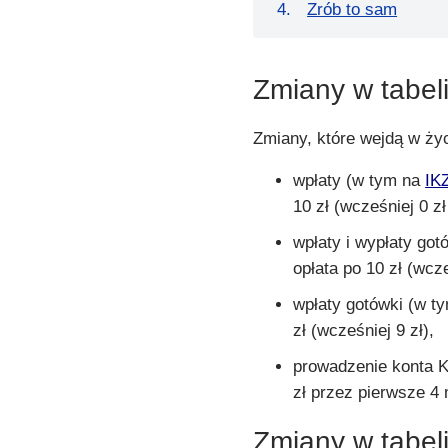
Zrób to sam
Zmiany w tabeli
Zmiany, które wejdą w życ
wpłaty (w tym na
IK
10 zł (wcześniej 0 zł
wpłaty i wypłaty got
opłata po 10 zł (wcze
wpłaty gotówki (w t
zł (wcześniej 9 zł),
prowadzenie konta Ko
zł przez pierwsze 4 
Zmiany w tabeli