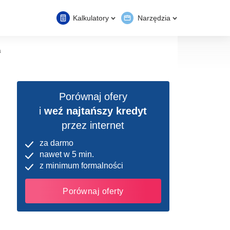
Kalkulatory
Narzędzia
a
Porównaj ofery
i
weź najtańszy kredyt
przez internet
za darmo
nawet w 5 min.
z minimum formalności
Porównaj oferty