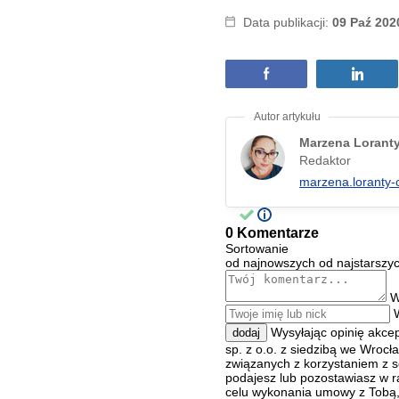
Data publikacji:
09 Paź 202
Marzena Lorant
Redaktor
marzena.loranty-
0 Komentarze
Sortowanie
od najnowszych
od najstarszy
W
Wysyłając opinię akce
dodaj
sp. z o.o. z siedzibą we Wroc
związanych z korzystaniem z s
podajesz lub pozostawiasz w r
celu wykonania umowy z Tobą, 