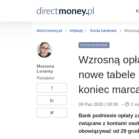
K
direct.money.pl
Artykuły
Konta bankowe
Wzrosną 
KONTA BANKOWE
Wzrosną opł
Marzena
Loranty
nowe tabele 
Redaktor
koniec marc
09 Paź 2020 | 00:00
2 mi
Bank podniesie opłaty za
związane z kontami osob
obowiązywać od 29 grudn