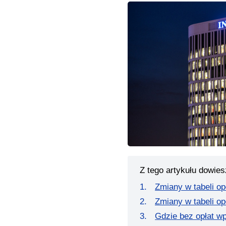
Z tego artykułu dowies
Zmiany w tabeli op
Zmiany w tabeli op
Gdzie bez opłat w