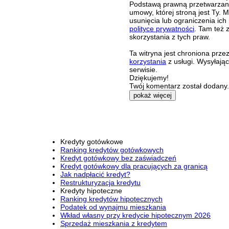
Podstawą prawną przetwarzania
umowy, której stroną jest Ty.
usunięcia lub ograniczenia ich
polityce prywatności
. Tam też 
skorzystania z tych praw.
Ta witryna jest chroniona pr
korzystania
z usługi. Wysyłają
serwisie.
Dziękujemy!
Twój komentarz został dodany. 
pokaż więcej
Kredyty gotówkowe
Ranking kredytów gotówkowych
Kredyt gotówkowy bez zaświadczeń
Kredyt gotówkowy dla pracujących za granicą
Jak nadpłacić kredyt?
Restrukturyzacja kredytu
Kredyty hipoteczne
Ranking kredytów hipotecznych
Podatek od wynajmu mieszkania
Wkład własny przy kredycie hipotecznym 2026
Sprzedaż mieszkania z kredytem