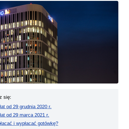
z się:
łat od 29 grudnia 2020 r.
łat od 29 marca 2021 r.
płacać i wypłacać gotówkę?