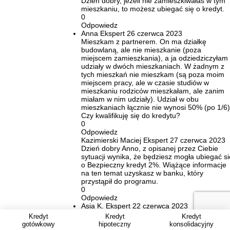
Dzień dobry, jeżeli nie zamieszkiwałaś w tym
mieszkaniu, to możesz ubiegać się o kredyt.
0
Odpowiedz
Anna
Ekspert
26 czerwca 2023
Mieszkam z partnerem. On ma działkę
budowlaną, ale nie mieszkanie (poza
miejscem zamieszkania), a ja odziedziczyłam
udziały w dwóch mieszkaniach. W żadnym z
tych mieszkań nie mieszkam (są poza moim
miejscem pracy, ale w czasie studiów w
mieszkaniu rodziców mieszkałam, ale zanim
miałam w nim udziały). Udział w obu
mieszkaniach łącznie nie wynosi 50% (po 1/6)
Czy kwalifikuję się do kredytu?
0
Odpowiedz
Kazimierski Maciej
Ekspert
27 czerwca 2023
Dzień dobry Anno, z opisanej przez Ciebie
sytuacji wynika, że będziesz mogła ubiegać si
o Bezpieczny kredyt 2%. Wiążące informacje
na ten temat uzyskasz w banku, który
przystąpił do programu.
0
Odpowiedz
Asia K.
Ekspert
22 czerwca 2023
Dzień dobry ,w tej chwili płacę transze kredyt
Kredyt
Kredyt
Kredyt
hipotecznego , transze kończą się we
gotówkowy
hipoteczny
konsolidacyjny