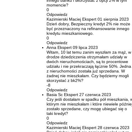
innego banku i skorzystac z opcji 2% w tym
momencie?
0
Odpowiedz
Kazimierski Maciej
Ekspert
01 sierpnia 2023
Dzień dobry, Bezpieczny kredyt 2% nie może
być przeznaczony na refinansowanie innego
kredytu mieszkaniowego.
0
Odpowiedz
Anna
Ekspert
09 lipca 2023
Witam, 10 lat temu zanim wyszłam za mąż, w
drodze dziedziczenia otrzymałam udziały w
dwóch nieruchomościach, są to procentowe
udziału i nie przekraczają łącznie 50%. Jedna
z nieruchomości została już sprzedana. W
żadnej nie mieszkałam. Czy będziemy mogli
skorzystać z bk2%?
-8
Odpowiedz
Basia Sc
Ekspert
27 czerwca 2023
Czy jeśli dostałam w spadku pół mieszkania, 
którym nie mieszkałam i które niewiele późnie
zostało sprzedane, czy mogę ubiegać się o
taki kredyt?
0
Odpowiedz
Kazimierski Maciej
Ekspert
28 czerwca 2023