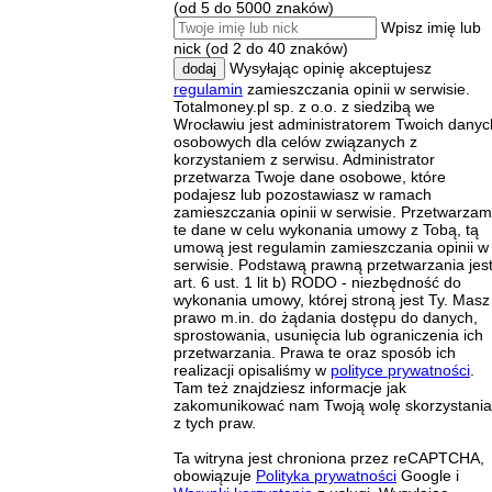
(od 5 do 5000 znaków)
Wpisz imię lub
nick (od 2 do 40 znaków)
Wysyłając opinię akceptujesz
dodaj
regulamin
zamieszczania opinii w serwisie.
Totalmoney.pl sp. z o.o. z siedzibą we
Wrocławiu jest administratorem Twoich danyc
osobowych dla celów związanych z
korzystaniem z serwisu. Administrator
przetwarza Twoje dane osobowe, które
podajesz lub pozostawiasz w ramach
zamieszczania opinii w serwisie. Przetwarza
te dane w celu wykonania umowy z Tobą, tą
umową jest regulamin zamieszczania opinii w
serwisie. Podstawą prawną przetwarzania jes
art. 6 ust. 1 lit b) RODO - niezbędność do
wykonania umowy, której stroną jest Ty. Masz
prawo m.in. do żądania dostępu do danych,
sprostowania, usunięcia lub ograniczenia ich
przetwarzania. Prawa te oraz sposób ich
realizacji opisaliśmy w
polityce prywatności
.
Tam też znajdziesz informacje jak
zakomunikować nam Twoją wolę skorzystania
z tych praw.
Ta witryna jest chroniona przez reCAPTCHA,
obowiązuje
Polityka prywatności
Google i