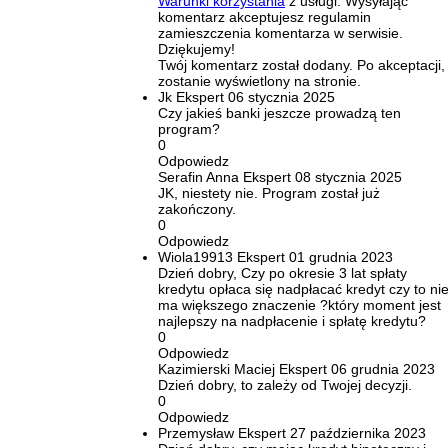
Warunki korzystania
z usługi. Wysyłając
komentarz akceptujesz regulamin
zamieszczenia komentarza w serwisie.
Dziękujemy!
Twój komentarz został dodany. Po akceptacji,
zostanie wyświetlony na stronie.
Jk
Ekspert
06 stycznia 2025
Czy jakieś banki jeszcze prowadzą ten
program?
0
Odpowiedz
Serafin Anna
Ekspert
08 stycznia 2025
JK, niestety nie. Program został już
zakończony.
0
Odpowiedz
Wiola19913
Ekspert
01 grudnia 2023
Dzień dobry, Czy po okresie 3 lat spłaty
kredytu opłaca się nadpłacać kredyt czy to ni
ma większego znaczenie ?który moment jest
najlepszy na nadpłacenie i spłatę kredytu?
0
Odpowiedz
Kazimierski Maciej
Ekspert
06 grudnia 2023
Dzień dobry, to zależy od Twojej decyzji.
0
Odpowiedz
Przemysław
Ekspert
27 października 2023