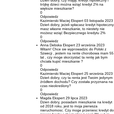
Dzień dobry, czy mając kredyt hipoteczny i
trójkę dzieci można wziąć kredyt 2℅ na
większe mieszkanie?
0
Odpowiedz
Kazimierski Maciej
Ekspert
03 listopada 2023
Dzień dobry, jeżeli spłacasz kredyt hipoteczny 
masz własne mieszkanie, to niestety nie
możesz wziąć Bezpiecznego kredytu 2%
0
Odpowiedz
Anna Debska
Ekspert
23 września 2023
Witam! Chce sie wyprowadzic do Polski z
Szwecji , jestem na rente chorobowa mam 55
lat , czy moge skorzystać ta rentę jak bym
chciała kupić mieszkanie ?
0
Odpowiedz
Kazimierski Maciej
Ekspert
25 września 2023
Dzień dobry, czy ta renta jest Twoim jedynym
źródłem dochodu? Czy została przyznana na
czas nieokreślony?
0
Odpowiedz
Magda
Ekspert
29 lipca 2023
Dzien dobry, posiadam mieszkanie na kredyt
od 2018 roku, jest to moja pierwsza
nieruchomosc. Czy moge przeniesc kredyt do