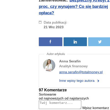
zainteresować:
Bezpieczny Kredyt 2
proc. czy wynajem? Co się bardziej
opłaca?
Data publikacji:
21 Wrz 2023
Anna Serafin
Analityk finansowy
anna.serafin@totalmoney.pl
Inne wpisy tego autora
97 Komentarze
Sortowanie
od najnowszych
od najstarszych
Wpisz komentarz