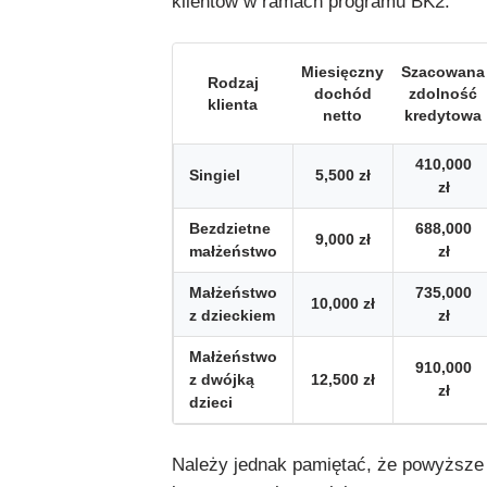
klientów w ramach programu BK2:
Miesięczny
Szacowana
Rodzaj
dochód
zdolność
klienta
netto
kredytowa
410,000
Singiel
5,500 zł
zł
Bezdzietne
688,000
9,000 zł
małżeństwo
zł
Małżeństwo
735,000
10,000 zł
z dzieckiem
zł
Małżeństwo
910,000
z dwójką
12,500 zł
zł
dzieci
Należy jednak pamiętać, że powyższe