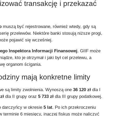
izować transakcję i przekazać
o
muszą być rejestrowane, również wtedy, gdy są
erię przelewów. Niektóre banki stosują niższe progi,
może pojawić się wcześniej.
ego Inspektora Informacji Finansowej
. GIIF może
iądze, kto je otrzymał i jaki był cel przelewu, a
wę organom ścigania.
dziny mają konkretne limity
e są limity zwolnienia. Wynoszą one
36 120 zł
dla I
zł
dla II grupy oraz
5 733 zł
dla III grupy podatkowej.
go darczyńcy w okresie
5 lat
. Po ich przekroczeniu
w terminie 6 miesięcy, inaczej fiskus może naliczyć