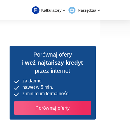
Kalkulatory
Narzędzia
Porównaj ofery
i
weź najtańszy kredyt
przez internet
za darmo
nawet w 5 min.
z minimum formalności
Porównaj oferty