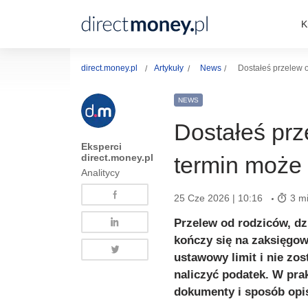
K
direct.money.pl
Artykuły
News
Dostałeś przelew 
NEWS
Dostałeś prz
Eksperci
direct.money.pl
termin może 
Analitycy
25 Cze 2026 | 10:16
3 mi
Przelew od rodziców, dz
kończy się na zaksięgow
ustawowy limit i nie zo
naliczyć podatek. W prak
dokumenty i sposób opis