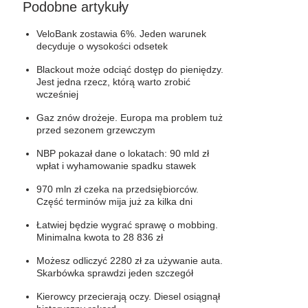
Podobne artykuły
VeloBank zostawia 6%. Jeden warunek
decyduje o wysokości odsetek
Blackout może odciąć dostęp do pieniędzy.
Jest jedna rzecz, którą warto zrobić
wcześniej
Gaz znów drożeje. Europa ma problem tuż
przed sezonem grzewczym
NBP pokazał dane o lokatach: 90 mld zł
wpłat i wyhamowanie spadku stawek
970 mln zł czeka na przedsiębiorców.
Część terminów mija już za kilka dni
Łatwiej będzie wygrać sprawę o mobbing.
Minimalna kwota to 28 836 zł
Możesz odliczyć 2280 zł za używanie auta.
Skarbówka sprawdzi jeden szczegół
Kierowcy przecierają oczy. Diesel osiągnął