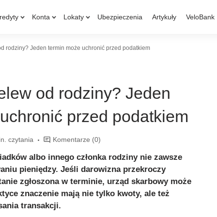
redyty
Konta
Lokaty
Ubezpieczenia
Artykuły
VeloBank
od rodziny? Jeden termin może uchronić przed podatkiem
elew od rodziny? Jeden
uchronić przed podatkiem
n. czytania
Komentarze
(0)
iadków albo innego członka rodziny nie zawsze
aniu pieniędzy. Jeśli darowizna przekroczy
stanie zgłoszona w terminie, urząd skarbowy może
tyce znaczenie mają nie tylko kwoty, ale też
ania transakcji.