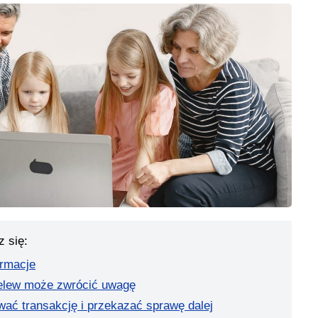
z się:
ormacje
zelew może zwrócić uwagę
wać transakcję i przekazać sprawę dalej