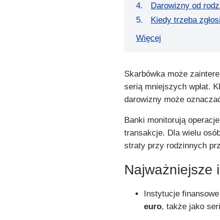
Darowizny od rodzi
Kiedy trzeba zgłos
Więcej
Skarbówka może zainteres
serią mniejszych wpłat. K
darowizny może oznacz
Banki monitorują operacj
transakcje. Dla wielu osób
straty przy rodzinnych pr
Najważniejsze 
Instytucje finansowe
euro
, także jako se