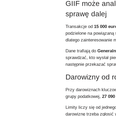
GIIF może anal
sprawę dalej
Transakcje od
15 000 eur
podzielone na powiązaną s
dlatego zainteresowanie 
Dane trafiają do
Generaln
sprawdzać, kto wysłał pien
następnie przekazać spra
Darowizny od ro
Przy darowiznach kluczow
grupy podatkowej,
27 090 
Limity liczy się od jedne
darowiznę trzeba zgłosić 