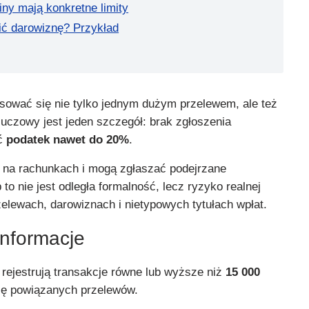
ny mają konkretne limity
ić darowiznę? Przykład
ować się nie tylko jednym dużym przelewem, ale też
luczowy jest jeden szczegół: brak zgłoszenia
ać
podatek nawet do 20%
.
e na rachunkach i mogą zgłaszać podejrzane
 to nie jest odległa formalność, lecz ryzyko realnej
zelewach, darowiznach i nietypowych tytułach wpłat.
informacje
 rejestrują transakcje równe lub wyższe niż
15 000
rię powiązanych przelewów.