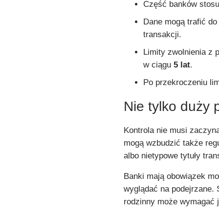
Część banków stosuj
Dane mogą trafić d
transakcji.
Limity zwolnienia z
w ciągu
5 lat
.
Po przekroczeniu li
Nie tylko duży
Kontrola nie musi zaczyna
mogą wzbudzić także regu
albo nietypowe tytuły tran
Banki mają obowiązek moni
wyglądać na podejrzane. 
rodzinny może wymagać j