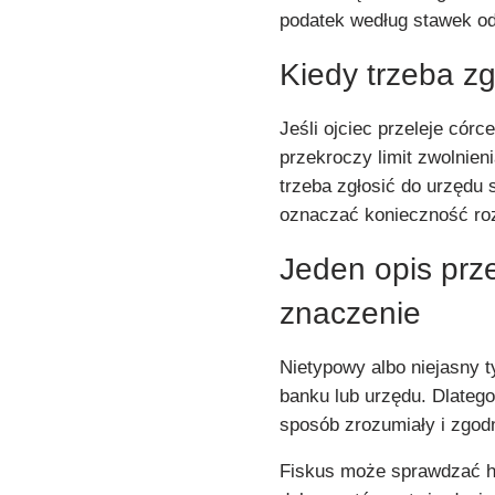
podatek według stawek o
Kiedy trzeba z
Jeśli ojciec przeleje cór
przekroczy limit zwolnie
trzeba zgłosić do urzędu
oznaczać konieczność roz
Jeden opis prz
znaczenie
Nietypowy albo niejasny 
banku lub urzędu. Dlateg
sposób zrozumiały i zgod
Fiskus może sprawdzać h