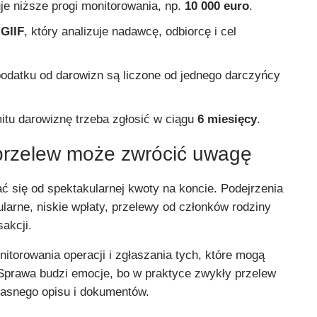
e niższe progi monitorowania, np.
10 000 euro
.
o
GIIF
, który analizuje nadawcę, odbiorcę i cel
 podatku od darowizn są liczone od jednego darczyńcy
mitu darowiznę trzeba zgłosić w ciągu
6 miesięcy
.
 przelew może zwrócić uwagę
ć się od spektakularnej kwoty na koncie. Podejrzenia
larne, niskie wpłaty, przelewy od członków rodziny
sakcji.
torowania operacji i zgłaszania tych, które mogą
Sprawa budzi emocje, bo w praktyce zwykły przelew
asnego opisu i dokumentów.