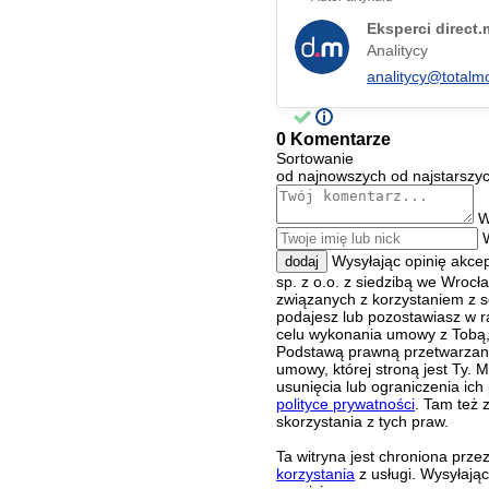
Eksperci direct
Analitycy
analitycy@totalm
0 Komentarze
Sortowanie
od najnowszych
od najstarszy
W
Wysyłając opinię akce
dodaj
sp. z o.o. z siedzibą we Wroc
związanych z korzystaniem z s
podajesz lub pozostawiasz w r
celu wykonania umowy z Tobą, 
Podstawą prawną przetwarzania
umowy, której stroną jest Ty.
usunięcia lub ograniczenia ich
polityce prywatności
. Tam też 
skorzystania z tych praw.
Ta witryna jest chroniona pr
korzystania
z usługi. Wysyłają