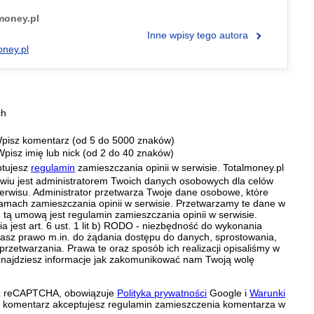
.money.pl
Inne wpisy tego autora
oney.pl
ch
pisz komentarz (od 5 do 5000 znaków)
Wpisz imię lub nick (od 2 do 40 znaków)
ptujesz
regulamin
zamieszczania opinii w serwisie. Totalmoney.pl
ławiu jest administratorem Twoich danych osobowych dla celów
erwisu. Administrator przetwarza Twoje dane osobowe, które
amach zamieszczania opinii w serwisie. Przetwarzamy te dane w
tą umową jest regulamin zamieszczania opinii w serwisie.
 jest art. 6 ust. 1 lit b) RODO - niezbędność do wykonania
 Masz prawo m.in. do żądania dostępu do danych, sprostowania,
 przetwarzania. Prawa te oraz sposób ich realizacji opisaliśmy w
znajdziesz informacje jak zakomunikować nam Twoją wolę
zez reCAPTCHA, obowiązuje
Polityka prywatności
Google i
Warunki
c komentarz akceptujesz regulamin zamieszczenia komentarza w