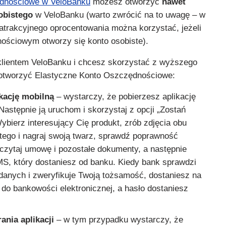
ędnościowe w VeloBanku
możesz otworzyć
nawet
sobistego
w VeloBanku (warto zwrócić na to uwagę – w
 atrakcyjnego oprocentowania można korzystać, jeżeli
ościowym otworzy się konto osobiste).
e klientem VeloBanku i chcesz skorzystać z wyższego
otworzyć Elastyczne Konto Oszczędnościowe:
ikację mobilną
– wystarczy, że pobierzesz aplikację
astępnie ją uruchom i skorzystaj z opcji „Zostań
bierz interesujący Cię produkt, zrób zdjęcia obu
tego i nagraj swoją twarz, sprawdź poprawność
czytaj umowę i pozostałe dokumenty, a następnie
S, który dostaniesz od banku. Kiedy bank sprawdzi
anych i zweryfikuje Twoją tożsamość, dostaniesz na
 do bankowości elektronicznej, a hasło dostaniesz
ania aplikacji
– w tym przypadku wystarczy, że