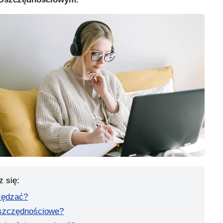
z się:
czędzać?
oszczędnościowe?