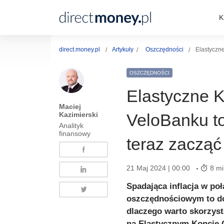
K
direct.money.pl
Artykuły
Oszczędności
Elastyczn
OSZCZĘDNOŚCI
Elastyczne 
Maciej
Kazimierski
VeloBanku to
Analityk
finansowy
teraz zaczą
21 Maj 2024 | 00:00
8 mi
Spadająca inflacja w po
oszczędnościowym to do
dlaczego warto skorzyst
na Elastycznym Koncie