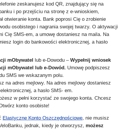
lefonie zeskanujesz kod QR, znajdujący się na
 banku i po przejściu na stronę z e-wnioskiem,
 otwieranie konta. Bank poprosi Cię o zrobienie
wodu osobistego i nagrania swojej twarzy. O aktywacji
mi Cię SMS-em, a umowę dostaniesz na maila. Na
iesz login do bankowości elektronicznej, a hasło
acji mObywatel
lub e-Dowodu –
Wypełnij wniosek
kacji mObywatel lub e-Dowód.
Umowę podpiszesz
odu SMS we wskazanym polu.
z na adres mejlowy. Na adres mejlowy dostaniesz
 elektronicznej, a hasło SMS- em.
żesz w pełni korzystać ze swojego konta. Chcesz
Otwórz konto osobiste!
yć
Elastyczne Konto Oszczędnościowe
, nie musisz
VeloBanku, jednak, kiedy je otworzysz,
możesz