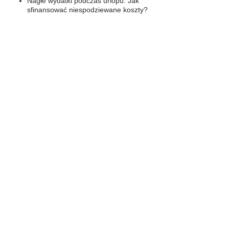
Nagłe wydatki podczas urlopu. Jak
sfinansować niespodziewane koszty?