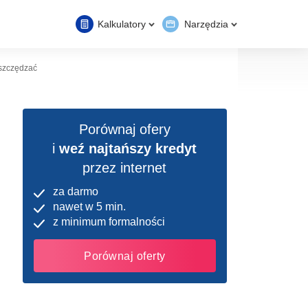
Kalkulatory
Narzędzia
oszczędzać
Porównaj ofery
i
weź najtańszy kredyt
przez internet
za darmo
nawet w 5 min.
z minimum formalności
Porównaj oferty