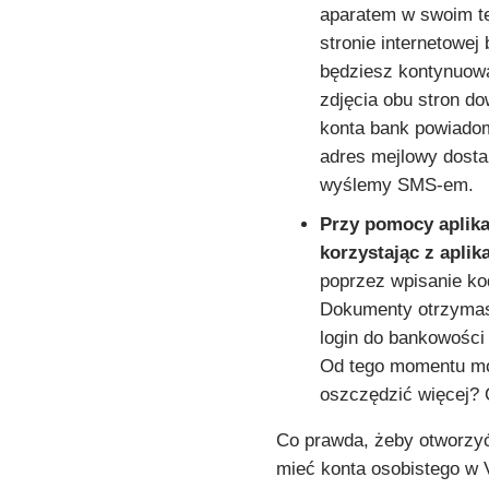
aparatem w swoim te
stronie internetowej
będziesz kontynuował
zdjęcia obu stron do
konta bank powiado
adres mejlowy dostan
wyślemy SMS-em.
Przy pomocy aplik
korzystając z apli
poprzez wpisanie k
Dokumenty otrzymas
login do bankowości
Od tego momentu mo
oszczędzić więcej? 
Co prawda, żeby otworz
mieć konta osobistego w 