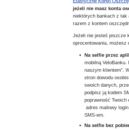
Elastyczne Konto Oszcz
jeżeli nie masz konta o
niektórych bankach z tak
razem z kontem oszczędn
Jeżeli nie jesteś jeszcz
oprocentowania, możesz 
Na selfie przez apl
mobilną VeloBanku. N
naszym klientem”. Wy
stron dowodu osobis
swoich danych, prze
podpisz ją kodem SM
poprawność Twoich d
adres mailowy login
SMS-em.
Na selfie bez pobier