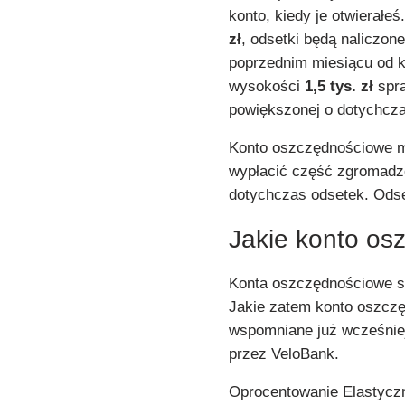
konto, kiedy je otwierałe
zł
, odsetki będą naliczon
poprzednim miesiącu od kw
wysokości
1,5 tys. zł
spra
powiększonej o dotychcza
Konto oszczędnościowe ma
wypłacić część zgromadzo
dotychczas odsetek. Odset
Jakie konto os
Konta oszczędnościowe s
Jakie zatem konto oszczę
wspomniane już wcześnie
przez VeloBank.
Oprocentowanie Elastycz