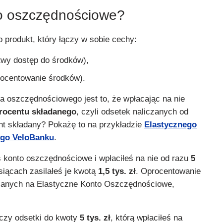
to oszczędnościowe?
 produkt, który łączy w sobie cechy:
atwy dostęp do środków),
rocentowanie środków).
ta oszczędnościowego jest to, że wpłacając na nie
rocentu składanego
, czyli odsetek naliczanych od
ent składany? Pokażę to na przykładzie
Elastycznego
go VeloBanku
.
ś konto oszczędnościowe i wpłaciłeś na nie od razu
5
siącach zasilałeś je kwotą
1,5 tys. zł
. Oprocentowanie
anych na Elastyczne Konto Oszczędnościowe,
iczy odsetki do kwoty
5 tys. zł
, którą wpłaciłeś na