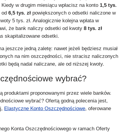
ś. Kiedy w drugim miesiącu wpłacisz na konto
1,5 tys.
e od
6,5 tys. zł
powiększonych o odsetki naliczone w
oty 5 tys. zł. Analogicznie kolejna wpłata w
wi, że bank naliczy odsetki od kwoty
8 tys. zł
s skapitalizowane odsetki.
 jeszcze jedną zaletę: nawet jeżeli będziesz musiał
nych na nim oszczędności, nie stracisz naliczonych
ki będą nadal naliczane, ale od niższej kwoty.
zczędnościowe wybrać?
ą produktami proponowanymi przez wiele banków.
dnościowe wybrać? Ofertą godną polecenia jest,
j,
Elastyczne Konto Oszczędnościowe
, oferowane
nego Konta Oszczędnościowego w ramach Oferty