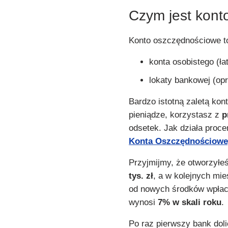
Czym jest kon
Konto oszczędnościowe to
konta osobistego (ł
lokaty bankowej (op
Bardzo istotną zaletą kon
pieniądze, korzystasz z
p
odsetek. Jak działa proc
Konta Oszczędnościowe
Przyjmijmy, że otworzyłe
tys. zł
, a w kolejnych mie
od nowych środków wpłac
wynosi
7% w skali roku
.
Po raz pierwszy bank dol