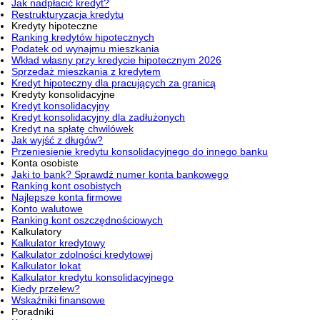
Jak nadpłacić kredyt?
Restrukturyzacja kredytu
Kredyty hipoteczne
Ranking kredytów hipotecznych
Podatek od wynajmu mieszkania
Wkład własny przy kredycie hipotecznym 2026
Sprzedaż mieszkania z kredytem
Kredyt hipoteczny dla pracujących za granicą
Kredyty konsolidacyjne
Kredyt konsolidacyjny
Kredyt konsolidacyjny dla zadłużonych
Kredyt na spłatę chwilówek
Jak wyjść z długów?
Przeniesienie kredytu konsolidacyjnego do innego banku
Konta osobiste
Jaki to bank? Sprawdź numer konta bankowego
Ranking kont osobistych
Najlepsze konta firmowe
Konto walutowe
Ranking kont oszczędnościowych
Kalkulatory
Kalkulator kredytowy
Kalkulator zdolności kredytowej
Kalkulator lokat
Kalkulator kredytu konsolidacyjnego
Kiedy przelew?
Wskaźniki finansowe
Poradniki