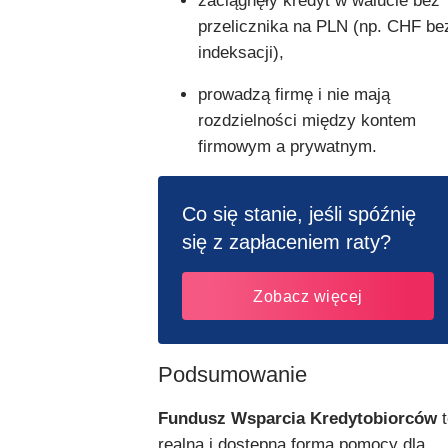
zaciągnęły kredyt w walucie bez
przelicznika na PLN (np. CHF be
indeksacji),
prowadzą firmę i nie mają
rozdzielności między kontem
firmowym a prywatnym.
Co się stanie, jeśli spóźnię
się z zapłaceniem raty?
Zobacz więcej
Podsumowanie
Fundusz Wsparcia Kredytobiorców
t
realna i dostępna forma pomocy dla