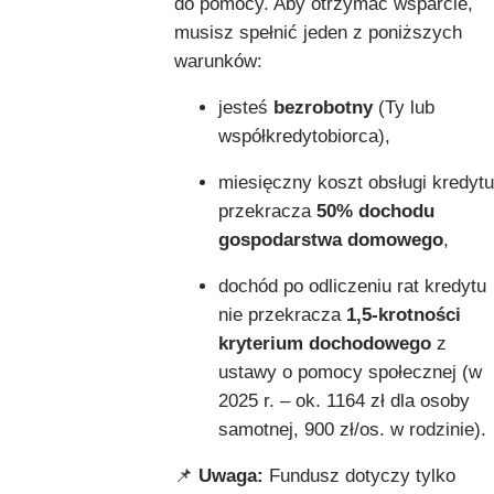
do pomocy. Aby otrzymać wsparcie,
musisz spełnić jeden z poniższych
warunków:
jesteś
bezrobotny
(Ty lub
współkredytobiorca),
miesięczny koszt obsługi kredytu
przekracza
50% dochodu
gospodarstwa domowego
,
dochód po odliczeniu rat kredytu
nie przekracza
1,5-krotności
kryterium dochodowego
z
ustawy o pomocy społecznej (w
2025 r. – ok. 1164 zł dla osoby
samotnej, 900 zł/os. w rodzinie).
📌
Uwaga:
Fundusz dotyczy tylko