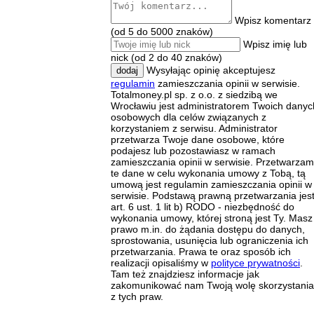
Wpisz komentarz
(od 5 do 5000 znaków)
Wpisz imię lub
nick (od 2 do 40 znaków)
Wysyłając opinię akceptujesz
dodaj
regulamin
zamieszczania opinii w serwisie.
Totalmoney.pl sp. z o.o. z siedzibą we
Wrocławiu jest administratorem Twoich danyc
osobowych dla celów związanych z
korzystaniem z serwisu. Administrator
przetwarza Twoje dane osobowe, które
podajesz lub pozostawiasz w ramach
zamieszczania opinii w serwisie. Przetwarza
te dane w celu wykonania umowy z Tobą, tą
umową jest regulamin zamieszczania opinii w
serwisie. Podstawą prawną przetwarzania jes
art. 6 ust. 1 lit b) RODO - niezbędność do
wykonania umowy, której stroną jest Ty. Masz
prawo m.in. do żądania dostępu do danych,
sprostowania, usunięcia lub ograniczenia ich
przetwarzania. Prawa te oraz sposób ich
realizacji opisaliśmy w
polityce prywatności
.
Tam też znajdziesz informacje jak
zakomunikować nam Twoją wolę skorzystania
z tych praw.