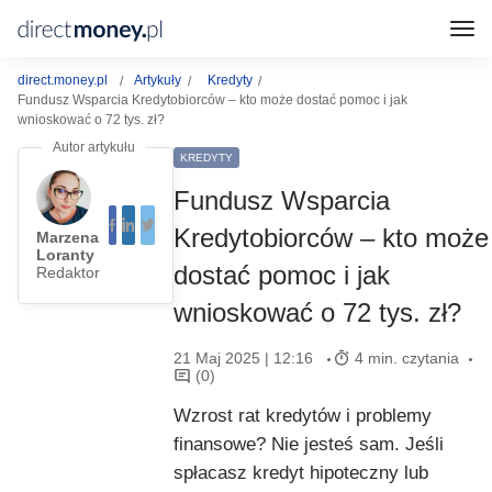
direct.money.pl
Artykuły
Kredyty
Fundusz Wsparcia Kredytobiorców – kto może dostać pomoc i jak
wnioskować o 72 tys. zł?
KREDYTY
Fundusz Wsparcia
Kredytobiorców – kto może
Marzena
Loranty
dostać pomoc i jak
Redaktor
wnioskować o 72 tys. zł?
21 Maj 2025 | 12:16
4 min. czytania
(0)
Wzrost rat kredytów i problemy
finansowe? Nie jesteś sam. Jeśli
spłacasz kredyt hipoteczny lub