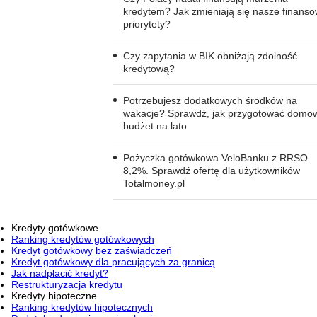
kredytem? Jak zmieniają się nasze finans
priorytety?
Czy zapytania w BIK obniżają zdolność
kredytową?
Potrzebujesz dodatkowych środków na
wakacje? Sprawdź, jak przygotować domo
budżet na lato
Pożyczka gotówkowa VeloBanku z RRSO
8,2%. Sprawdź ofertę dla użytkowników
Totalmoney.pl
Kredyty gotówkowe
Ranking kredytów gotówkowych
Kredyt gotówkowy bez zaświadczeń
Kredyt gotówkowy dla pracujących za granicą
Jak nadpłacić kredyt?
Restrukturyzacja kredytu
Kredyty hipoteczne
Ranking kredytów hipotecznych