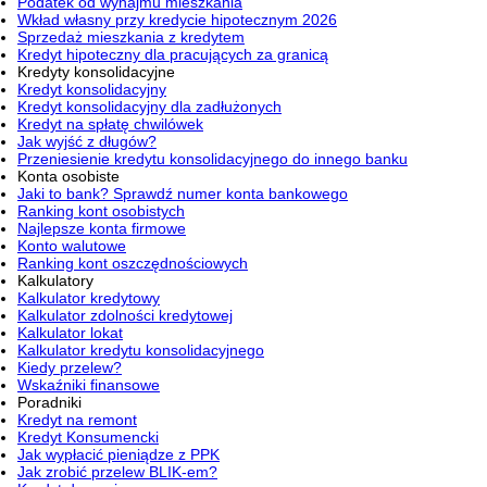
Podatek od wynajmu mieszkania
Wkład własny przy kredycie hipotecznym 2026
Sprzedaż mieszkania z kredytem
Kredyt hipoteczny dla pracujących za granicą
Kredyty konsolidacyjne
Kredyt konsolidacyjny
Kredyt konsolidacyjny dla zadłużonych
Kredyt na spłatę chwilówek
Jak wyjść z długów?
Przeniesienie kredytu konsolidacyjnego do innego banku
Konta osobiste
Jaki to bank? Sprawdź numer konta bankowego
Ranking kont osobistych
Najlepsze konta firmowe
Konto walutowe
Ranking kont oszczędnościowych
Kalkulatory
Kalkulator kredytowy
Kalkulator zdolności kredytowej
Kalkulator lokat
Kalkulator kredytu konsolidacyjnego
Kiedy przelew?
Wskaźniki finansowe
Poradniki
Kredyt na remont
Kredyt Konsumencki
Jak wypłacić pieniądze z PPK
Jak zrobić przelew BLIK-em?