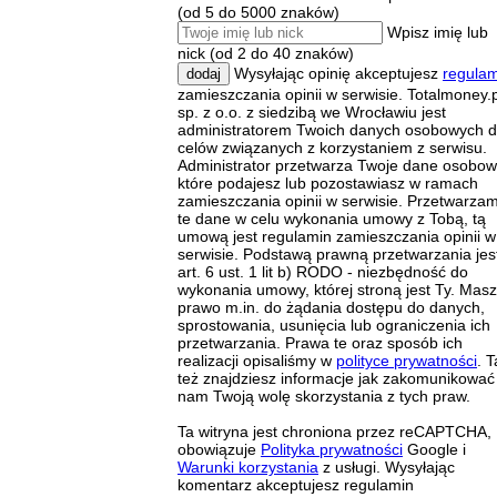
(od 5 do 5000 znaków)
Wpisz imię lub
nick (od 2 do 40 znaków)
Wysyłając opinię akceptujesz
regulam
dodaj
zamieszczania opinii w serwisie. Totalmoney.p
sp. z o.o. z siedzibą we Wrocławiu jest
administratorem Twoich danych osobowych d
celów związanych z korzystaniem z serwisu.
Administrator przetwarza Twoje dane osobow
które podajesz lub pozostawiasz w ramach
zamieszczania opinii w serwisie. Przetwarza
te dane w celu wykonania umowy z Tobą, tą
umową jest regulamin zamieszczania opinii w
serwisie. Podstawą prawną przetwarzania jes
art. 6 ust. 1 lit b) RODO - niezbędność do
wykonania umowy, której stroną jest Ty. Masz
prawo m.in. do żądania dostępu do danych,
sprostowania, usunięcia lub ograniczenia ich
przetwarzania. Prawa te oraz sposób ich
realizacji opisaliśmy w
polityce prywatności
. 
też znajdziesz informacje jak zakomunikować
nam Twoją wolę skorzystania z tych praw.
Ta witryna jest chroniona przez reCAPTCHA,
obowiązuje
Polityka prywatności
Google i
Warunki korzystania
z usługi. Wysyłając
komentarz akceptujesz regulamin