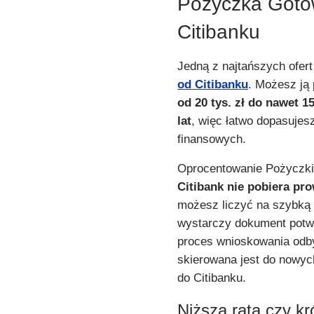
Pożyczka Gotó
Citibanku
Jedną z najtańszych ofert
od Citibanku
. Możesz ją
od 20 tys. zł
do nawet 15
lat
, więc łatwo dopasujes
finansowych.
Oprocentowanie Pożyczk
Citibank nie pobiera pro
możesz liczyć na szybką 
wystarczy dokument potwi
proces wnioskowania odby
skierowana jest do nowyc
do Citibanku.
Niższa rata czy kr