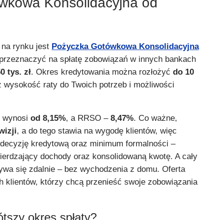
wkowa Konsolidacyjna od
 na rynku jest
Pożyczka Gotówkowa Konsolidacyjna
 przeznaczyć na spłatę zobowiązań w innych bankach
0 tys. zł
. Okres kredytowania można rozłożyć
do 10
z wysokość raty do Twoich potrzeb i możliwości
i wynosi
od 8,15%
, a RRSO –
8,47%
. Co ważne,
wizji
, a do tego stawia na wygodę klientów, więc
decyzję kredytową oraz minimum formalności –
erdzający dochody oraz konsolidowaną kwotę. A cały
wa się zdalnie – bez wychodzenia z domu. Oferta
h klientów, którzy chcą przenieść swoje zobowiązania
ótszy okres spłaty?