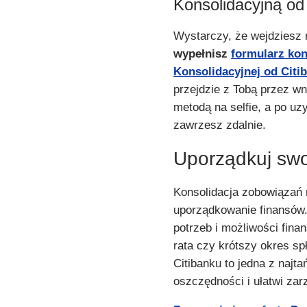
Konsolidacyjną od
Wystarczy, że wejdziesz n
wypełnisz
formularz ko
Konsolidacyjnej od Citi
przejdzie z Tobą przez w
metodą na selfie, a po u
zawrzesz zdalnie.
Uporządkuj swo
Konsolidacja zobowiązań
uporządkowanie finansów.
potrzeb i możliwości fin
rata czy krótszy okres s
Citibanku to jedna z najt
oszczędności i ułatwi z