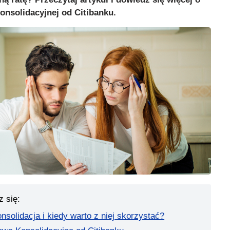
nsolidacyjnej od Citibanku.
z się:
solidacja i kiedy warto z niej skorzystać?