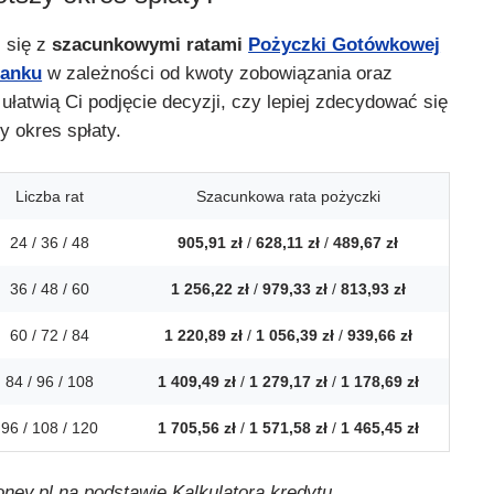
 się z
szacunkowymi ratami
Pożyczki Gotówkowej
banku
w zależności od kwoty zobowiązania oraz
 ułatwią Ci podjęcie decyzji, czy lepiej zdecydować się
y okres spłaty.
Liczba rat
Szacunkowa rata pożyczki
24 / 36 / 48
905,91 zł
/
628,11 zł
/
489,67 zł
36 / 48 / 60
1 256,22 zł
/
979,33 zł
/
813,93 zł
60 / 72 / 84
1 220,89 zł
/
1 056,39 zł
/
939,66 zł
84 / 96 / 108
1 409,49 zł
/
1 279,17 zł
/
1 178,69 zł
96 / 108 / 120
1 705,56 zł
/
1 571,58 zł
/
1 465,45 zł
oney.pl na podstawie Kalkulatora kredytu