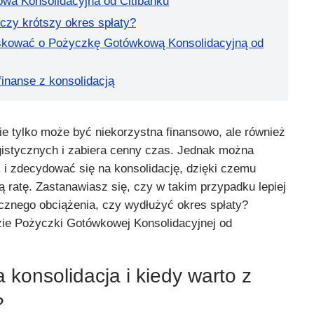
wa Konsolidacyjna od Citibanku
 czy krótszy okres spłaty?
skować o Pożyczkę Gotówkową Konsolidacyjną od
inanse z konsolidacją
ie tylko może być niekorzystna finansowo, ale również
istycznych i zabiera cenny czas. Jednak można
 i zdecydować się na konsolidację, dzięki czemu
ną ratę. Zastanawiasz się, czy w takim przypadku lepiej
znego obciążenia, czy wydłużyć okres spłaty?
ie Pożyczki Gotówkowej Konsolidacyjnej od
konsolidacja i kiedy warto z
?