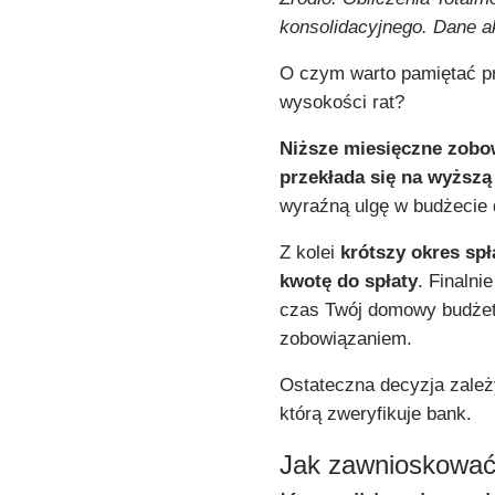
konsolidacyjnego. Dane ak
O czym warto pamiętać prz
wysokości rat?
Niższe miesięczne zobow
przekłada się na wyższą
wyraźną ulgę w budżec
Z kolei
krótszy okres spł
kwotę do spłaty
. Finalni
czas Twój domowy budże
zobowiązaniem.
Ostateczna decyzja zależy
którą zweryfikuje bank.
Jak zawnioskowa