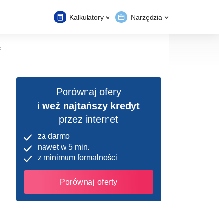
Kalkulatory
Narzędzia
ć
Porównaj ofery
i
weź najtańszy kredyt
przez internet
za darmo
nawet w 5 min.
z minimum formalności
Porównaj oferty