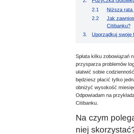
Pożyczka Gotówko
Niższa rata
Jak zawnio
Citibanku?
Uporządkuj swoje f
Spłata kilku zobowiązań n
przysparza problemów log
ułatwić sobie codzienność
będziesz płacić tylko jed
obniżyć wysokość miesięc
Odpowiadam na przykładz
Citibanku.
Na czym polega 
niej skorzystać