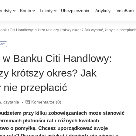
redyty
Konta
Lokaty
Ubezpieczenia
Artykuły
VeloBank
anku Citi Handlowy: niższa rata czy krótszy okres? Jak wybrać, żeby nie przepłaci
ANY
 w Banku Citi Handlowy:
czy krótszy okres? Jak
 nie przepłacić
. czytania
Komentarze
(0)
udżetem przy kilku zobowiązaniach może stanowić
erminach płatności rat i różnych kwotach
atwo o pomyłkę. Chcesz uporządkować swoje
dną ratę? Przeczytaj artykuł i dowiedz się więcej o