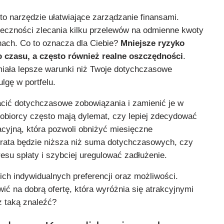
o narzędzie ułatwiające zarządzanie finansami.
eczności zlecania kilku przelewów na odmienne kwoty
nach. Co to oznacza dla Ciebie?
Mniejsze ryzyko
 czasu, a często również realne oszczędności
.
 miała lepsze warunki niż Twoje dotychczasowe
lgę w portfelu.
acić dotychczasowe zobowiązania i zamienić je w
kobiorcy często mają dylemat, czy lepiej zdecydować
acyjną, która pozwoli obniżyć miesięczne
 rata będzie niższa niż suma dotychczasowych, czy
esu spłaty i szybciej uregulować zadłużenie.
ch indywidualnych preferencji oraz możliwości.
ić na dobrą ofertę, która wyróżnia się atrakcyjnymi
 taką znaleźć?