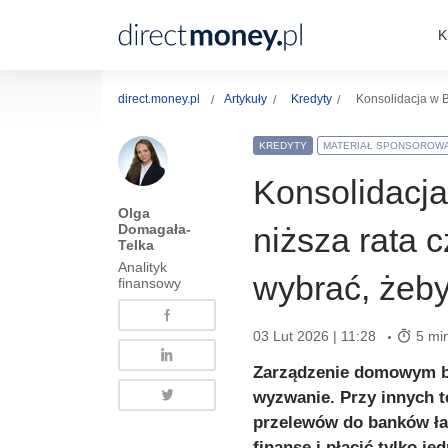
K
direct.money.pl
Artykuły
Kredyty
Konsolidacja w B
KREDYTY
MATERIAŁ SPONSOROW
Konsolidacja
Olga
Domagała-
niższa rata 
Telka
Analityk
wybrać, żeby
finansowy
03 Lut 2026 | 11:28
5 min
Zarządzenie domowym b
wyzwanie. Przy innych t
przelewów do banków ł
finanse i płacić tylko je