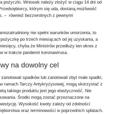
ia pożyczki. Wniosek należy złożyć w ciągu 14 dni od
Przedsiębiorcy, którym się uda, dostaną możliwość
ys. – również bezzwrotnych z pewnymi
samozatrudniony nie spełni warunków umorzenia, to
pożyczkę po trzech miesiącach od jej uzyskania, a
iesięcy, chyba że Ministrów przedłuży ten okres z
 w trakcie pandemii koronawirusa.
wy na dowolny cel
e zanotowali spadków lub zanotowali zbyt małe spadki,
 w ramach Tarczy Antykryzysowej, mogą skorzystać z
etą takiego produktu jest jego elastyczność. Nie
ansowania. Środki mogą zostać przeznaczone na
inwestycję. Wysokość kwoty zależy od zdolności
iębiorstwa oraz terminowości w poprzednich spłatach.