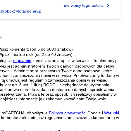
Inne wpisy tego autora
chrobok@totalmoney.pl
ch
pisz komentarz (od 5 do 5000 znaków)
Wpisz imię lub nick (od 2 do 40 znaków)
ptujesz
regulamin
zamieszczania opinii w serwisie. Totalmoney.pl
ławiu jest administratorem Twoich danych osobowych dla celów
erwisu. Administrator przetwarza Twoje dane osobowe, które
amach zamieszczania opinii w serwisie. Przetwarzamy te dane w
tą umową jest regulamin zamieszczania opinii w serwisie.
 jest art. 6 ust. 1 lit b) RODO - niezbędność do wykonania
 Masz prawo m.in. do żądania dostępu do danych, sprostowania,
 przetwarzania. Prawa te oraz sposób ich realizacji opisaliśmy w
znajdziesz informacje jak zakomunikować nam Twoją wolę
zez reCAPTCHA, obowiązuje
Polityka prywatności
Google i
Warunki
c komentarz akceptujesz regulamin zamieszczenia komentarza w