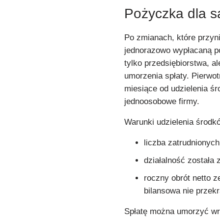
Pożyczka dla 
Po zmianach, które przyn
jednorazowo wypłacaną po
tylko przedsiębiorstwa, a
umorzenia spłaty. Pierwot
miesiące od udzielenia ś
jednoosobowe firmy.
Warunki udzielenia środk
liczba zatrudnionyc
działalność została 
roczny obrót netto 
bilansowa nie przekr
Spłatę można umorzyć wra