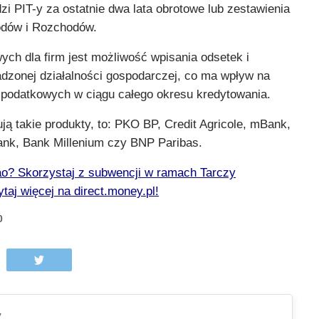
zi PIT-y za ostatnie dwa lata obrotowe lub zestawienia
odów i Rozchodów.
ch dla firm jest możliwość wpisania odsetek i
adzonej działalności gospodarczej, co ma wpływ na
podatkowych w ciągu całego okresu kredytowania.
ują takie produkty, to: PKO BP, Credit Agricole, mBank,
ank, Bank Millenium czy BNP Paribas.
o? Skorzystaj z subwencji w ramach Tarczy
aj więcej na direct.money.pl!
0
y