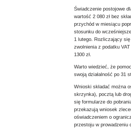
Świadczenie postojowe d
wartość 2 080 zł bez skła
przychód w miesiącu popr
stosunku do wcześniejsze
1 lutego. Rozliczający si
zwolnienia z podatku VA
1300 zł.
Warto wiedzieć, że pomoc 
swoją działalność po 31 s
Wnioski składać można os
skrzynka), pocztą lub dr
się formularze do pobran
przekazują wniosek zlece
oświadczeniem o ogranic
przestoju w prowadzeniu d