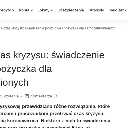
redyty
Konta
Lokaty
Ubezpieczenia
Artykuły
VeloBank
a czas kryzysu: świadczenie postojowe i pożyczka dla samozatrudnionych
as kryzysu: świadczenie
pożyczka dla
ionych
n. czytania
Komentarze
(3)
yzysowej przewidziano różne rozwiązania, które
rcom i pracownikom przetrwać czas kryzysu,
 koronawirusa. Niektóre z nich to świadczenia
ące oraz pożyczka w wysokości 5 tys. zł.