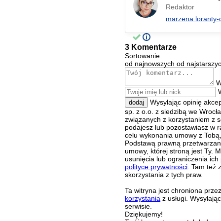
Redaktor
marzena.loranty-
3 Komentarze
Sortowanie
od najnowszych
od najstarszy
W
Wysyłając opinię akce
dodaj
sp. z o.o. z siedzibą we Wroc
związanych z korzystaniem z s
podajesz lub pozostawiasz w r
celu wykonania umowy z Tobą, 
Podstawą prawną przetwarzania
umowy, której stroną jest Ty.
usunięcia lub ograniczenia ich
polityce prywatności
. Tam też 
skorzystania z tych praw.
Ta witryna jest chroniona pr
korzystania
z usługi. Wysyłają
serwisie.
Dziękujemy!