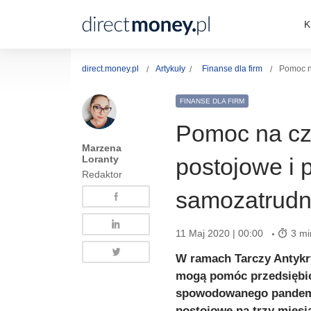
K
direct.money.pl
Artykuły
Finanse dla firm
Pomoc n
FINANSE DLA FIRM
Pomoc na cz
Marzena
Loranty
postojowe i 
Redaktor
samozatrudn
11 Maj 2020 | 00:00
3 mi
W ramach Tarczy Antykr
mogą pomóc przedsiębio
spowodowanego pandemią
postojowe na trzy miesi