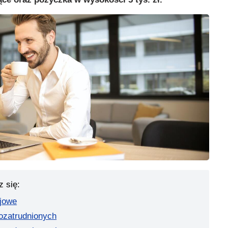
z się:
jowe
ozatrudnionych