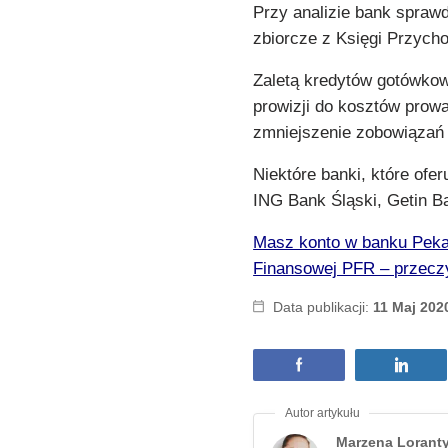
Przy analizie bank sprawd
zbiorcze z Księgi Przych
Zaletą kredytów gotówkowy
prowizji do kosztów prow
zmniejszenie zobowiązań 
Niektóre banki, które ofer
ING Bank Śląski, Getin B
Masz konto w banku Peka
Finansowej PFR – przeczyt
Data publikacji:
11 Maj 202
Marzena Lorant