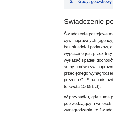
Kredyt gotówkowy 
Świadczenie p
Świadczenie postojowe m
cywilnoprawnych (agencyjn
bez składek i podatków, c
wypłacane jest przez trzy
wykazać spadek dochodó
sumy umów cywilnoprawny
przeciętnego wynagrodzen
prezesa GUS na podstawie
to kwota 15 681 zł).
W przypadku, gdy suma p
poprzedzającym wniosek n
wynagrodzenia, to świadc