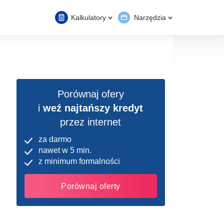
Kalkulatory
Narzędzia
Porównaj ofery
i
weź najtańszy kredyt
przez internet
za darmo
nawet w 5 min.
z minimum formalności
Porównaj oferty