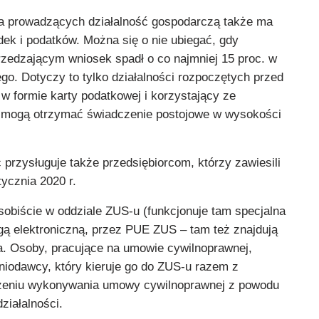
la prowadzących działalność gospodarczą także ma
dek i podatków. Można się o nie ubiegać, gdy
zedzającym wniosek spadł o co najmniej 15 proc. w
go. Dotyczy to tylko działalności rozpoczętych przed
ę w formie karty podatkowej i korzystający ze
T mogą otrzymać świadczenie postojowe w wysokości
przysługuje także przedsiębiorcom, którzy zawiesili
tycznia 2020 r.
obiście w oddziale ZUS-u (funkcjonuje tam specjalna
ogą elektroniczną, przez PUE ZUS – tam też znajdują
ia. Osoby, pracujące na umowie cywilnoprawnej,
niodawcy, który kieruje go do ZUS-u razem z
zeniu wykonywania umowy cywilnoprawnej z powodu
ziałalności.