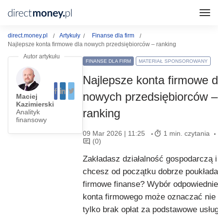
direct.money.pl
Artykuły
Finanse dla firm
Najlepsze konta firmowe dla nowych przedsiębiorców – ranking
FINANSE DLA FIRM
MATERIAŁ SPONSOROWANY
Najlepsze konta firmowe d
nowych przedsiębiorców –
Maciej
Kazimierski
ranking
Analityk
finansowy
09 Mar 2026 | 11:25
1 min. czytania
(0)
Zakładasz działalność gospodarczą i
chcesz od początku dobrze poukład
firmowe finanse? Wybór odpowiedni
konta firmowego może oznaczać nie
tylko brak opłat za podstawowe usług