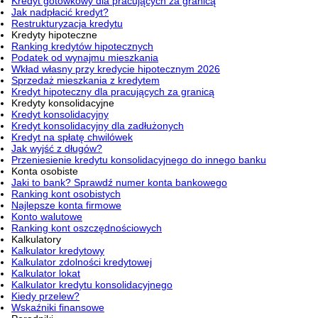
Kredyt gotówkowy dla pracujących za granicą
Jak nadpłacić kredyt?
Restrukturyzacja kredytu
Kredyty hipoteczne
Ranking kredytów hipotecznych
Podatek od wynajmu mieszkania
Wkład własny przy kredycie hipotecznym 2026
Sprzedaż mieszkania z kredytem
Kredyt hipoteczny dla pracujących za granicą
Kredyty konsolidacyjne
Kredyt konsolidacyjny
Kredyt konsolidacyjny dla zadłużonych
Kredyt na spłatę chwilówek
Jak wyjść z długów?
Przeniesienie kredytu konsolidacyjnego do innego banku
Konta osobiste
Jaki to bank? Sprawdź numer konta bankowego
Ranking kont osobistych
Najlepsze konta firmowe
Konto walutowe
Ranking kont oszczędnościowych
Kalkulatory
Kalkulator kredytowy
Kalkulator zdolności kredytowej
Kalkulator lokat
Kalkulator kredytu konsolidacyjnego
Kiedy przelew?
Wskaźniki finansowe