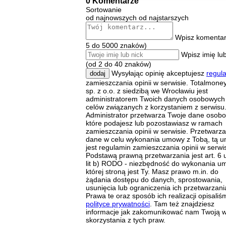
0 Komentarze
Sortowanie
od najnowszych
od najstarszych
Wpisz komentar
5 do 5000 znaków)
Wpisz imię lub
(od 2 do 40 znaków)
Wysyłając opinię akceptujesz
regul
dodaj
zamieszczania opinii w serwisie. Totalmoney
sp. z o.o. z siedzibą we Wrocławiu jest
administratorem Twoich danych osobowych
celów związanych z korzystaniem z serwisu
Administrator przetwarza Twoje dane osob
które podajesz lub pozostawiasz w ramach
zamieszczania opinii w serwisie. Przetwarz
dane w celu wykonania umowy z Tobą, tą 
jest regulamin zamieszczania opinii w serwis
Podstawą prawną przetwarzania jest art. 6 u
lit b) RODO - niezbędność do wykonania u
której stroną jest Ty. Masz prawo m.in. do
żądania dostępu do danych, sprostowania,
usunięcia lub ograniczenia ich przetwarzani
Prawa te oraz sposób ich realizacji opisaliś
polityce prywatności
. Tam też znajdziesz
informacje jak zakomunikować nam Twoją 
skorzystania z tych praw.