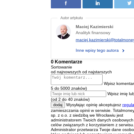
Maciej Kazimierski
Analityk finansowy
maciej.kazimierski@totalmoney
Inne wpisy tego autora
0 Komentarze
Sortowanie
od najnowszych
od najstarszych
Wpisz komentar
5 do 5000 znaków)
Wpisz imię lub
(od 2 do 40 znaków)
Wysyłając opinię akceptujesz
regul
dodaj
zamieszczania opinii w serwisie. Totalmoney
sp. z o.o. z siedzibą we Wrocławiu jest
administratorem Twoich danych osobowych
celów związanych z korzystaniem z serwisu
Administrator przetwarza Twoje dane osob