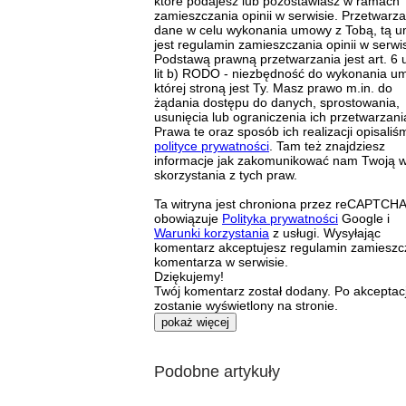
które podajesz lub pozostawiasz w ramach
zamieszczania opinii w serwisie. Przetwarz
dane w celu wykonania umowy z Tobą, tą 
jest regulamin zamieszczania opinii w serwis
Podstawą prawną przetwarzania jest art. 6 u
lit b) RODO - niezbędność do wykonania u
której stroną jest Ty. Masz prawo m.in. do
żądania dostępu do danych, sprostowania,
usunięcia lub ograniczenia ich przetwarzani
Prawa te oraz sposób ich realizacji opisaliś
polityce prywatności
. Tam też znajdziesz
informacje jak zakomunikować nam Twoją 
skorzystania z tych praw.
Ta witryna jest chroniona przez reCAPTCHA
obowiązuje
Polityka prywatności
Google i
Warunki korzystania
z usługi. Wysyłając
komentarz akceptujesz regulamin zamieszc
komentarza w serwisie.
Dziękujemy!
Twój komentarz został dodany. Po akceptacj
zostanie wyświetlony na stronie.
pokaż więcej
Podobne artykuły