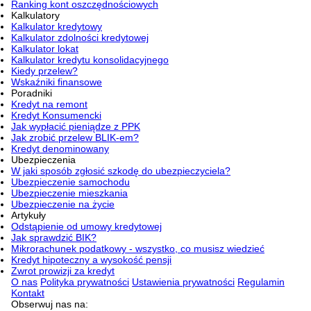
Ranking kont oszczędnościowych
Kalkulatory
Kalkulator kredytowy
Kalkulator zdolności kredytowej
Kalkulator lokat
Kalkulator kredytu konsolidacyjnego
Kiedy przelew?
Wskaźniki finansowe
Poradniki
Kredyt na remont
Kredyt Konsumencki
Jak wypłacić pieniądze z PPK
Jak zrobić przelew BLIK-em?
Kredyt denominowany
Ubezpieczenia
W jaki sposób zgłosić szkodę do ubezpieczyciela?
Ubezpieczenie samochodu
Ubezpieczenie mieszkania
Ubezpieczenie na życie
Artykuły
Odstąpienie od umowy kredytowej
Jak sprawdzić BIK?
Mikrorachunek podatkowy - wszystko, co musisz wiedzieć
Kredyt hipoteczny a wysokość pensji
Zwrot prowizji za kredyt
O nas
Polityka prywatności
Ustawienia prywatności
Regulamin
Kontakt
Obserwuj nas na: