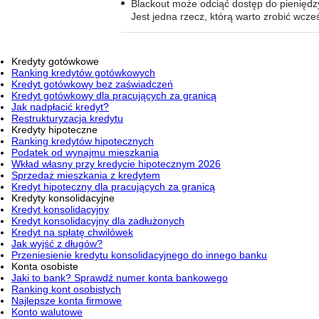
Blackout może odciąć dostęp do pieniędz
Jest jedna rzecz, którą warto zrobić wcześ
Kredyty gotówkowe
Ranking kredytów gotówkowych
Kredyt gotówkowy bez zaświadczeń
Kredyt gotówkowy dla pracujących za granicą
Jak nadpłacić kredyt?
Restrukturyzacja kredytu
Kredyty hipoteczne
Ranking kredytów hipotecznych
Podatek od wynajmu mieszkania
Wkład własny przy kredycie hipotecznym 2026
Sprzedaż mieszkania z kredytem
Kredyt hipoteczny dla pracujących za granicą
Kredyty konsolidacyjne
Kredyt konsolidacyjny
Kredyt konsolidacyjny dla zadłużonych
Kredyt na spłatę chwilówek
Jak wyjść z długów?
Przeniesienie kredytu konsolidacyjnego do innego banku
Konta osobiste
Jaki to bank? Sprawdź numer konta bankowego
Ranking kont osobistych
Najlepsze konta firmowe
Konto walutowe