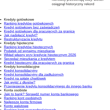
osiągnął historyczny rekord
Kredyty gotówkowe
Ranking kredytów gotówkowych
Kredyt gotówkowy bez zaświadczeń
Kredyt gotówkowy dla pracujących za granicą
Jak nadpłacić kredyt?
Restrukturyzacja kredytu
Kredyty hipoteczne
Ranking kredytów hipotecznych
Podatek od wynajmu mieszkania
Wkład własny przy kredycie hipotecznym 2026
Sprzedaż mieszkania z kredytem
Kredyt hipoteczny dla pracujących za granicą
Kredyty konsolidacyjne
Kredyt konsolidacyjny
Kredyt konsolidacyjny dla zadłużonych
Kredyt na spłatę chwilówek
Jak wyjść z długów?
Przeniesienie kredytu konsolidacyjnego do innego banku
Konta osobiste
Jaki to bank? Sprawdź numer konta bankowego
Ranking kont osobistych
Najlepsze konta firmowe
Konto walutowe
Ranking kont oszczędnościowych