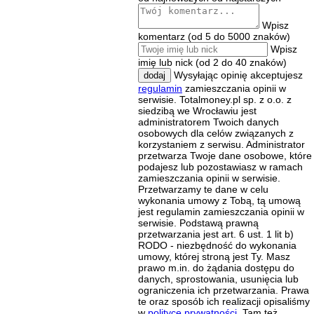
Wpisz
komentarz (od 5 do 5000 znaków)
Wpisz
imię lub nick (od 2 do 40 znaków)
Wysyłając opinię akceptujesz
dodaj
regulamin
zamieszczania opinii w
serwisie. Totalmoney.pl sp. z o.o. z
siedzibą we Wrocławiu jest
administratorem Twoich danych
osobowych dla celów związanych z
korzystaniem z serwisu. Administrator
przetwarza Twoje dane osobowe, które
podajesz lub pozostawiasz w ramach
zamieszczania opinii w serwisie.
Przetwarzamy te dane w celu
wykonania umowy z Tobą, tą umową
jest regulamin zamieszczania opinii w
serwisie. Podstawą prawną
przetwarzania jest art. 6 ust. 1 lit b)
RODO - niezbędność do wykonania
umowy, której stroną jest Ty. Masz
prawo m.in. do żądania dostępu do
danych, sprostowania, usunięcia lub
ograniczenia ich przetwarzania. Prawa
te oraz sposób ich realizacji opisaliśmy
w
polityce prywatności
. Tam też