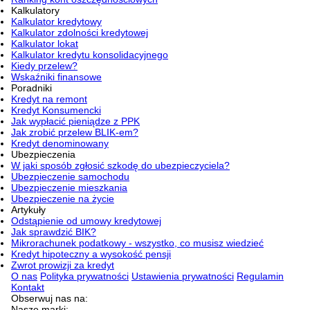
Kalkulatory
Kalkulator kredytowy
Kalkulator zdolności kredytowej
Kalkulator lokat
Kalkulator kredytu konsolidacyjnego
Kiedy przelew?
Wskaźniki finansowe
Poradniki
Kredyt na remont
Kredyt Konsumencki
Jak wypłacić pieniądze z PPK
Jak zrobić przelew BLIK-em?
Kredyt denominowany
Ubezpieczenia
W jaki sposób zgłosić szkodę do ubezpieczyciela?
Ubezpieczenie samochodu
Ubezpieczenie mieszkania
Ubezpieczenie na życie
Artykuły
Odstąpienie od umowy kredytowej
Jak sprawdzić BIK?
Mikrorachunek podatkowy - wszystko, co musisz wiedzieć
Kredyt hipoteczny a wysokość pensji
Zwrot prowizji za kredyt
O nas
Polityka prywatności
Ustawienia prywatności
Regulamin
Kontakt
Obserwuj nas na:
Nasze marki: