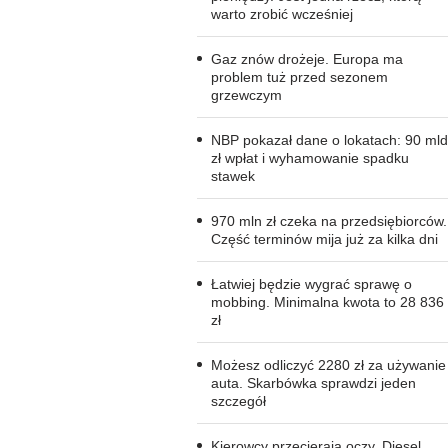
warto zrobić wcześniej
Gaz znów drożeje. Europa ma
problem tuż przed sezonem
grzewczym
NBP pokazał dane o lokatach: 90 mld
zł wpłat i wyhamowanie spadku
stawek
970 mln zł czeka na przedsiębiorców.
Część terminów mija już za kilka dni
Łatwiej będzie wygrać sprawę o
mobbing. Minimalna kwota to 28 836
zł
Możesz odliczyć 2280 zł za używanie
auta. Skarbówka sprawdzi jeden
szczegół
Kierowcy przecierają oczy. Diesel