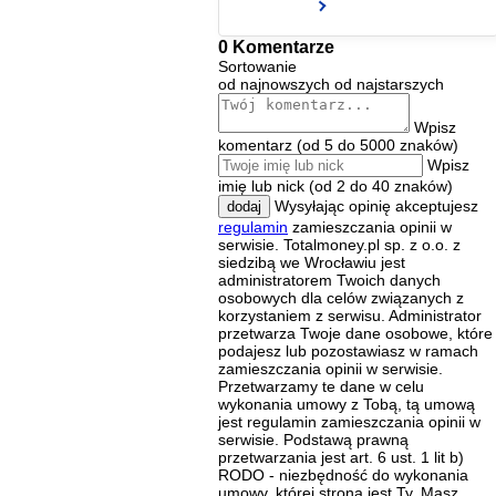
0 Komentarze
Sortowanie
od najnowszych
od najstarszych
Wpisz
komentarz (od 5 do 5000 znaków)
Wpisz
imię lub nick (od 2 do 40 znaków)
Wysyłając opinię akceptujesz
dodaj
regulamin
zamieszczania opinii w
serwisie. Totalmoney.pl sp. z o.o. z
siedzibą we Wrocławiu jest
administratorem Twoich danych
osobowych dla celów związanych z
korzystaniem z serwisu. Administrator
przetwarza Twoje dane osobowe, które
podajesz lub pozostawiasz w ramach
zamieszczania opinii w serwisie.
Przetwarzamy te dane w celu
wykonania umowy z Tobą, tą umową
jest regulamin zamieszczania opinii w
serwisie. Podstawą prawną
przetwarzania jest art. 6 ust. 1 lit b)
RODO - niezbędność do wykonania
umowy, której stroną jest Ty. Masz