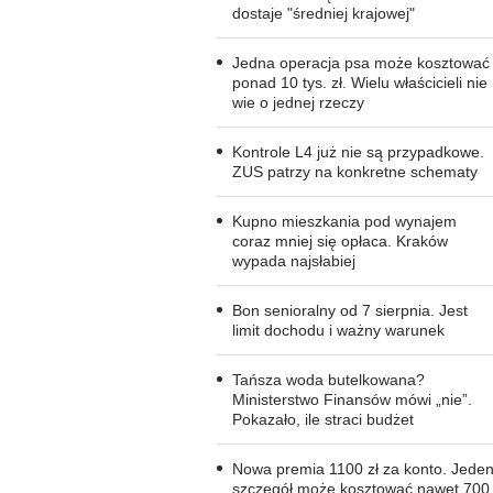
dostaje "średniej krajowej"
Jedna operacja psa może kosztować
ponad 10 tys. zł. Wielu właścicieli nie
wie o jednej rzeczy
Kontrole L4 już nie są przypadkowe.
ZUS patrzy na konkretne schematy
Kupno mieszkania pod wynajem
coraz mniej się opłaca. Kraków
wypada najsłabiej
Bon senioralny od 7 sierpnia. Jest
limit dochodu i ważny warunek
Tańsza woda butelkowana?
Ministerstwo Finansów mówi „nie”.
Pokazało, ile straci budżet
Nowa premia 1100 zł za konto. Jede
szczegół może kosztować nawet 700