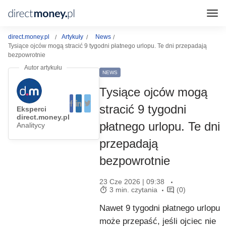
direct.money.pl
Artykuły
News
Tysiące ojców mogą stracić 9 tygodni płatnego urlopu. Te dni przepadają
bezpowrotnie
NEWS
Tysiące ojców mogą
stracić 9 tygodni
Eksperci
direct.money.pl
płatnego urlopu. Te dni
Analitycy
przepadają
bezpowrotnie
23 Cze 2026 | 09:38
3 min. czytania
(0)
Nawet 9 tygodni płatnego urlopu
może przepaść, jeśli ojciec nie