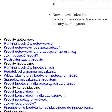
zł
Nowe stawki lokat i kont
oszczędnościowych. Nie wszystkie
zmiany są korzystne
Kredyty gotówkowe
Ranking kredytów gotówkowych
Kredyt gotówkowy bez zaświadczeń
Kredyt gotówkowy dla pracujących za granicą
Jak nadpłacić kredyt?
Restrukturyzacja kredytu
Kredyty hipoteczne
Ranking kredytów hipotecznych
Podatek od wynajmu mieszkania
Wkład własny przy kredycie hipotecznym 2026
Sprzedaż mieszkania z kredytem
Kredyt hipoteczny dla pracujących za granicą
Kredyty konsolidacyjne
Kredyt konsolidacyjny
Kredyt konsolidacyjny dla zadłużonych
Kredyt na spłatę chwilówek
Jak wyjść z długów?
Przeniesienie kredytu konsolidacyjnego do innego banku
Konta osobiste