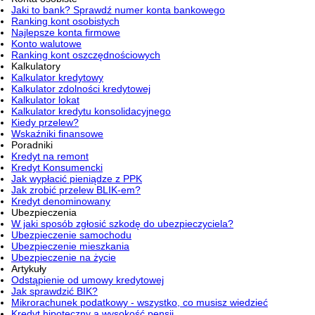
Jaki to bank? Sprawdź numer konta bankowego
Ranking kont osobistych
Najlepsze konta firmowe
Konto walutowe
Ranking kont oszczędnościowych
Kalkulatory
Kalkulator kredytowy
Kalkulator zdolności kredytowej
Kalkulator lokat
Kalkulator kredytu konsolidacyjnego
Kiedy przelew?
Wskaźniki finansowe
Poradniki
Kredyt na remont
Kredyt Konsumencki
Jak wypłacić pieniądze z PPK
Jak zrobić przelew BLIK-em?
Kredyt denominowany
Ubezpieczenia
W jaki sposób zgłosić szkodę do ubezpieczyciela?
Ubezpieczenie samochodu
Ubezpieczenie mieszkania
Ubezpieczenie na życie
Artykuły
Odstąpienie od umowy kredytowej
Jak sprawdzić BIK?
Mikrorachunek podatkowy - wszystko, co musisz wiedzieć
Kredyt hipoteczny a wysokość pensji